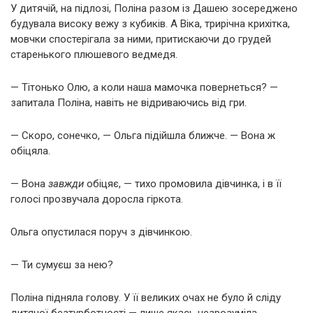
У дитячій, на підлозі, Поліна разом із Дашею зосереджено
будувала високу вежу з кубиків. А Віка, трирічна крихітка,
мовчки спостерігала за ними, притискаючи до грудей
старенького плюшевого ведмедя.
— Тітонько Олю, а коли наша мамочка повернеться? —
запитала Поліна, навіть не відриваючись від гри.
— Скоро, сонечко, — Ольга підійшла ближче. — Вона ж
обіцяла.
— Вона
завжди
обіцяє, — тихо промовила дівчинка, і в її
голосі прозвучала доросла гіркота.
Ольга опустилася поруч з дівчинкою.
— Ти сумуєш за нею?
Поліна підняла голову. У її великих очах не було й сліду
дитячої безтурботності — лише якась незрозуміла,