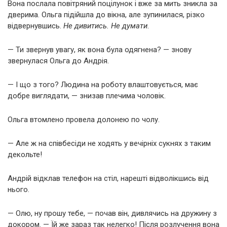
Вона послала повітряний поцілунок і вже за мить зникла за
дверима. Ольга підійшла до вікна, але зупинилася, різко
відвернувшись.
Не дивитись. Не думати
.
— Ти звернув увагу, як вона була одягнена? — знову
звернулася Ольга до Андрія.
— І що з того? Людина на роботу влаштовується, має
добре виглядати, — знизав плечима чоловік.
Ольга втомлено провела долонею по чолу.
— Але ж на співбесіди не ходять у вечірніх сукнях з таким
декольте!
Андрій відклав телефон на стіл, нарешті відволікшись від
нього.
— Олю, ну прошу тебе, — почав він, дивлячись на дружину з
докором. — Їй же зараз так нелегко! Після розлучення вона