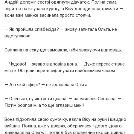
Андрій допоміг сестрі одягнути дівчаток. Поліна сама
спритно натягувала куртку, а Віку доводилося тримати —
вона вже майже засинала просто стоячи.
— Як пройшла співбесіда? — знову запитала Ольга, не
відступаючи.
Світлана на секунду замовкла, ніби зважуючи відповідь.
— Чудово! — жваво відповіла вона. — Дуже перспективне
місце. Обіцяли перетелефонувати найближчим часом.
— А в якій сфері? — не здавалася Ольга.
— Оленько, ну яка ж ти цікава! — засміялася Світлана. —
Потім розповім, а то ще зглазиш мені!
Вона підхопила свою сумочку, взяла Віку на руки і швидко
вийшла. Поліна, вже у дверях, обернулася і довго-довго
дивилася на Ольгу, її погляд був сповнений якоїсь дивної