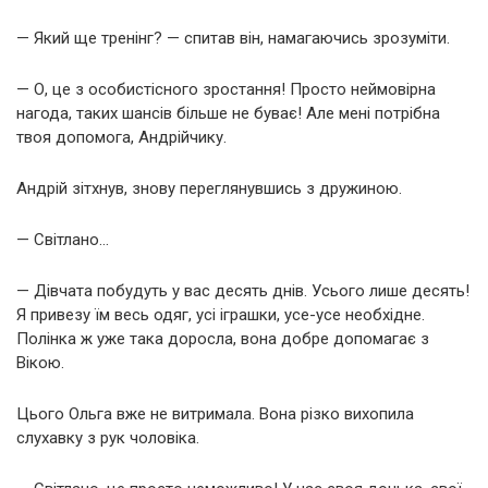
— Який ще тренінг? — спитав він, намагаючись зрозуміти.
— О, це з особистісного зростання! Просто неймовірна
нагода, таких шансів більше не буває! Але мені потрібна
твоя допомога, Андрійчику.
Андрій зітхнув, знову переглянувшись з дружиною.
— Світлано…
— Дівчата побудуть у вас десять днів. Усього лише десять!
Я привезу їм весь одяг, усі іграшки, усе-усе необхідне.
Полінка ж уже така доросла, вона добре допомагає з
Вікою.
Цього Ольга вже не витримала. Вона різко вихопила
слухавку з рук чоловіка.