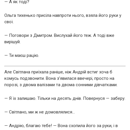
— А як тоді?
Ольга тихенько присіла навпроти нього, взяла його руки у
свої.
— Поговори з Дмитром. Вислухай його теж. А тоді вже
вирішуй.
— Ти маєш рацію.
Але Світлана приїхала раніше, ніж Андрій встиг хоча б
комусь подзвонити. Вона з’явилася ввечері, просто на
порозі, з двома валізами та двома сонними дівчатками.
— Я їх залишаю. Тільки на десять днів. Повернуся — заберу.
— Світлано, ми ж не домовлялися…
— Андрію, благаю тебе! — Вона схопила його за руки, і в