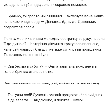
укладене, а губи підкреслені яскравою помадою.
— Братику, ти просто мій рятівник! — вигукнула вона, навіть
не чекаючи відповіді. — Дівчатка, йдіть до Дашеньки,
пограйтеся разом.
Поліна, мовчки взявши молодшу сестричку за руку, повела
її до дитячої. Шестирічна дівчинка крокувала впевнено,
наче цей маршрут був для неї вже сотні разів пройденим.
Та, власне, так воно і було.
— Співбесіда в суботу? — Ольга запитала тихо, але в її
голосі бриніла сталева нотка.
Світлана кинула на неї швидкий, майже колючий погляд.
— Так, уяви собі! Сучасні компанії працюють без вихідних,
— відрізала та. — Андрюшко, я побігла! Цілую!