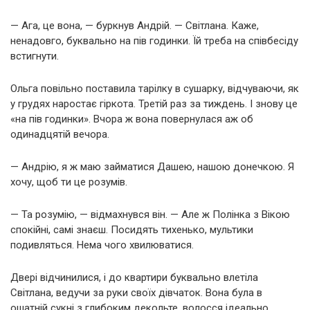
— Ага, це вона, — буркнув Андрій. — Світлана. Каже,
ненадовго, буквально на пів годинки. Їй треба на співбесіду
встигнути.
Ольга повільно поставила тарілку в сушарку, відчуваючи, як
у грудях наростає гіркота. Третій раз за тиждень. І знову це
«на пів годинки». Вчора ж вона повернулася аж об
одинадцятій вечора.
— Андрію, я ж маю займатися Дашею, нашою донечкою. Я
хочу, щоб ти це розумів.
— Та розумію, — відмахнувся він. — Але ж Полінка з Вікою
спокійні, самі знаєш. Посидять тихенько, мультики
подивляться. Нема чого хвилюватися.
Двері відчинилися, і до квартири буквально влетіла
Світлана, ведучи за руки своїх дівчаток. Вона була в
ошатній сукні з глибоким декольте, волосся ідеально