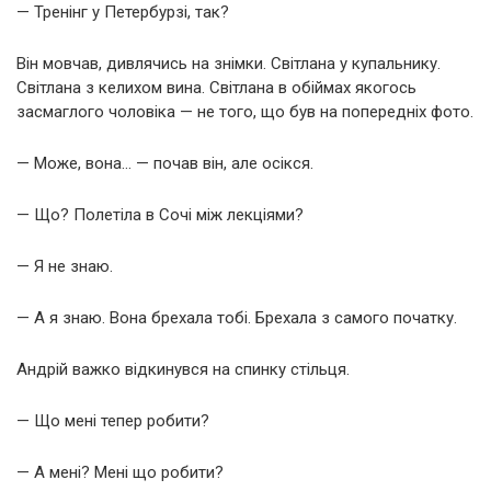
— Тренінг у Петербурзі, так?
Він мовчав, дивлячись на знімки. Світлана у купальнику.
Світлана з келихом вина. Світлана в обіймах якогось
засмаглого чоловіка — не того, що був на попередніх фото.
— Може, вона… — почав він, але осікся.
— Що? Полетіла в Сочі між лекціями?
— Я не знаю.
— А я знаю. Вона брехала тобі. Брехала з самого початку.
Андрій важко відкинувся на спинку стільця.
— Що мені тепер робити?
— А мені? Мені що робити?