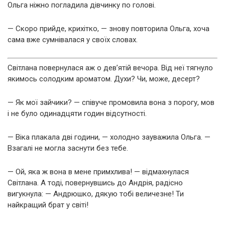
Ольга ніжно погладила дівчинку по голові.
— Скоро прийде, крихітко, — знову повторила Ольга, хоча
сама вже сумнівалася у своїх словах.
Світлана повернулася аж о дев’ятій вечора. Від неї тягнуло
якимось солодким ароматом. Духи? Чи, може, десерт?
— Як мої зайчики? — співуче промовила вона з порогу, мов
і не було одинадцяти годин відсутності.
— Віка плакала дві години, — холодно зауважила Ольга. —
Взагалі не могла заснути без тебе.
— Ой, яка ж вона в мене примхлива! — відмахнулася
Світлана. А тоді, повернувшись до Андрія, радісно
вигукнула: — Андрюшко, дякую тобі величезне! Ти
найкращий брат у світі!