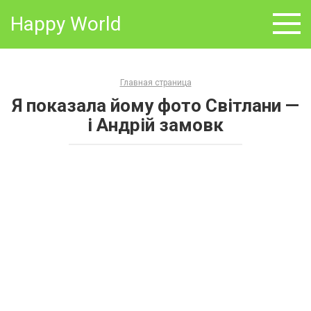
Skip
Happy World
to
content
Главная страница
Я показала йому фото Світлани —
і Андрій замовк