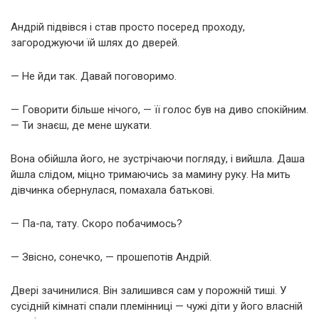
Андрій підвівся і став просто посеред проходу,
загороджуючи їй шлях до дверей.
— Не йди так. Давай поговоримо.
— Говорити більше нічого, — її голос був на диво спокійним.
— Ти знаєш, де мене шукати.
Вона обійшла його, не зустрічаючи погляду, і вийшла. Даша
йшла слідом, міцно тримаючись за мамину руку. На мить
дівчинка обернулася, помахала батькові.
— Па-па, тату. Скоро побачимось?
— Звісно, сонечко, — прошепотів Андрій.
Двері зачинилися. Він залишився сам у порожній тиші. У
сусідній кімнаті спали племінниці — чужі діти у його власній