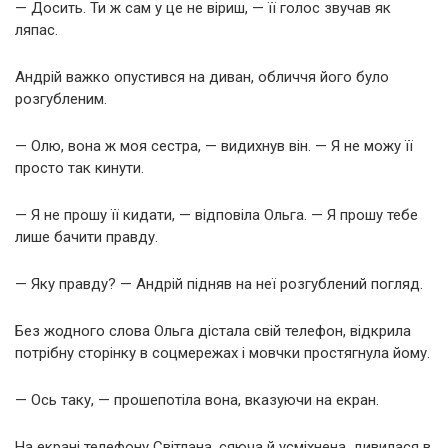
— Досить. Ти ж сам у це не віриш, — її голос звучав як
ляпас.
Андрій важко опустився на диван, обличчя його було
розгубленим.
— Олю, вона ж моя сестра, — видихнув він. — Я не можу її
просто так кинути.
— Я не прошу її кидати, — відповіла Ольга. — Я прошу тебе
лише бачити правду.
— Яку правду? — Андрій підняв на неї розгублений погляд.
Без жодного слова Ольга дістала свій телефон, відкрила
потрібну сторінку в соцмережах і мовчки простягнула йому.
— Ось таку, — прошепотіла вона, вказуючи на екран.
На екрані телефону Світлана, сяюча й усміхнена, дивилася в