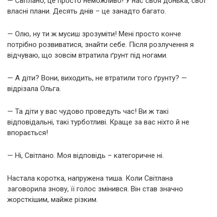
— Світлано, це просто неможливо! У нас своя донька, свої
власні плани. Десять днів – це занадто багато.
— Олю, ну ти ж мусиш зрозуміти! Мені просто конче
потрібно розвиватися, знайти себе. Після розлучення я
відчуваю, що зовсім втратила ґрунт під ногами.
— А діти? Вони, виходить, не втратили того ґрунту? —
відрізала Ольга.
— Та діти у вас чудово проведуть час! Ви ж такі
відповідальні, такі турботливі. Краще за вас ніхто й не
впорається!
— Ні, Світлано. Моя відповідь – категоричне ні.
Настала коротка, напружена тиша. Коли Світлана
заговорила знову, її голос змінився. Він став значно
жорсткішим, майже різким.