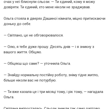
очах у неї блиснули сльози. — Ти єдиний, кому я можу
довіряти. Ти єдиний, хто мене ніколи не зраджував.
Ольга стояла в дверях Дашиної кімнати, міцно притискаючи
доньку до себе.
— Світлано, це не обговорювалося.
— Олю, я тебе дуже прошу. Десять днів — і я зникну з
вашого життя. Обіцяю.
— Обіцяєш що саме? — уточнила Ольга.
— Знайду нормальну постійну роботу, зніму гідне житло,
більше ніколи вас не потурбую.
— Ти вже казала це і три місяці тому, і рік тому, — нагадала
Ольга.
Світлана випросталась. Сльози зникли так само раптово,