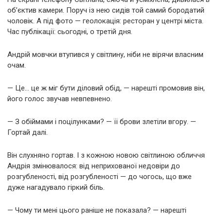
об’єктив камери. Поруч із нею сидів той самий бородатий
чоловік. А під фото — геолокація: ресторан у центрі міста.
Час публікації: сьогодні, о третій дня.
Андрій мовчки втупився у світлину, ніби не вірячи власним
очам.
— Це… це ж міг бути діловий обід, — нарешті промовив він,
його голос звучав невпевнено.
— З обіймами і поцілунками? — її брови злетіли вгору. —
Гортай далі.
Він слухняно гортав. І з кожною новою світлиною обличчя
Андрія змінювалося: від неприхованої недовіри до
розгубленості, від розгубленості — до чогось, що вже
дуже нагадувало гіркий біль.
— Чому ти мені цього раніше не показала? — нарешті