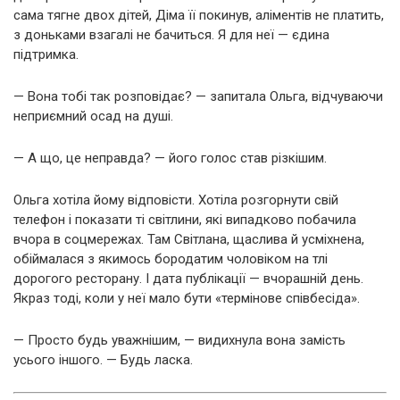
сама тягне двох дітей, Діма її покинув, аліментів не платить,
з доньками взагалі не бачиться. Я для неї — єдина
підтримка.
— Вона тобі так розповідає? — запитала Ольга, відчуваючи
неприємний осад на душі.
— А що, це неправда? — його голос став різкішим.
Ольга хотіла йому відповісти. Хотіла розгорнути свій
телефон і показати ті світлини, які випадково побачила
вчора в соцмережах. Там Світлана, щаслива й усміхнена,
обіймалася з якимось бородатим чоловіком на тлі
дорогого ресторану. І дата публікації — вчорашній день.
Якраз тоді, коли у неї мало бути «термінове співбесіда».
— Просто будь уважнішим, — видихнула вона замість
усього іншого. — Будь ласка.