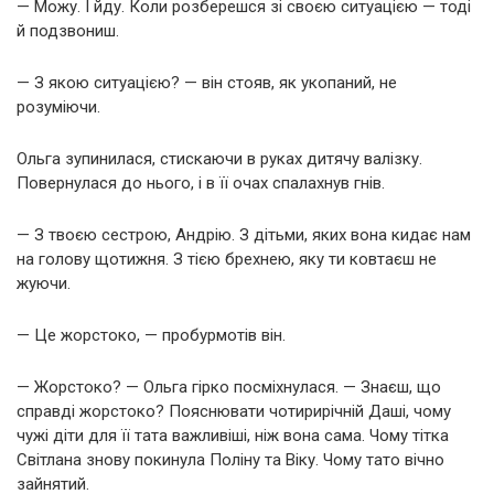
— Можу. І йду. Коли розберешся зі своєю ситуацією — тоді
й подзвониш.
— З якою ситуацією? — він стояв, як укопаний, не
розуміючи.
Ольга зупинилася, стискаючи в руках дитячу валізку.
Повернулася до нього, і в її очах спалахнув гнів.
— З твоєю сестрою, Андрію. З дітьми, яких вона кидає нам
на голову щотижня. З тією брехнею, яку ти ковтаєш не
жуючи.
— Це жорстоко, — пробурмотів він.
— Жорстоко? — Ольга гірко посміхнулася. — Знаєш, що
справді жорстоко? Пояснювати чотирирічній Даші, чому
чужі діти для її тата важливіші, ніж вона сама. Чому тітка
Світлана знову покинула Поліну та Віку. Чому тато вічно
зайнятий.