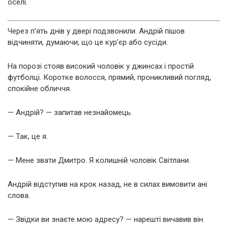
оселі.
Через п’ять днів у двері подзвонили. Андрій пішов
відчиняти, думаючи, що це кур’єр або сусіди.
На порозі стояв високий чоловік у джинсах і простій
футболці. Коротке волосся, прямий, проникливий погляд,
спокійне обличчя.
— Андрій? — запитав незнайомець.
— Так, це я.
— Мене звати Дмитро. Я колишній чоловік Світлани.
Андрій відступив на крок назад, не в силах вимовити ані
слова.
— Звідки ви знаєте мою адресу? — нарешті вичавив він.