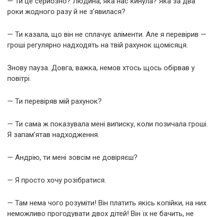
— Ти це серйозно? Людина, яка нас кинула? Яка за два
роки жодного разу й не з’явилася?
— Ти казала, що він не сплачує аліменти. Але я перевірив —
гроші регулярно надходять на твій рахунок щомісяця.
Знову пауза. Довга, важка, немов хтось щось обірвав у
повітрі.
— Ти перевіряв мій рахунок?
— Ти сама ж показувала мені виписку, коли позичала гроші.
Я запам’ятав надходження.
— Андрію, ти мені зовсім не довіряєш?
— Я просто хочу розібратися.
— Там нема чого розуміти! Він платить якісь копійки, на них
неможливо прогодувати двох дітей! Він їх не бачить, не