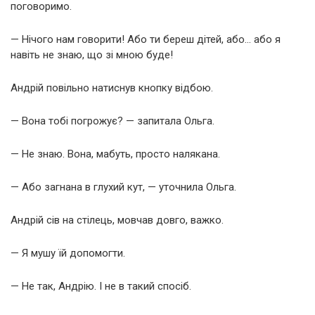
поговоримо.
— Нічого нам говорити! Або ти береш дітей, або… або я
навіть не знаю, що зі мною буде!
Андрій повільно натиснув кнопку відбою.
— Вона тобі погрожує? — запитала Ольга.
— Не знаю. Вона, мабуть, просто налякана.
— Або загнана в глухий кут, — уточнила Ольга.
Андрій сів на стілець, мовчав довго, важко.
— Я мушу їй допомогти.
— Не так, Андрію. І не в такий спосіб.