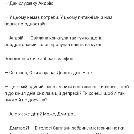
— Дай слухавку Андрію.
— У цьому немає потреби. У цьому питанні ми з ним
повністю одностайні.
— Андрій! — Світлана крикнула так гучно, що її
роздратований голос пролунав навіть на кухні.
Чоловік неохоче забрав телефон.
— Світлано, Ольга права. Десять днів – це…
— Це ж мій єдиний шанс змінити своє життя! Ти хочеш, щоб
я до кінця днів сиділа в цій депресії? Ти хочеш, щоб я так
нічого й не досягла?
— Але як же діти? Може, Дмитро…
— Дмитро?! — В голосі Світлани забриніли істеричні нотки.