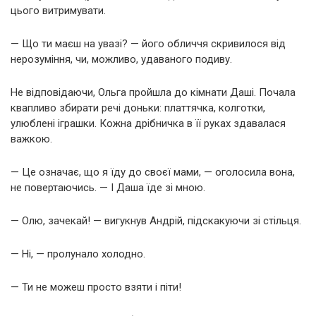
цього витримувати.
— Що ти маєш на увазі? — його обличчя скривилося від
нерозуміння, чи, можливо, удаваного подиву.
Не відповідаючи, Ольга пройшла до кімнати Даші. Почала
квапливо збирати речі доньки: платтячка, колготки,
улюблені іграшки. Кожна дрібничка в її руках здавалася
важкою.
— Це означає, що я їду до своєї мами, — оголосила вона,
не повертаючись. — І Даша їде зі мною.
— Олю, зачекай! — вигукнув Андрій, підскакуючи зі стільця.
— Ні, — пролунало холодно.
— Ти не можеш просто взяти і піти!