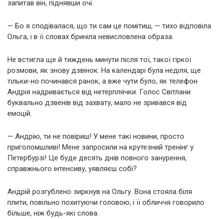
запитав він, піднявши очі.
— Бо я сподівалася, що ти сам це помітиш, — тихо відповіла
Ольга, і в її словах бриніла невисловлена образа.
Не встигла ще й тиждень минути після тої, такої гіркої
розмови, як знову дзвінок. На календарі була неділя, ще
тільки-но починався ранок, а вже чути було, як телефон
Андрія надривається від нетерплячки. Голос Світлани
буквально дзвенів від захвату, мало не зривався від
емоцій.
— Андрію, ти не повіриш! У мене такі новини, просто
приголомшливі! Мене запросили на крутезний тренінг у
Петербурзі! Це буде десять днів повного занурення,
справжнього інтенсиву, уявляєш собі?
Андрій розгублено зиркнув на Ольгу. Вона стояла біля
плити, повільно похитуючи головою, і її обличчя говорило
більше, ніж будь-які слова.