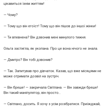
цікавиться їхнім життям!
— Чому?
— Тому що він егоїст! Тому що він пішов до іншої жінки!
— Ти впевнена? Він дзвонив мені минулого тижня.
Ольга застигла, як укопана. Про це вона нічого не знала.
— Дмитро? Він тобі дзвонив?
— Так. Запитував про дівчаток. Казав, що вже місяцями не
може отримати дозвіл на зустріч.
— Він бреше! — закричала Світлана. — Він завжди бреше!
Він такий маніпулятор, він просто…
— Світлано, досить. Я хочу з усім розібратися. Приїжджай,