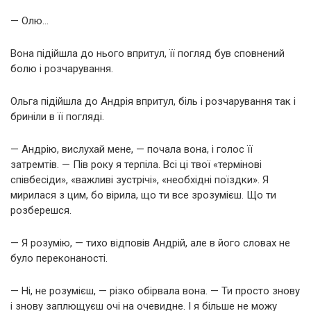
— Олю…
Вона підійшла до нього впритул, її погляд був сповнений
болю і розчарування.
Ольга підійшла до Андрія впритул, біль і розчарування так і
бриніли в її погляді.
— Андрію, вислухай мене, — почала вона, і голос її
затремтів. — Пів року я терпіла. Всі ці твої «термінові
співбесіди», «важливі зустрічі», «необхідні поїздки». Я
мирилася з цим, бо вірила, що ти все зрозумієш. Що ти
розберешся.
— Я розумію, — тихо відповів Андрій, але в його словах не
було переконаності.
— Ні, не розумієш, — різко обірвала вона. — Ти просто знову
і знову заплющуєш очі на очевидне. І я більше не можу