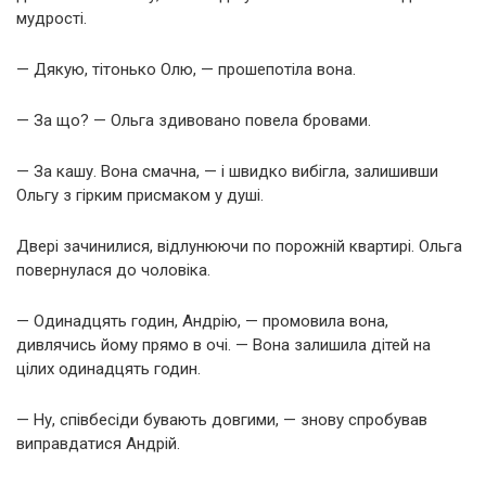
мудрості.
— Дякую, тітонько Олю, — прошепотіла вона.
— За що? — Ольга здивовано повела бровами.
— За кашу. Вона смачна, — і швидко вибігла, залишивши
Ольгу з гірким присмаком у душі.
Двері зачинилися, відлунюючи по порожній квартирі. Ольга
повернулася до чоловіка.
— Одинадцять годин, Андрію, — промовила вона,
дивлячись йому прямо в очі. — Вона залишила дітей на
цілих одинадцять годин.
— Ну, співбесіди бувають довгими, — знову спробував
виправдатися Андрій.