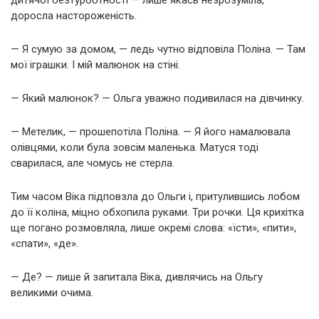
доросла настороженість.
— Я сумую за домом, — ледь чутно відповіла Поліна. — Там
мої іграшки. І мій малюнок на стіні.
— Який малюнок? — Ольга уважно подивилася на дівчинку.
— Метелик, — прошепотіла Поліна. — Я його намалювала
олівцями, коли була зовсім маленька. Матуся тоді
сварилася, але чомусь не стерла.
Тим часом Віка підповзла до Ольги і, притулившись лобом
до її коліна, міцно обхопила руками. Три рочки. Ця крихітка
ще погано розмовляла, лише окремі слова: «їсти», «пити»,
«спати», «де».
— Де? — лише й запитала Віка, дивлячись на Ольгу
великими очима.