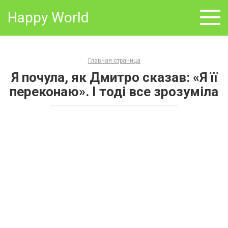
Skip
Happy World
to
content
Главная страница
Я почула, як Дмитро сказав: «Я її
переконаю». І тоді все зрозуміла