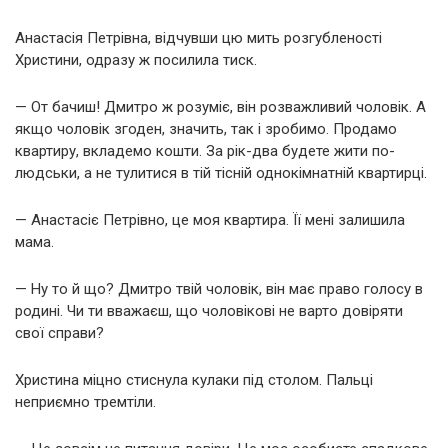
Анастасія Петрівна, відчувши цю мить розгубленості
Христини, одразу ж посилила тиск.
— От бачиш! Дмитро ж розуміє, він розважливий чоловік. А
якщо чоловік згоден, значить, так і зробимо. Продамо
квартиру, вкладемо кошти. За рік-два будете жити по-
людськи, а не тулитися в тій тісній однокімнатній квартирці.
— Анастасіє Петрівно, це моя квартира. Її мені залишила
мама.
— Ну то й що? Дмитро твій чоловік, він має право голосу в
родині. Чи ти вважаєш, що чоловікові не варто довіряти
свої справи?
Христина міцно стиснула кулаки під столом. Пальці
неприємно тремтіли.