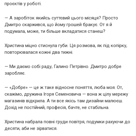
проєктів у роботі.
— А заробіток якийсь суттєвий цього місяця? Просто
Дмитро скаржився, що йому грошей бракує. От я й
подумала, може, ти більше вкладатися станеш?
Христина міцно стиснула губи. Ця розмова, як під копірку,
повторювалася кожні два тижні.
— Ми даємо собі раду, Галино Петрівно. Дмитро добре
заробляє.
— «Добре» — це ж таке відносне поняття, люба моя. От,
скажімо, дружина Ігоря Семеновича — вона ж цілу мережу
магазинів відкрила. А ти все якісь там дизайни малюєш.
Дохід не постійний, професія, бачте, не стабільна.
Христина набрала повні груди повітря, подумки рахуючи до
десяти, аби не зірватися.