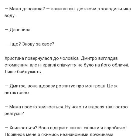
— Мама дзвонила? — запитав він, дістаючи з холодильника
воду.
— Дзвонила.
— І що? Знову за своє?
Христина повернулася до чоловіка. Дмитро виглядав
стомленим, але ні краплі співчуття не було на його обличчі.
Лише байдужість.
— Дмитре, вона щоразу розпитує про мої гроші. Це ж
нетактовно.
— Мама просто хвилюється. Ну чого ти відразу так гостро
реагуєш?
— Хвилюється? Вона відкрито питає, скільки я заробляю!
Порівнює мене з якимись незнайомими дружинами