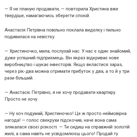
— Я не планую продавати, — повторила Христина вже
твердіше, намагаючись зберегти спокій.
Анастасія Петрівна повільно поклала виделку і пильно
подивилася на невістку.
— Христиночко, мила, послухай нас. У нас є один знайомий,
дуже успішний підприємець. Він якраз відкриває нове
виробництво і шукає інвесторів. Якщо вкластися зараз,
через рік-два можна отримати прибуток у два, а то й у три
рази більший.
— Анастасіє Петрівно, я не хочу продавати квартиру.
Просто не хочу.
— Ну хоч подумай, Христиночко! Це ж просто неймовірна
нагода! — голос свекрухи підскочив, наче вона сама
злякалася своєї різкості. — Ти сидиш на справжній золотій
жилі, а сама навіть не усвідомлюєш цього! Продай ту