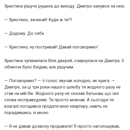
Христина рішуче рушила до виходу. Дмитро кинувся за нею.
— Христино, зачекай! Куди ж ти?!
— Додому. До себе.
— Христино, ну постривай! Давай поговоримо!
Христина зупинилася біля дверей, озирнулася на Дмитра. Її
обличчя було блідим, але рішучим.
— Поговоримо? — її голос звучав холодно, як крига. —
Дмитре, за ці три роки нашого шлюбу ти жодного разу не
став на мій бік. Жодного разу не сказав батькам, що їхні
слова несправедливі. Ти просто мовчав. А сьогодні ти
взагалі погодився продати мою квартиру, навіть не
порадившись зі мною.
— Я не давав дозволу продавати! Я просто наголошував,