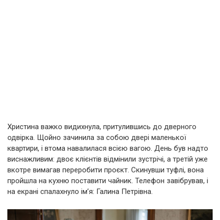
Христина важко видихнула, притулившись до дверного
одвірка. Щойно зачинила за собою двері маленької
квартири, і втома навалилася всією вагою. День був надто
виснажливим: двоє клієнтів відмінили зустрічі, а третій уже
вкотре вимагав переробити проєкт. Скинувши туфлі, вона
пройшла на кухню поставити чайник. Телефон завібрував, і
на екрані спалахнуло ім’я: Галина Петрівна.