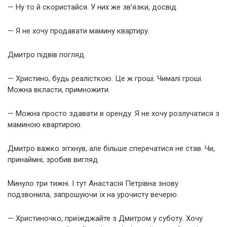
— Ну то й скористайся. У них же зв’язки, досвід.
— Я не хочу продавати мамину квартиру.
Дмитро підвів погляд.
— Христино, будь реалісткою. Це ж гроші. Чималі гроші.
Можна вкласти, примножити.
— Можна просто здавати в оренду. Я не хочу розлучатися з
маминою квартирою.
Дмитро важко зітхнув, але більше сперечатися не став. Чи,
принаймні, зробив вигляд.
Минуло три тижні. І тут Анастасія Петрівна знову
подзвонила, запрошуючи їх на урочисту вечерю.
— Христиночко, приїжджайте з Дмитром у суботу. Хочу