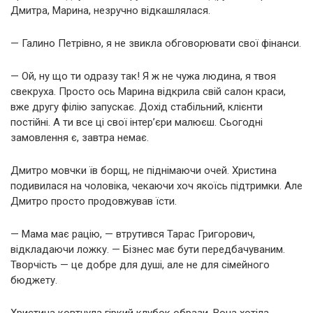
Дмитра, Марина, незручно відкашлялася.
— Галино Петрівно, я не звикла обговорювати свої фінанси.
— Ой, ну що ти одразу так! Я ж не чужа людина, я твоя
свекруха. Просто ось Марина відкрила свій салон краси,
вже другу філію запускає. Дохід стабільний, клієнти
постійні. А ти все ці свої інтер’єри малюєш. Сьогодні
замовлення є, завтра немає.
Дмитро мовчки їв борщ, не піднімаючи очей. Христина
подивилася на чоловіка, чекаючи хоч якоїсь підтримки. Але
Дмитро просто продовжував їсти.
— Мама має рацію, — втрутився Тарас Григорович,
відкладаючи ложку. — Бізнес має бути передбачуваним.
Творчість — це добре для душі, але не для сімейного
бюджету.