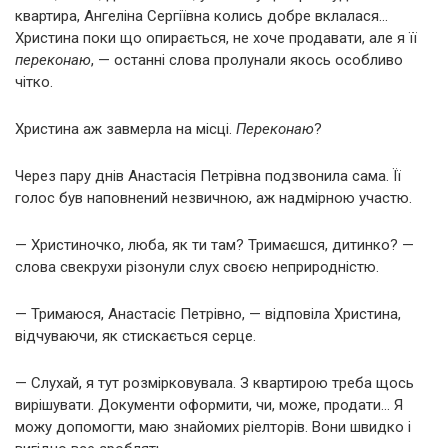
квартира, Ангеліна Сергіївна колись добре вклалася…
Христина поки що опирається, не хоче продавати, але я її
переконаю
, — останні слова пролунали якось особливо
чітко.
Христина аж завмерла на місці.
Переконаю
?
Через пару днів Анастасія Петрівна подзвонила сама. Її
голос був наповнений незвичною, аж надмірною участю.
— Христиночко, люба, як ти там? Тримаєшся, дитинко? —
слова свекрухи різонули слух своєю неприродністю.
— Тримаюся, Анастасіє Петрівно, — відповіла Христина,
відчуваючи, як стискається серце.
— Слухай, я тут розмірковувала. З квартирою треба щось
вирішувати. Документи оформити, чи, може, продати… Я
можу допомогти, маю знайомих ріелторів. Вони швидко і