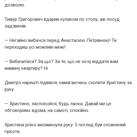
дозволю.
Тимур Григорович вдарив кулаком по столу, аж посуд
задзвенів.
— Негайно вибачся перед Анастасією Петрівною! Ти
переходиш усі можливі межі!
— Вибачитися? За що? За те, що не хочу віддати вам
мамину квартиру? Ні.
Дмитро нарешті підвівся, намагаючись схопити Христину за
руку.
— Христино, заспокойся, будь ласка. Давай ми це
обговоримо вдома, на самоті, спокійно.
Христина різко висмикнула руку. Її погляд був сповнений
гіркоти.