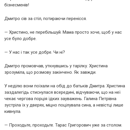
бізнесменів!
Дмитро сів за стіл, потираючи перенісся.
— Христино, не перебільшуй. Мама просто хоче, щоб у нас
усе було добре.
— У нас і так усе добре. Чи ні?
Дмитро промовчав, уткнувшись у тарілку. Христина
зрозуміла, що розмову закінчено. Як завжди.
У неділю вони поїхали на обід до батьків Дмитра. Христина
заздалегідь стиснулася всередині, відчуваючи, що на неї
чекає чергова порція їдких зауважень. Галина Петрівна
зустріла їх у дверях, міцно поцілувала сина, а невістці лише
кивнула.
— Проходьте, проходьте. Тарас Григорович уже за столом.