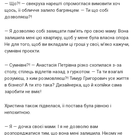
— Що?! — свекруха нарешті спромоглася вимовити хоч
щось, її обличчя залило багрянцем. — Ти що собі
дозволяєш?!
— Я дозволяю собі захищати пам’ять про свою маму. Вона
залишила мені цю квартиру, щоб у мене була власна опора.
Не для того, щоб ви вкладали ці гроші у свої, м’яко кажучи,
сумнівні проєкти.
— Сумнівні?! — Анастасія Петрівна різко схопилася з-за
столу, стілець відлетів назад з гуркотом. — Та ти взагалі
розумієш, з ким розмовляєш?! Тимур Григорович усе життя
в бізнесі! А ти хто така? Дизайнерка, що й копійки сама
заробити не вміє!
Христина також підвелася, її постава була рівною і
непохитною.
— Я — дочка своєї мами. І я не дозволю вам
розпоряджатися тим, що вона мені залишила. Нікому не