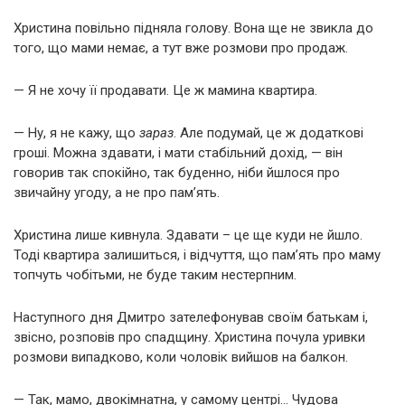
Христина повільно підняла голову. Вона ще не звикла до
того, що мами немає, а тут вже розмови про продаж.
— Я не хочу її продавати. Це ж мамина квартира.
— Ну, я не кажу, що
зараз
. Але подумай, це ж додаткові
гроші. Можна здавати, і мати стабільний дохід, — він
говорив так спокійно, так буденно, ніби йшлося про
звичайну угоду, а не про пам’ять.
Христина лише кивнула. Здавати – це ще куди не йшло.
Тоді квартира залишиться, і відчуття, що пам’ять про маму
топчуть чобітьми, не буде таким нестерпним.
Наступного дня Дмитро зателефонував своїм батькам і,
звісно, розповів про спадщину. Христина почула уривки
розмови випадково, коли чоловік вийшов на балкон.
— Так, мамо, двокімнатна, у самому центрі… Чудова