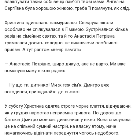
влаштувати такий собі вечір пам’яті твоєї мами. Ангеліна
Сергіївна була хорошою жінкою, треба її помянути, як слід.
Христина здивовано нахмурилася. Свекруха ніколи
особливо не спілкувалася з її мамою. Зустрічалися кілька
разів на сімейних святах, та й то Анастасія Петрівна
трималася досить холодно, не виявляючи особливої
приязні. А тут раптом «вечір пам’яті».
— Анастасіє Петрівно, щиро дякую, але не варто. Ми вже
помянули маму в колі рідних.
— Ну що ти, дитинко! Ми ж теж сім’я. Дмитро вже
погодився, приїжджайте до сьомої.
У суботу Христина одягла строге чорне плаття, відчуваючи,
як у грудях наростає неприємна тривога. По дорозі до
батьків Дмитро мовчав, дивлячись у вікно. Вона списувала
це на спільний сумний настрій, на власну втому, наче
намагаючись відігнати передчуття чогось недоброго.