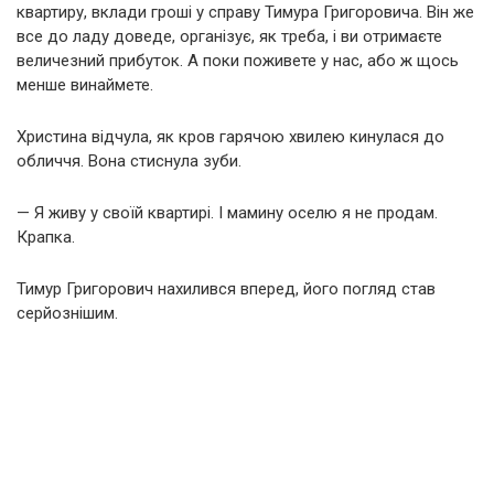
квартиру, вклади гроші у справу Тимура Григоровича. Він же
все до ладу доведе, організує, як треба, і ви отримаєте
величезний прибуток. А поки поживете у нас, або ж щось
менше винаймете.
Христина відчула, як кров гарячою хвилею кинулася до
обличчя. Вона стиснула зуби.
— Я живу у своїй квартирі. І мамину оселю я не продам.
Крапка.
Тимур Григорович нахилився вперед, його погляд став
серйознішим.