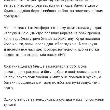
Христина ковтнула гіркий клубок образи. Вона хотіла
заперечити, але слова застрягли в горлі. Замість цього
Христина доїла борщ і вийшла на балкон подихати свіжим
повітрям.
Минали тижні, і атмосфера в їхньому домі ставала дедалі
напруженішою. Дмитро постійно нарікав на брак грошей,
хоча заробляв утричі більше за Христину. Куди поділися
його кошти, залишалося для неї загадкою. А свекруха
дзвонила все частіше, прозоро натякаючи, що невістка
недостатньо старається задля сім’ї.
Христина дедалі більше замикалася в собі. Вона
намагалася працювати більше, брати нові проєкти, але це
не приносило полегшення. Дмитро не помічав її зусиль, а
батьки продовжували тиснути, ніби прагнучи задушити її
волю.
Одного вечора зателефонувала сусідка мами. Голос жінки
тремтів.