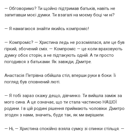
— Обговоримо? Ти щойно підтримав батьків, навіть не
запитавши моєї думки. Ти взагалі на моєму боці чи ні?
— Я намагаюся знайти якийсь компроміс!
— Компроміс? — Христина ледь не розсміялася, але це був
гіркий, збочений сміх. — Компроміс — це коли враховують
думку обох сторін, а не підтакують одній. А ти просто
погодився з батьками. Як завжди, Дмитре.
Анастасія Петрівна обійшла стіл, вперши руки в боки. Її
погляд був сповнений люті.
— Я тобі зараз скажу дещо, дівчинко. Ти вийшла заміж за
мого сина. А це означає, що ти стала частиною НАШОЇ
родини. І в цій родині рішення приймають чоловіки. Дмитро
згоден з нами, значить, буде так, як ми вирішили.
— Ні, — Христина спокійно взяла сумку зі спинки стільця. —