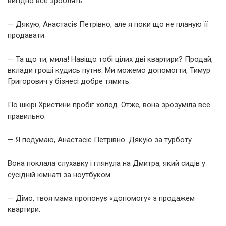
вигідно все зроблять.
— Дякую, Анастасіє Петрівно, але я поки що не планую її
продавати.
— Та що ти, мила! Навіщо тобі цілих дві квартири? Продай,
вклади гроші кудись путнє. Ми можемо допомогти, Тимур
Григорович у бізнесі добре тямить.
По шкірі Христини пробіг холод. Отже, вона зрозуміла все
правильно.
— Я подумаю, Анастасіє Петрівно. Дякую за турботу.
Вона поклала слухавку і глянула на Дмитра, який сидів у
сусідній кімнаті за ноутбуком.
— Дімо, твоя мама пропонує «допомогу» з продажем
квартири.