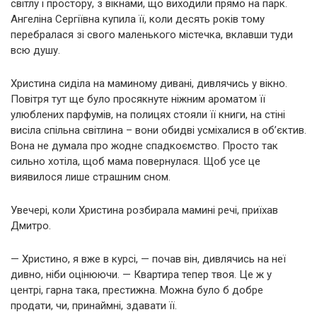
світлу і простору, з вікнами, що виходили прямо на парк.
Ангеліна Сергіївна купила її, коли десять років тому
перебралася зі свого маленького містечка, вклавши туди
всю душу.
Христина сиділа на маминому дивані, дивлячись у вікно.
Повітря тут ще було просякнуте ніжним ароматом її
улюблених парфумів, на полицях стояли її книги, на стіні
висіла спільна світлина – вони обидві усміхалися в об’єктив.
Вона не думала про жодне спадкоємство. Просто так
сильно хотіла, щоб мама повернулася. Щоб усе це
виявилося лише страшним сном.
Увечері, коли Христина розбирала мамині речі, приїхав
Дмитро.
— Христино, я вже в курсі, — почав він, дивлячись на неї
дивно, ніби оцінюючи. — Квартира тепер твоя. Це ж у
центрі, гарна така, престижна. Можна було б добре
продати, чи, принаймні, здавати її.