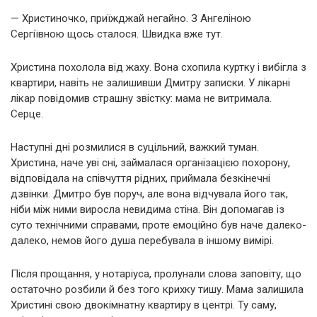
— Христиночко, приїжджай негайно. З Ангеліною
Сергіївною щось сталося. Швидка вже тут.
Христина похолола від жаху. Вона схопила куртку і вибігла з
квартири, навіть не залишивши Дмитру записки. У лікарні
лікар повідомив страшну звістку: мама не витримала.
Серце.
Наступні дні розмилися в суцільний, важкий туман.
Христина, наче уві сні, займалася організацією похорону,
відповідала на співчуття рідних, приймала безкінечні
дзвінки. Дмитро був поруч, але вона відчувала його так,
ніби між ними виросла невидима стіна. Він допомагав із
суто технічними справами, проте емоційно був наче далеко-
далеко, немов його душа перебувала в іншому вимірі.
Після прощання, у нотаріуса, пролунали слова заповіту, що
остаточно розбили й без того крихку тишу. Мама залишила
Христині свою двокімнатну квартиру в центрі. Ту саму,