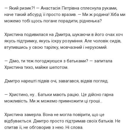
— Який ризик?! — Анастасія Петрівна сплеснула руками,
наче такий абсурд її просто вразив. — Ми ж родина! Хіба ми
можемо тобі щось погане порадити, рідненька?
Христина подивилася на Дмитра, шукаючи в його очах хоч
якусь підтримку, якусь іскру розуміння. Але чоловік сидів,
втупившись у свою тарілку, мовчазний і нерухомий.
— Дімо, ти теж погоджуєшся з батьками? — запитала
Христина тихо, майже шепотом.
Дмитро нарешті підвів очі, завагався, відвів погляд.
— Христино, ну… Батьки мають рацію. Це дійсно гарна
можливість. Ми ж можемо примножити ці гроші…
Христина замерла. Вона не могла повірити, що це
відбувається. Дмитро просто підтримав своїх батьків. Не
спитав її, не обговорив з нею. Ні слова.