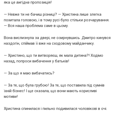
яка це
вигідна
пропозиція!
— Невже ти не бачиш різниці? — Христина лише злегка
похитала головою, і в тому русі було стільки розчарування.
— Вся наша проблема саме в цьому.
Вона вислизнула за двері, не озирнувшись. Дмитро кинувся
наздогін, спіймав її вже на сходовому майданчику.
— Христино, що ти витворяєш, як мала дитина?! Ходімо
назад, попроси вибачення у батьків!
— За що я маю вибачатись?
— За те, що була грубою! За те, що поставила під сумнів
їхній бізнес! І ще сказала, що вони мають корисливі
мотиви!
Христина спинилася і пильно подивилася чоловікові в очі.