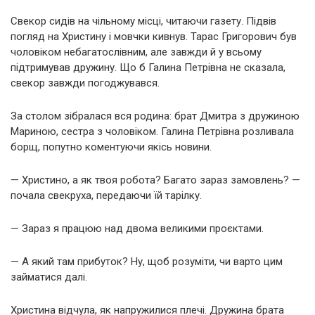
Свекор сидів на чільному місці, читаючи газету. Підвів
погляд на Христину і мовчки кивнув. Тарас Григорович був
чоловіком небагатослівним, але завжди й у всьому
підтримував дружину. Що б Галина Петрівна не сказала,
свекор завжди погоджувався.
За столом зібралася вся родина: брат Дмитра з дружиною
Мариною, сестра з чоловіком. Галина Петрівна розливала
борщ, попутно коментуючи якісь новини.
— Христино, а як твоя робота? Багато зараз замовлень? —
почала свекруха, передаючи їй тарілку.
— Зараз я працюю над двома великими проєктами.
— А який там прибуток? Ну, щоб розуміти, чи варто цим
займатися далі.
Христина відчула, як напружилися плечі. Дружина брата