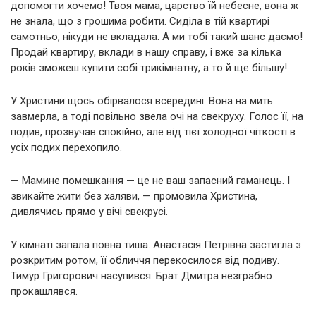
допомогти хочемо! Твоя мама, царство їй небесне, вона ж
не знала, що з грошима робити. Сиділа в тій квартирі
самотньо, нікуди не вкладала. А ми тобі такий шанс даємо!
Продай квартиру, вклади в нашу справу, і вже за кілька
років зможеш купити собі трикімнатну, а то й ще більшу!
У Христини щось обірвалося всередині. Вона на мить
завмерла, а тоді повільно звела очі на свекруху. Голос її, на
подив, прозвучав спокійно, але від тієї холодної чіткості в
усіх подих перехопило.
— Мамине помешкання — це не ваш запасний гаманець. І
звикайте жити без халяви, — промовила Христина,
дивлячись прямо у вічі свекрусі.
У кімнаті запала повна тиша. Анастасія Петрівна застигла з
розкритим ротом, її обличчя перекосилося від подиву.
Тимур Григорович насупився. Брат Дмитра незграбно
прокашлявся.