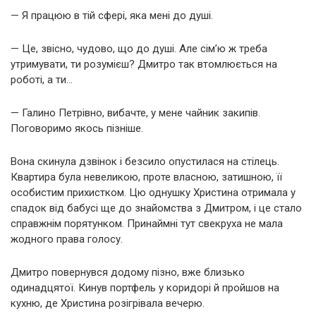
— Я працюю в тій сфері, яка мені до душі.
— Це, звісно, чудово, що до душі. Але сім’ю ж треба
утримувати, ти розумієш? Дмитро так втомлюється на
роботі, а ти…
— Галино Петрівно, вибачте, у мене чайник закипів.
Поговоримо якось пізніше.
Вона скинула дзвінок і безсило опустилася на стілець.
Квартира була невеликою, проте власною, затишною, її
особистим прихистком. Цю однушку Христина отримала у
спадок від бабусі ще до знайомства з Дмитром, і це стало
справжнім порятунком. Принаймні тут свекруха не мала
жодного права голосу.
Дмитро повернувся додому пізно, вже близько
одинадцятої. Кинув портфель у коридорі й пройшов на
кухню, де Христина розігрівала вечерю.