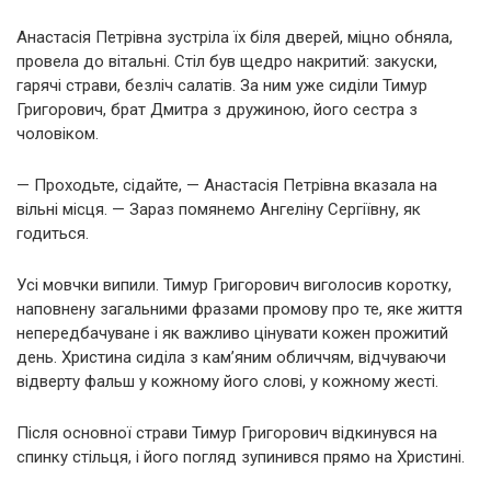
Анастасія Петрівна зустріла їх біля дверей, міцно обняла,
провела до вітальні. Стіл був щедро накритий: закуски,
гарячі страви, безліч салатів. За ним уже сиділи Тимур
Григорович, брат Дмитра з дружиною, його сестра з
чоловіком.
— Проходьте, сідайте, — Анастасія Петрівна вказала на
вільні місця. — Зараз помянемо Ангеліну Сергіївну, як
годиться.
Усі мовчки випили. Тимур Григорович виголосив коротку,
наповнену загальними фразами промову про те, яке життя
непередбачуване і як важливо цінувати кожен прожитий
день. Христина сиділа з кам’яним обличчям, відчуваючи
відверту фальш у кожному його слові, у кожному жесті.
Після основної страви Тимур Григорович відкинувся на
спинку стільця, і його погляд зупинився прямо на Христині.