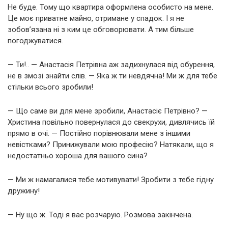
Не буде. Тому що квартира оформлена особисто на мене.
Це моє приватне майно, отримане у спадок. І я не
зобов’язана ні з ким це обговорювати. А тим більше
погоджуватися.
— Ти!.. — Анастасія Петрівна аж задихнулася від обурення,
не в змозі знайти слів. — Яка ж ти невдячна! Ми ж для тебе
стільки всього зробили!
— Що саме ви для мене зробили, Анастасіє Петрівно? —
Христина повільно повернулася до свекрухи, дивлячись їй
прямо в очі. — Постійно порівнювали мене з іншими
невістками? Принижували мою професію? Натякали, що я
недостатньо хороша для вашого сина?
— Ми ж намагалися тебе мотивувати! Зробити з тебе гідну
дружину!
— Ну що ж. Тоді я вас розчарую. Розмова закінчена.