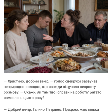
— Христино, добрий вечір, — голос свекрухи зазвучав
неприродно солодко, що завжди віщувало непросту
розмову. — Скажи, як там твої справи на роботі? Багато
замовлень цього разу?
— Добрий вечір, Галино Петрівно. Працюю, маю кілька