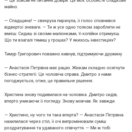
— Це зовсім не питання довіри. Це моє особисте спадкове
майно.
— Спадщина! — свекруха пирхнула, її голос сповнився
відвертої зневаги. — Ти ж усе одно толком заробляти не
вмієш. Сидиш зі своїми малюнками, ті копійки отримуєш.
Що ти взагалі тямиш у грошах? У якихось інвестиціях?
Тимур Григорович поважно кивнув, підтримуючи дружину.
— Анастасія Петрівна має рацію. Жінкам складно осягнути
бізнес-стратегії. Це чоловіча справа. Дмитро з нами
погоджується, отже, це правильне рішення.
Христина знову подивилася на чоловіка. Дмитро сидів,
вперто уникаючи її погляду. Знову мовчав. Як завжди.
— Христино, ну чого ти така вперта? — Анастасія Петрівна
нахилилася через стіл, її очі випромінювали суміш
роздратування та удаваного співчуття. — Ми ж тобі