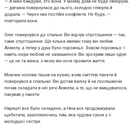
— А мені байдуже, хто вона. У моєму домі не буде свекрухи,
— дівчина повернулася до нього, холодно глянула й
додала: — Через них постійні конфлікти. Не буде, —
повторила вона.
Олег повернувся до спальні. Він відчув спустошення — так,
саме спустошення. Ще кілька хвилин тому він любив
Анжелу, а тепер у душі було порожньо. Зовсім порожньо. І
навіть іскри любові не залишилося. Він зрозумів лише одне
— це не та жінка, з якою він хоче прожити життя.
Мовчки чоловік пішов на кухню, взяв сміттєві пакети й
повернувся в спальню. Він дістав валізу й не поспішаючи
почав складати в неї речі Анжели, а те, що не вміщувалося,
пакував у пакети.
Нарешті все було складено, а Ніна все продовжувала
щебетати, захоплюючись тим, яка чудова сукня у її
молодшої сестри.