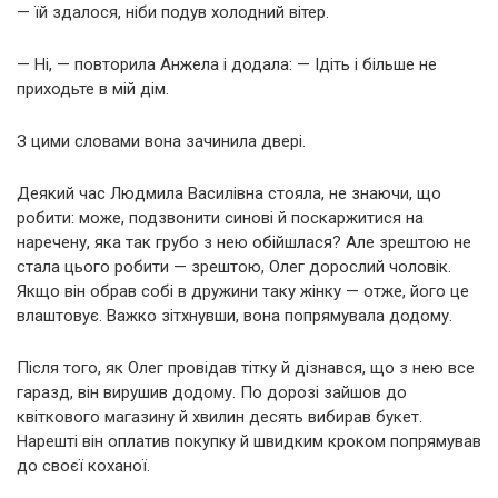
— їй здалося, ніби подув холодний вітер.
— Ні, — повторила Анжела і додала: — Ідіть і більше не
приходьте в мій дім.
З цими словами вона зачинила двері.
Деякий час Людмила Василівна стояла, не знаючи, що
робити: може, подзвонити синові й поскаржитися на
наречену, яка так грубо з нею обійшлася? Але зрештою не
стала цього робити — зрештою, Олег дорослий чоловік.
Якщо він обрав собі в дружини таку жінку — отже, його це
влаштовує. Важко зітхнувши, вона попрямувала додому.
Після того, як Олег провідав тітку й дізнався, що з нею все
гаразд, він вирушив додому. По дорозі зайшов до
квіткового магазину й хвилин десять вибирав букет.
Нарешті він оплатив покупку й швидким кроком попрямував
до своєї коханої.