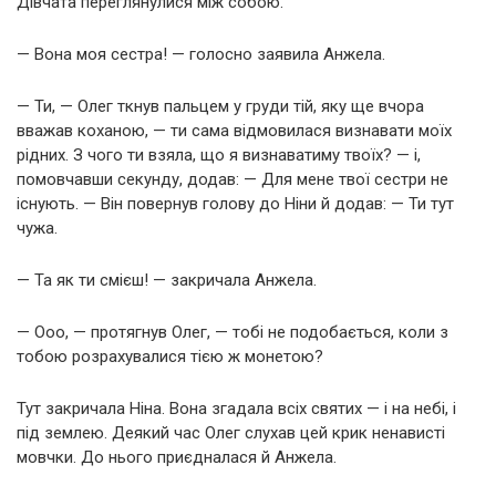
Дівчата переглянулися між собою.
— Вона моя сестра! — голосно заявила Анжела.
— Ти, — Олег ткнув пальцем у груди тій, яку ще вчора
вважав коханою, — ти сама відмовилася визнавати моїх
рідних. З чого ти взяла, що я визнаватиму твоїх? — і,
помовчавши секунду, додав: — Для мене твої сестри не
існують. — Він повернув голову до Ніни й додав: — Ти тут
чужа.
— Та як ти смієш! — закричала Анжела.
— Ооо, — протягнув Олег, — тобі не подобається, коли з
тобою розрахувалися тією ж монетою?
Тут закричала Ніна. Вона згадала всіх святих — і на небі, і
під землею. Деякий час Олег слухав цей крик ненависті
мовчки. До нього приєдналася й Анжела.