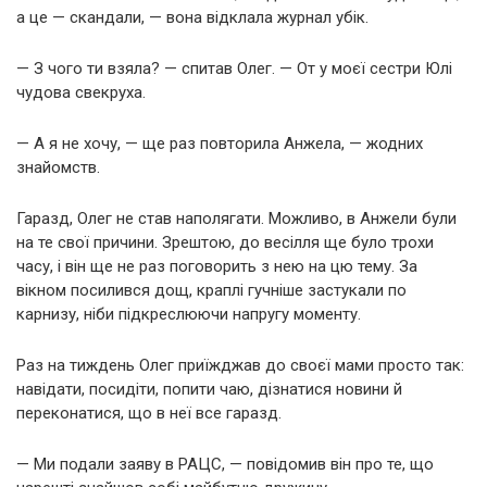
а це — скандали, — вона відклала журнал убік.
— З чого ти взяла? — спитав Олег. — От у моєї сестри Юлі
чудова свекруха.
— А я не хочу, — ще раз повторила Анжела, — жодних
знайомств.
Гаразд, Олег не став наполягати. Можливо, в Анжели були
на те свої причини. Зрештою, до весілля ще було трохи
часу, і він ще не раз поговорить з нею на цю тему. За
вікном посилився дощ, краплі гучніше застукали по
карнизу, ніби підкреслюючи напругу моменту.
Раз на тиждень Олег приїжджав до своєї мами просто так:
навідати, посидіти, попити чаю, дізнатися новини й
переконатися, що в неї все гаразд.
— Ми подали заяву в РАЦС, — повідомив він про те, що