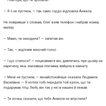
— Я її не пустила, — так само гордо відповіла Анжела.
Не повіривши її словам, Олег взяв телефон і набрав номер
матері.
— Мамо, ти заходила? — запитав він.
— Так, — відповів жіночий голос.
— І що сталося? — поцікавився він, дивлячись при цьому на
наречену, яка, знизавши плечима, вийшла в кімнату.
— Мене не пустили, — якнайспокійніше сказала Людмила
Василівна. — Я хотіла тобі передати той кулон, що ти
подарував тітці Любі, він так у неї в кишені й лежав.
— Ти хочеш сказати, що тебе Анжела не впустила?