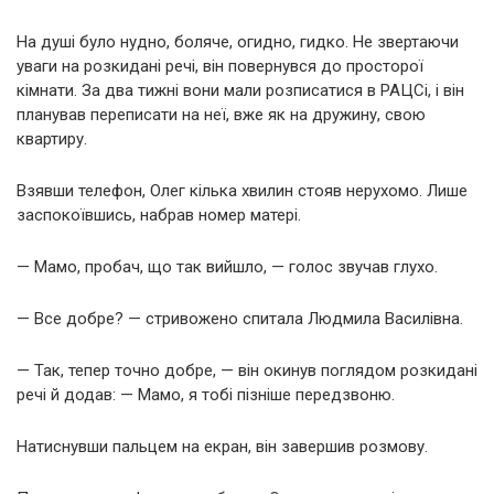
На душі було нудно, боляче, огидно, гидко. Не звертаючи
уваги на розкидані речі, він повернувся до просторої
кімнати. За два тижні вони мали розписатися в РАЦСі, і він
планував переписати на неї, вже як на дружину, свою
квартиру.
Взявши телефон, Олег кілька хвилин стояв нерухомо. Лише
заспокоївшись, набрав номер матері.
— Мамо, пробач, що так вийшло, — голос звучав глухо.
— Все добре? — стривожено спитала Людмила Василівна.
— Так, тепер точно добре, — він окинув поглядом розкидані
речі й додав: — Мамо, я тобі пізніше передзвоню.
Натиснувши пальцем на екран, він завершив розмову.