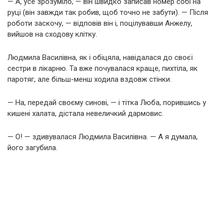
— А, усе зрозуміло, — він швидко записав номер собі на
руці (він завжди так робив, щоб точно не забути). — Після
роботи заскочу, — відповів він і, поцілувавши Анжелу,
вийшов на сходову клітку.
Людмила Василівна, як і обіцяла, навідалася до своєї
сестри в лікарню. Та вже почувалася краще, пихтіла, як
паротяг, але більш-менш ходила вздовж стінки.
— На, передай своєму синові, — і тітка Люба, порившись у
кишені халата, дістала невеличкий дармовис.
— О! — здивувалася Людмила Василівна. — А я думала,
його загубила.