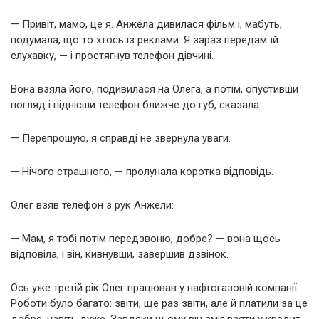
— Привіт, мамо, це я. Анжела дивилася фільм і, мабуть,
подумала, що то хтось із реклами. Я зараз передам їй
слухавку, — і простягнув телефон дівчині.
Вона взяла його, подивилася на Олега, а потім, опустивши
погляд і піднісши телефон ближче до губ, сказала:
— Перепрошую, я справді не звернула уваги.
— Нічого страшного, — пролунала коротка відповідь.
Олег взяв телефон з рук Анжели:
— Мам, я тобі потім передзвоню, добре? — вона щось
відповіла, і він, кивнувши, завершив дзвінок.
Ось уже третій рік Олег працював у нафтогазовій компанії.
Роботи було багато: звіти, ще раз звіти, але й платили за це
добре, навіть дуже. Завдяки цьому він зміг взяти у кредит