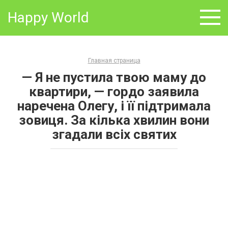
Skip
Happy World
to
content
Главная страница
— Я не пустила твою маму до
квартири, — гордо заявила
наречена Олегу, і її підтримала
зовиця. За кілька хвилин вони
згадали всіх святих