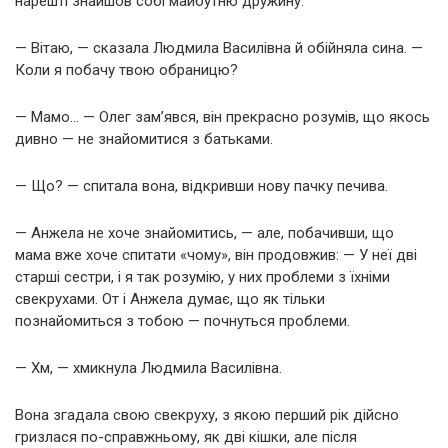
нарешті знайшов собі майбутню дружину.
— Вітаю, — сказала Людмила Василівна й обійняла сина. —
Коли я побачу твою обраницю?
— Мамо… — Олег зам’явся, він прекрасно розумів, що якось
дивно — не знайомитися з батьками.
— Що? — спитала вона, відкривши нову пачку печива.
— Анжела не хоче знайомитись, — але, побачивши, що
мама вже хоче спитати «чому», він продовжив: — У неї дві
старші сестри, і я так розумію, у них проблеми з їхніми
свекрухами. От і Анжела думає, що як тільки
познайомиться з тобою — почнуться проблеми.
— Хм, — хмикнула Людмила Василівна.
Вона згадала свою свекруху, з якою перший рік дійсно
гризлася по-справжньому, як дві кішки, але після