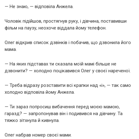
— Не знаю, — відповіла Анжела.
Чоловік підійшов, простягнув руку, і дівчина, поставивши
фільм на паузу, неохоче віддала йому телефон.
Олег відкрив список дзвінків і побачив, що дзвонила його
мама.
— На яких підставах ти сказала моїй мамі більше не
дзвонити? — холодно поцікавився Олег у своєї нареченої.
— Треба відразу розставити всі крапки над «і», — так само
холодно відповіла йому Анжела.
— Ти зараз попросиш вибачення перед моєю мамою,
гаразд? — запропонував він і подивився на дівчину. Та
тяжко зітхнула й кивнула.
Олег набрав номер своєї мами.