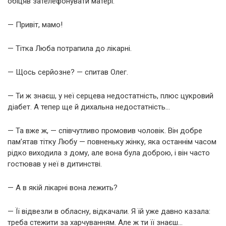
обіцяв зателефонувати матері.
— Привіт, мамо!
— Тітка Люба потрапила до лікарні.
— Щось серйозне? — спитав Олег.
— Ти ж знаєш, у неї серцева недостатність, плюс цукровий
діабет. А тепер ще й дихальна недостатність…
— Та вже ж, — співчутливо промовив чоловік. Він добре
памʼятав тітку Любу — повненьку жінку, яка останнім часом
рідко виходила з дому, але вона була доброю, і він часто
гостював у неї в дитинстві.
— А в якій лікарні вона лежить?
— Її відвезли в обласну, відкачали. Я їй уже давно казала:
треба стежити за харчуванням. Але ж ти її знаєш…