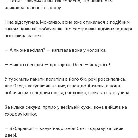
— Геть! — закричав він так голосно, що навіть сам
злякався власного голосу.
Ніна відступила. Можливо, вона вже стикалася з подібним
гнівом. Анжела, побачивши, що сестра вже відчинила двері,
поспішила за нею.
— А як же весілля? — запитала вона у чоловіка.
— Ніякого весілля, — прогарчав Олег, — жодного!
У ту ж мить пакети полетіли в його бік, речі розсипались,
але Олег, наступаючи на них, пішов до Анжели, а вона,
побачивши холодний погляд чоловіка, швидко відступила.
За кілька секунд, прямо у весільній сукні, вона вийшла на
сходову клітку.
— Забирайся! — кинув наостанок Олег і одразу зачинив
двері.