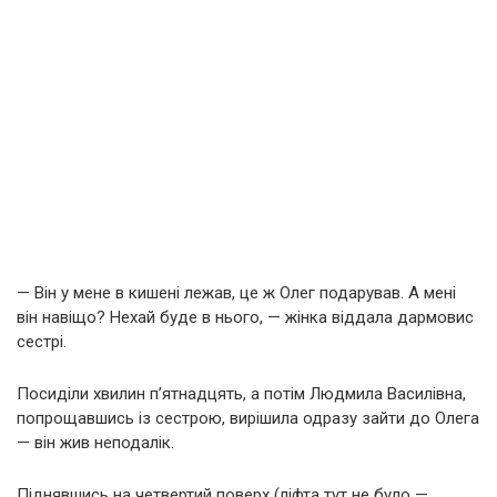
— Він у мене в кишені лежав, це ж Олег подарував. А мені
він навіщо? Нехай буде в нього, — жінка віддала дармовис
сестрі.
Посиділи хвилин пʼятнадцять, а потім Людмила Василівна,
попрощавшись із сестрою, вирішила одразу зайти до Олега
— він жив неподалік.
Піднявшись на четвертий поверх (ліфта тут не було —