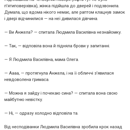
п’ятиповерхівка), жінка підійшла до дверей і подзвонила.
Думала, що вдома нікого немає, але раптом клацнув замок
і двері відчинилися — на неї дивилася дівчина.
— Ви Анжела? — спитала Людмила Василівна незнайомку.
— Так, — відповіла вона й підняла брови у запитанні.
— Я Людмила Василівна, мама Олега.
— Аааа, — протягнула Анжела, і на її обличчі з’явилася
невдоволена гримаса.
— Можна я зайду і почекаю сина? — спитала вона свою
майбутню невістку.
— Ні, — одразу холодно відповіла та.
Від несподіванки Людмила Василівна зробила крок назад