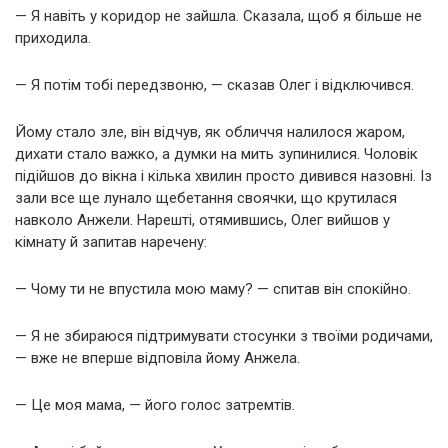
— Я навіть у коридор не зайшла. Сказала, щоб я більше не
приходила.
— Я потім тобі передзвоню, — сказав Олег і відключився.
Йому стало зле, він відчув, як обличчя налилося жаром,
дихати стало важко, а думки на мить зупинилися. Чоловік
підійшов до вікна і кілька хвилин просто дивився назовні. Із
зали все ще лунало щебетання своячки, що крутилася
навколо Анжели. Нарешті, отямившись, Олег вийшов у
кімнату й запитав наречену:
— Чому ти не впустила мою маму? — спитав він спокійно.
— Я не збираюся підтримувати стосунки з твоїми родичами,
— вже не вперше відповіла йому Анжела.
— Це моя мама, — його голос затремтів.