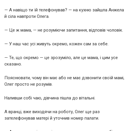
— А навіщо ти їй телефонував? — на кухню зайшла Анжела
й сіла навпроти Олега.
— Це ж мама, — не розуміючи запитання, відповів чоловік.
— У наш час усі живуть окремо, кожен сам за себе.
— Те, що окремо — це зрозуміло, але це мама, і цим усе
сказано.
Пояснювати, чому він має або не має дзвонити своїй мамі,
Олег просто не розумів.
Наливши собі чаю, дівчина пішла до вітальні.
А вранці, вже виходячи на роботу, Олег ще раз
зателефонував матері й уточнив номер палати.