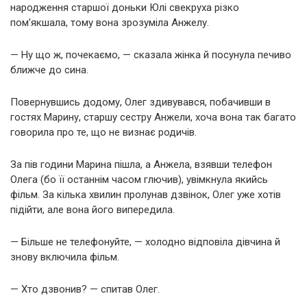
народження старшої доньки Юлі свекруха різко
пом’якшала, тому вона зрозуміла Анжелу.
— Ну що ж, почекаємо, — сказала жінка й посунула печиво
ближче до сина.
Повернувшись додому, Олег здивувався, побачивши в
гостях Марину, старшу сестру Анжели, хоча вона так багато
говорила про те, що не визнає родичів.
За пів години Марина пішла, а Анжела, взявши телефон
Олега (бо її останнім часом глючив), увімкнула якийсь
фільм. За кілька хвилин пролунав дзвінок, Олег уже хотів
підійти, але вона його випередила.
— Більше не телефонуйте, — холодно відповіла дівчина й
знову включила фільм.
— Хто дзвонив? — спитав Олег.