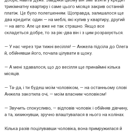
трикімнатну квартиру і саме цього місяця закрив останній
платіж. Це було полегшенням. Щоправда, залишалося ще
два кредити: один — на меблі, які купив у квартиру, другий
— на авто. Але це вже не так страшно. Якщо все
складеться добре, то за рік-два він і з цим розрахується.
— У нас через три тижні весілля! — Анжела підсіла до Олега
й, обійнявши його, почала цілувати в щоку.
— А мені здавалося, що до весілля ще принаймні кілька
місяців.
— Та-да, і ти будеш моїм чоловіком, — на останньому слові
Анжела закотила очі, — моїм власним чоловіком!
— Звучить спокусливо, — відповів чоловік і обійняв дівчину,
а та, хихикнувши, зручно влаштувалася в нього на колінах.
Кілька разів поцілувавши чоловіка, вона примружилася й