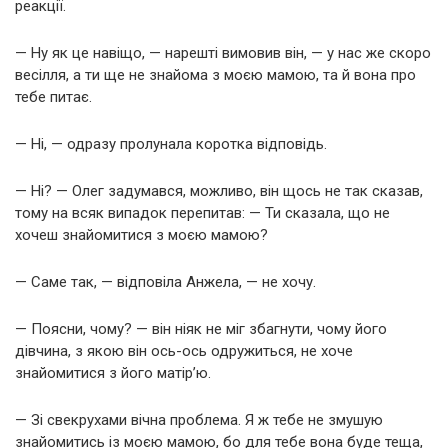
реакції.
— Ну як це навіщо, — нарешті вимовив він, — у нас же скоро
весілля, а ти ще не знайома з моєю мамою, та й вона про
тебе питає.
— Ні, — одразу пролунала коротка відповідь.
— Ні? — Олег задумався, можливо, він щось не так сказав,
тому на всяк випадок перепитав: — Ти сказала, що не
хочеш знайомитися з моєю мамою?
— Саме так, — відповіла Анжела, — не хочу.
— Поясни, чому? — він ніяк не міг збагнути, чому його
дівчина, з якою він ось-ось одружиться, не хоче
знайомитися з його матір’ю.
— Зі свекрухами вічна проблема. Я ж тебе не змушую
знайомитись із моєю мамою, бо для тебе вона буде теща,