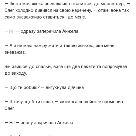
— Якщо моя жінка зневажливо ставиться до моєї матері, —
Олег холодно дивився на свою наречену, — отже, вона так
само зневажливо ставиться і до мене.
— Ні! — одразу заперечила Анжела.
— А я не маю наміру жити з такою жінкою, яка мене
зневажає.
Він зайшов до спальні, взяв ще два пакети та попрямував
до виходу.
— Що ти робиш? — вигукнула дівчина.
— Я хочу, щоб ти пішла, — якомога спокійніше промовив
Олег.
— Ні! — знову закричала Анжела.