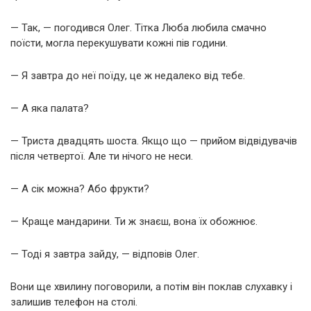
— Так, — погодився Олег. Тітка Люба любила смачно
поїсти, могла перекушувати кожні пів години.
— Я завтра до неї поїду, це ж недалеко від тебе.
— А яка палата?
— Триста двадцять шоста. Якщо що — прийом відвідувачів
після четвертої. Але ти нічого не неси.
— А сік можна? Або фрукти?
— Краще мандарини. Ти ж знаєш, вона їх обожнює.
— Тоді я завтра зайду, — відповів Олег.
Вони ще хвилину поговорили, а потім він поклав слухавку і
залишив телефон на столі.