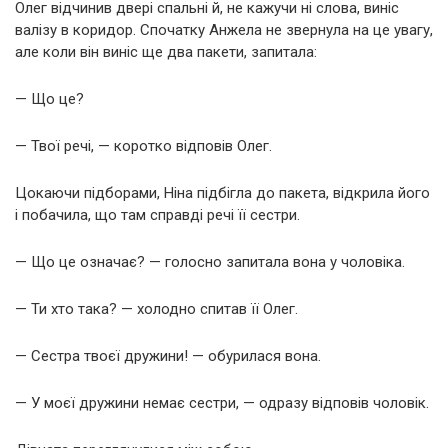
Олег відчинив двері спальні й, не кажучи ні слова, виніс
валізу в коридор. Спочатку Анжела не звернула на це увагу,
але коли він виніс ще два пакети, запитала:
— Що це?
— Твої речі, — коротко відповів Олег.
Цокаючи підборами, Ніна підбігла до пакета, відкрила його
і побачила, що там справді речі її сестри.
— Що це означає? — голосно запитала вона у чоловіка.
— Ти хто така? — холодно спитав її Олег.
— Сестра твоєї дружини! — обурилася вона.
— У моєї дружини немає сестри, — одразу відповів чоловік.