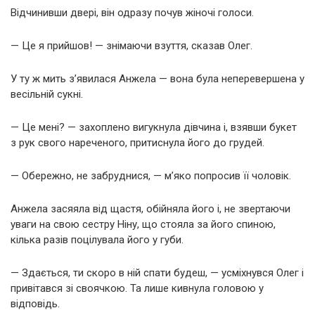
Відчинивши двері, він одразу почув жіночі голоси.
— Це я прийшов! — знімаючи взуття, сказав Олег.
У ту ж мить з’явилася Анжела — вона була неперевершена у
весільній сукні.
— Це мені? — захоплено вигукнула дівчина і, взявши букет
з рук свого нареченого, притиснула його до грудей.
— Обережно, не забруднися, — м’яко попросив її чоловік.
Анжела засяяла від щастя, обійняла його і, не звертаючи
уваги на свою сестру Ніну, що стояла за його спиною,
кілька разів поцілувала його у губи.
— Здається, ти скоро в ній спати будеш, — усміхнувся Олег і
привітався зі своячкою. Та лише кивнула головою у
відповідь.