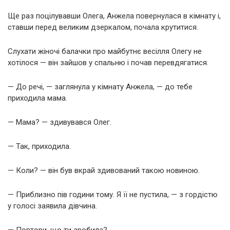
Ще раз поцілувавши Олега, Анжела повернулася в кімнату і,
ставши перед великим дзеркалом, почала крутитися.
Слухати жіночі балачки про майбутнє весілля Олегу не
хотілося — він зайшов у спальню і почав перевдягатися.
— До речі, — заглянула у кімнату Анжела, — до тебе
приходила мама.
— Мама? — здивувався Олег.
— Так, приходила.
— Коли? — він був вкрай здивований такою новиною.
— Приблизно пів години тому. Я її не пустила, — з гордістю
у голосі заявила дівчина.
— Повтори, що ти зробила?