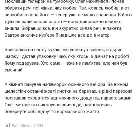
Поклавши телефон на тумбочку, Олег нахилився і почав
збирати речі тієї жінки, яку любив. Так, колись любив, а от
чи любила вона його — тепер уже не мало значення. В його
душі не залишилось злості — вона дивовижно швидко
зникла. Зібравши все, він акуратно склав речі в пакети.
Завтра викличе кур’єра й надішле все до її матері.
Зайшовши на світлу кухню, він увімкнув чайник, відкрив
шафку і дістав упаковку чаю, яку хтось із дівчат на роботі
йому подарував. Хто саме — вже не пам’ятав, але чай був
смачний.
У кімнаті панував напівморок осіннього вечора. За вікном
шелестіли останні жовті листки на березах, а рідкі перехожі
поспішали сховатися від мрячного дощу під парасольками.
Олег механічно виконував звичні дії, намагаючись
повернути собі відчуття нормального життя.
Post Views:
7 004