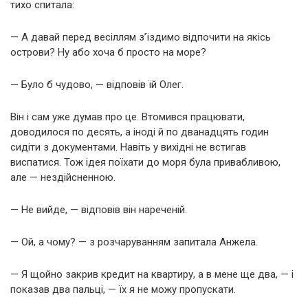
тихо спитала:
— А давай перед весіллям з’їздимо відпочити на якісь
острови? Ну або хоча б просто на море?
— Було б чудово, — відповів їй Олег.
Він і сам уже думав про це. Втомився працювати,
доводилося по десять, а іноді й по дванадцять годин
сидіти з документами. Навіть у вихідні не встигав
виспатися. Тож ідея поїхати до моря була привабливою,
але — нездійсненною.
— Не вийде, — відповів він нареченій.
— Ой, а чому? — з розчаруванням запитала Анжела.
— Я щойно закрив кредит на квартиру, а в мене ще два, — і
показав два пальці, — їх я не можу пропускати.