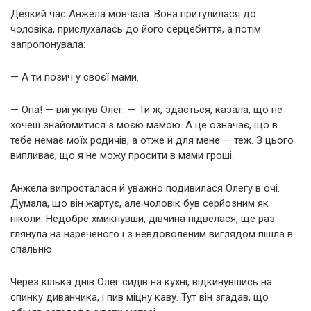
Деякий час Анжела мовчала. Вона притулилася до
чоловіка, прислухалась до його серцебиття, а потім
запропонувала:
— А ти позич у своєї мами.
— Опа! — вигукнув Олег. — Ти ж, здається, казала, що не
хочеш знайомитися з моєю мамою. А це означає, що в
тебе немає моїх родичів, а отже й для мене — теж. З цього
випливає, що я не можу просити в мами гроші.
Анжела випросталася й уважно подивилася Олегу в очі.
Думала, що він жартує, але чоловік був серйозним як
ніколи. Недобре хмикнувши, дівчина підвелася, ще раз
глянула на нареченого і з невдоволеним виглядом пішла в
спальню.
Через кілька днів Олег сидів на кухні, відкинувшись на
спинку диванчика, і пив міцну каву. Тут він згадав, що