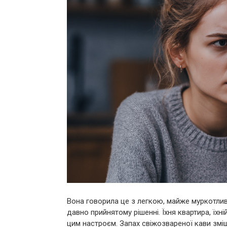
Вона говорила це з легкою, майже муркотлив
давно прийнятому рішенні. Їхня квартира, їх
цим настроєм. Запах свіжозвареної кави зміш