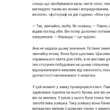
сонця, що пробивалися крізь чисте скло, тан
виглядало таким же ясним і впорядкованим, я
весілля», «фотограф на дві години», «біла су
— Так, звичайно, люба. Як скажеш, — Павло, 
відвів погляд убік. Він потер долонею потил
напруження. — Веранда — це чудово.
Аня не надала цьому значення. Останні тижні
звичайну втому. Вона була щаслива. Щаслива 
справжнього свята для себе, а не вистави д
їхні стосунки побудовані на цьому спільному
відокремлювати важливе від наносного, пока
урочистості наповнювало її енергією.
У цей момент у замку провернувся ключ. Пав
здивовано підняла на нього брови, але він у
він за хвилину. У руках у нього була тонка те
запобіглива усмішка. Таку усмішку вона бачил
випадково виправ її шовкову сукню з джинс