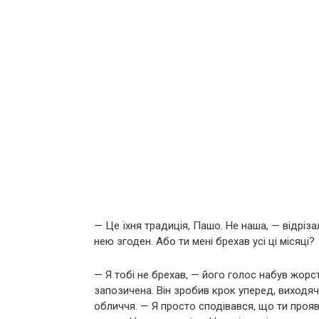
— Це їхня традиція, Пашо. Не наша, — відріза
нею згоден. Або ти мені брехав усі ці місяці?
— Я тобі не брехав, — його голос набув жорст
запозичена. Він зробив крок уперед, виходячи 
обличчя. — Я просто сподівався, що ти прояв