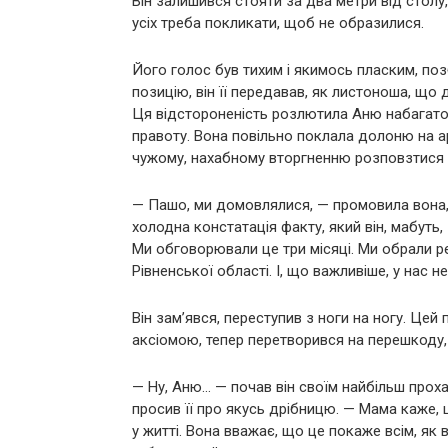
Він залишився стояти за два метри від столу, 
усіх треба покликати, щоб не образилися.
Його голос був тихим і якимось пласким, поз
позицію, він її передавав, як листоноша, що д
Ця відстороненість розлютила Аню набагато 
правоту. Вона повільно поклала долоню на ар
чужому, нахабному вторгненню розповзтися по
— Пашо, ми домовлялися, — промовила вона, 
холодна констатація факту, який він, мабуть
Ми обговорювали це три місяці. Ми обрали ре
Рівненської області. І, що важливіше, у нас 
Він зам’явся, переступив з ноги на ногу. Цей 
аксіомою, тепер перетворився на перешкоду, 
— Ну, Аню… — почав він своїм найбільш прох
просив її про якусь дрібницю. — Мама каже, ц
у житті. Вона вважає, що це покаже всім, як