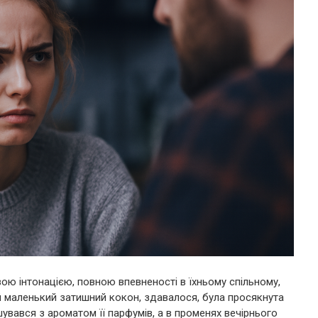
ою інтонацією, повною впевненості в їхньому спільному,
ній маленький затишний кокон, здавалося, була просякнута
увався з ароматом її парфумів, а в променях вечірнього