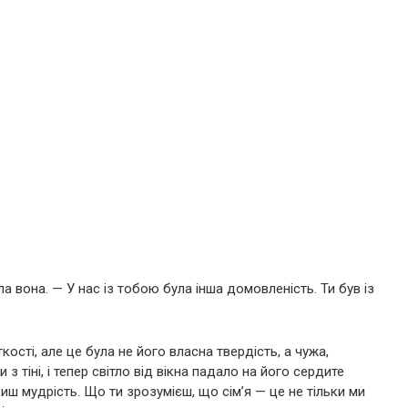
ла вона. — У нас із тобою була інша домовленість. Ти був із
кості, але це була не його власна твердість, а чужа,
з тіні, і тепер світло від вікна падало на його сердите
иш мудрість. Що ти зрозумієш, що сім’я — це не тільки ми