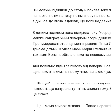
Він мовчки підійшов до столу й поклав теку 
на нього, потім на теку, потім знову на ньог
відійшов до вікна, вдаючи, що його надзвича
З легким подивом вона відкрила теку. Усеред
майже каліграфічним почерком згори донизу. 
Пронумеровані стовпці імен і прізвищ. Тітк
трьома дітьми. Колега мами Марія Степанівна. С
так далі. Вона пробігла очима по першому ар
Аня повільно підняла голову від паперів. Пов
щільним, в’язким, і в ньому чітко запахло ч
— Що це? — запитала вона. Голос прозвучав рі
ніжності, що панувала тут п’ять хвилин тому. 
це скаже.
— Це… мама список склала, — Павло нарешті ві