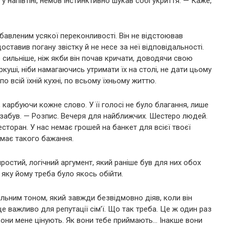
у напівтіні, немов інстинктивно шукав собі укриття. — Каже,
бавленим усякої переконливості. Він не відстоював
оставив погану звістку й не несе за неї відповідальності.
сильніше, ніж якби він почав кричати, доводячи свою
куші, ніби намагаючись утримати їх на столі, не дати цьому
 всій їхній кухні, по всьому їхньому життю.
карбуючи кожне слово. У її голосі не було благання, лише
, забув. — Розпис. Вечеря для найближчих. Шестеро людей.
сторан. У нас немає грошей на банкет для всієї твоєї
немає такого бажання.
простий, логічний аргумент, який раніше був для них обох
яку йому треба було якось обійти.
альним тоном, який завжди безвідмовно діяв, коли він
е важливо для репутації сім’ї. Що так треба. Це ж один раз
 вони мене цінують. Як вони тебе приймають… Інакше вони