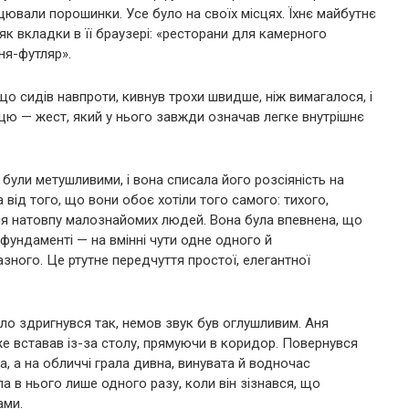
цювали порошинки. Усе було на своїх місцях. Їхнє майбутнє
к вкладки в її браузері: «ресторани для камерного
кня-футляр».
що сидів навпроти, кивнув трохи швидше, ніж вимагалося, і
ицю — жест, який у нього завжди означав легке внутрішнє
 були метушливими, і вона списала його розсіяність на
від того, що вони обоє хотіли того самого: тихого,
ля натовпу малознайомих людей. Вона була впевнена, що
 фундаменті — на вмінні чути одне одного й
зного. Це ртутне передчуття простої, елегантної
ло здригнувся так, немов звук був оглушливим. Аня
же вставав із-за столу, прямуючи в коридор. Повернувся
ка, а на обличчі грала дивна, винувата й водночас
а в нього лише одного разу, коли він зізнався, що
ами.