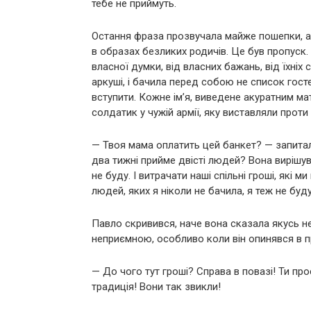
тебе не приймуть.
Остання фраза прозвучала майже пошепки, але
в образах безликих родичів. Це був пропуск. 
власної думки, від власних бажань, від їхніх 
аркуші, і бачила перед собою не список гост
вступити. Кожне ім’я, виведене акуратним м
солдатик у чужій армії, яку виставляли проти н
— Твоя мама оплатить цей банкет? — запитал
два тижні прийме двісті людей? Вона вирішув
не буду. І витрачати наші спільні гроші, які 
людей, яких я ніколи не бачила, я теж не буду
Павло скривився, наче вона сказала якусь н
неприємною, особливо коли він опинявся в пр
— До чого тут гроші? Справа в повазі! Ти пр
традиція! Вони так звикли!