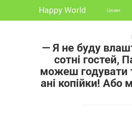
Skip
Happy World
to
Цікаве
content
— Я не буду влаш
сотні гостей, 
можеш годувати т
ані копійки! Або