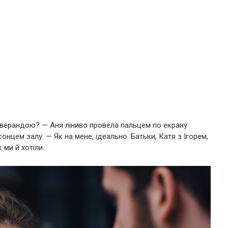
з верандою? — Аня ліниво провела пальцем по екрану
нцем залу. — Як на мене, ідеально. Батьки, Катя з Ігорем,
 ми й хотіли.