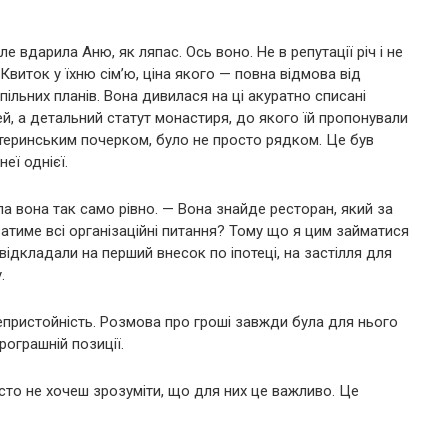
 вдарила Аню, як ляпас. Ось воно. Не в репутації річ і не
Квиток у їхню сім’ю, ціна якого — повна відмова від
спільних планів. Вона дивилася на ці акуратно списані
ей, а детальний статут монастиря, до якого їй пропонували
атеринським почерком, було не просто рядком. Це був
еї однієї.
а вона так само рівно. — Вона знайде ресторан, який за
атиме всі організаційні питання? Тому що я цим займатися
ми відкладали на перший внесок по іпотеці, на застілля для
.
епристойність. Розмова про гроші завжди була для нього
ограшній позиції.
осто не хочеш зрозуміти, що для них це важливо. Це