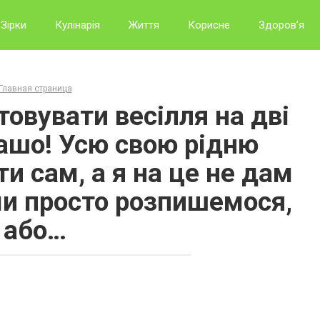
Зірки
Кулінарія
Життя
Корисне
Здоров’я
Главная страница
товувати весілля на дві
Пашо! Усю свою рідню
и сам, а я на це не дам
 ми просто розпишемося,
або…