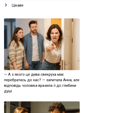
Цікаве
— А з якого це дива свекруха має
перебратись до нас? — запитала Анна, але
відповідь чоловіка вразила її до глибини
душі