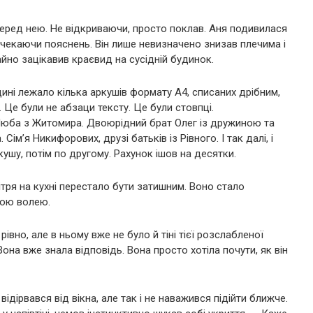
перед нею. Не відкриваючи, просто поклав. Аня подивилася
о, чекаючи пояснень. Він лише невизначено знизав плечима і
йно зацікавив краєвид на сусідній будинок.
ині лежало кілька аркушів формату А4, списаних дрібним,
Це були не абзаци тексту. Це були стовпці.
а Люба з Житомира. Двоюрідний брат Олег із дружиною та
ім’я Никифорових, друзі батьків із Рівного. І так далі, і
кушу, потім по другому. Рахунок ішов на десятки.
ітря на кухні перестало бути затишним. Воно стало
ужою волею.
вно, але в ньому вже не було й тіні тієї розслабленої
Вона вже знала відповідь. Вона просто хотіла почути, як він
дірвався від вікна, але так і не наважився підійти ближче.