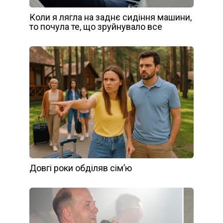
Коли я лягла на заднє сидіння машини,
то почула те, що зруйнувало все
Довгі роки обділяв сім’ю