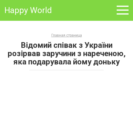
Skip
Happy World
to
content
Главная страница
Відомий співак з України
розірвав заручини з нареченою,
яка подарувала йому доньку