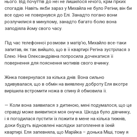
нього. Від почуттів до неї не лишилося нічого, крім гірких
спогадів. Навіть якби зараз у Михайла не було Регіни, він би
все одно не повернувся до Елі. Занадто погано вони
розлучилися в минулому, занадто багато болю вона
заподіяла йому свого часу.
Під час телефонної розмови з матір’ю, Михайло все-таки
запитав, як так вийшло, що в її квартирі Регіна зустрілася з
Елею. Ніна Олександрівна попросила дочекатися її
повернення для пояснення мотивів свого вчинку.
Жінка повернулася за кілька днів. Вона сильно
здивувалася, що в обмін на виявлену доброту Еля вкотре
вирішила встромити ножа в спину й обмовила її.
— Коли вона заявилася з дитиною, мені подумалося, що це
справді може виявитися моя онучка. Шкода було дівчинку,
і я погодилася пустити їх пожити в мене на кілька тижнів,
доки будуть відновлені наслідки затоплення в їхній
квартирі. Еля запевняла, що Марійка – донька Міші, тому я