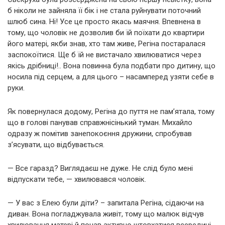
б ніколи не зайняла її бік і не стала руйнувати поточний
шлюб сина. Ні! Усе це просто якась маячня. Впевнена в
тому, що чоловік не дозволив би їй поїхати до квартири
його матері, якби знав, хто там живе, Регіна постаралася
заспокоїтися. Ще б їй не вистачало хвилюватися через
якісь дрібниці!.. Вона повинна була подбати про дитину, що
носила під серцем, а для цього – насамперед узяти себе в
руки.
Як повернулася додому, Регіна до пуття не пам’ятала, тому
що в голові панував справжнісінький туман. Михайло
одразу ж помітив занепокоєння дружини, спробував
з’ясувати, що відбувається.
— Все гаразд? Виглядаєш не дуже. Не слід було мені
відпускати тебе, — хвилювався чоловік.
— У вас з Елею були діти? – запитала Регіна, сідаючи на
диван. Вона погладжувала живіт, тому що малюк відчув
хвилювання матері й почав активно штовхатися всередині,