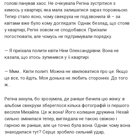
голові панував хаос. Не очікувала Регіна зустрітися з
кимось у квартирі, яка мала залишатися зараз порожньою.
Тепер стало ясно, чому свекруха не подзвонила їй – за
квітами вже було кому доглядати. Однак безлад, що стояв
у квартирі, Регіні зовсім не сподобався. Приїхали
погостювати, але чомусь не підтримували порядку.
— Я приїхала полити квіти Ніни Олександрівни. Вона не
казала, що хтось зупинився у її квартирі.
— Ммм… Квіти политі. Можна не хвилюватися про це. Якщо
це все, то йдіть. Моя донька не любить сторонніх. До того
ж…
Регіна ахнула, бо зрозуміла, де раніше бачила цю жінку: в
альбомі свекрухи збереглося кілька фотографій із першого
весілля Михайла. Це ж вона! Його колишня дружина. Нехай
сильно змінилася тепер, виглядала не такою свіжою і
гарною як раніше, але це точно була вона. Однак чому вона
знаходилася тут? Серце зробило сильний удар,