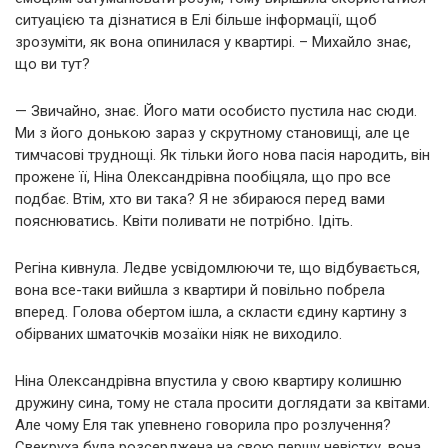
ситуацією та дізнатися в Елі більше інформації, щоб
зрозуміти, як вона опинилася у квартирі. – Михайло знає,
що ви тут?
— Звичайно, знає. Його мати особисто пустила нас сюди.
Ми з його донькою зараз у скрутному становищі, але це
тимчасові труднощі. Як тільки його нова пасія народить, він
прожене її, Ніна Олександрівна пообіцяла, що про все
подбає. Втім, хто ви така? Я не збираюся перед вами
пояснюватись. Квіти поливати не потрібно. Ідіть.
Регіна кивнула. Ледве усвідомлюючи те, що відбувається,
вона все-таки вийшла з квартири й повільно побрела
вперед. Голова обертом ішла, а скласти єдину картину з
обірваних шматочків мозаїки ніяк не виходило.
Ніна Олександрівна впустила у свою квартиру колишню
дружину сина, тому не стала просити доглядати за квітами.
Але чому Еля так упевнено говорила про розлучення?
Свекруха була розсерджена на свою першу невістку, вона