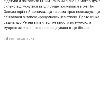
підступи й пакостити іншим. Рано чи пізно це могло дуже
сильно відгукнутися їй. Еля лише посміялася в очі Ніні
Олександрівні й заявила, що та сама гірко пошкодує, що
зв’язалася зі такою «розумною» невісткою. Проте жінка
раділа, що Регіна виявилася не просто розумною, а
мудрою жінкою. І тепер вона цінувала її ще більше.
Post Views:
5 754