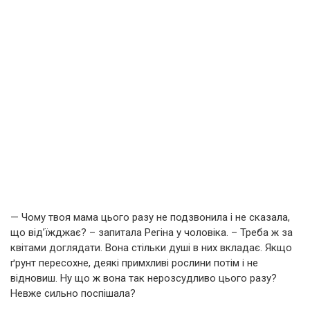
— Чому твоя мама цього разу не подзвонила і не сказала,
що від’їжджає? – запитала Регіна у чоловіка. – Треба ж за
квітами доглядати. Вона стільки душі в них вкладає. Якщо
ґрунт пересохне, деякі примхливі рослини потім і не
відновиш. Ну що ж вона так нерозсудливо цього разу?
Невже сильно поспішала?