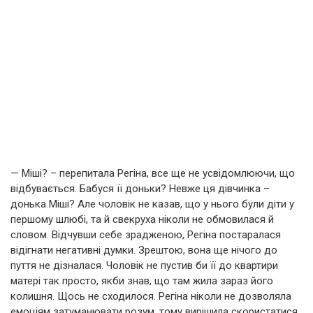
— Міші? – перепитала Регіна, все ще не усвідомлюючи, що
відбувається. Бабуся її доньки? Невже ця дівчинка –
донька Міші? Але чоловік не казав, що у нього були діти у
першому шлюбі, та й свекруха ніколи не обмовилася й
словом. Відчувши себе зрадженою, Регіна постаралася
відігнати негативні думки. Зрештою, вона ще нічого до
пуття не дізналася. Чоловік не пустив би її до квартири
матері так просто, якби знав, що там жила зараз його
колишня. Щось не сходилося. Регіна ніколи не дозволяла
емоціям затуманювати розум, тому вирішила скористатися