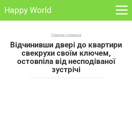
Skip
Happy World
to
content
Главная страница
Відчинивши двері до квартири
свекрухи своїм ключем,
остовпіла від несподіваної
зустрічі