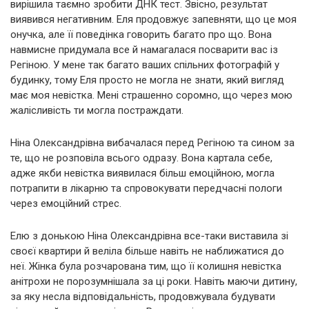
вирішила таємно зробити ДНК тест. Звісно, результат
виявився негативним. Еля продовжує запевняти, що це моя
онучка, але її поведінка говорить багато про що. Вона
навмисне придумала все й намагалася посварити вас із
Регіною. У мене так багато ваших спільних фотографій у
будинку, тому Еля просто не могла не знати, який вигляд
має моя невістка. Мені страшенно соромно, що через мою
жалісливість ти могла постраждати.
Ніна Олександрівна вибачалася перед Регіною та сином за
те, що не розповіла всього одразу. Вона картала себе,
адже якби невістка виявилася більш емоційною, могла
потрапити в лікарню та спровокувати передчасні пологи
через емоційний стрес.
Елю з донькою Ніна Олександрівна все-таки виставила зі
своєї квартири й веліла більше навіть не наближатися до
неї. Жінка була розчарована тим, що її колишня невістка
анітрохи не порозумнішала за ці роки. Навіть маючи дитину,
за яку несла відповідальність, продовжувала будувати