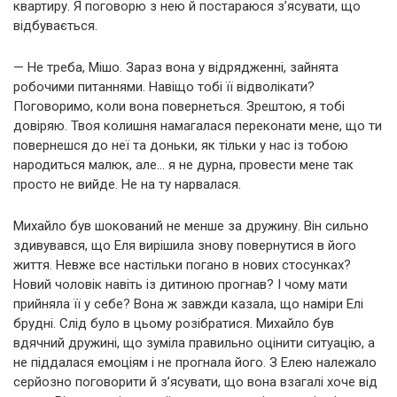
квартиру. Я поговорю з нею й постараюся з’ясувати, що
відбувається.
— Не треба, Мішо. Зараз вона у відрядженні, зайнята
робочими питаннями. Навіщо тобі її відволікати?
Поговоримо, коли вона повернеться. Зрештою, я тобі
довіряю. Твоя колишня намагалася переконати мене, що ти
повернешся до неї та доньки, як тільки у нас із тобою
народиться малюк, але… я не дурна, провести мене так
просто не вийде. Не на ту нарвалася.
Михайло був шокований не менше за дружину. Він сильно
здивувався, що Еля вирішила знову повернутися в його
життя. Невже все настільки погано в нових стосунках?
Новий чоловік навіть із дитиною прогнав? І чому мати
прийняла її у себе? Вона ж завжди казала, що наміри Елі
брудні. Слід було в цьому розібратися. Михайло був
вдячний дружині, що зуміла правильно оцінити ситуацію, а
не піддалася емоціям і не прогнала його. З Елею належало
серйозно поговорити й з’ясувати, що вона взагалі хоче від