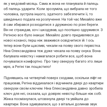
як у медовий місяць. Сама ж вона не планувала й палець
об палець ударити. Коли зрозуміла, що вибрала не того
чоловіка, зустріла іншого, здатного забезпечити її, то
швиденько подала на розлучення. На той час Михайло вже
й сам збирався розходитися з дружиною по різні береги.
Він не страждав, хоч і шкодував, що поспішно одружився. З
Регіною все було інакше: Михайло довго придивлявся до
нової коханої, перш ніж зважився освідчитися їй. І ось
тепер вони були щасливі, чекали на появу свого первістка.
Ніна Олександрівна теж дуже чекала на появу онука. Вона
балувала невістку і намагалася робити все, щоб вона
почувалася комфортно. Про таку свекруху багато хто лише
мріє, а Регіні так пощастило!
Піднявшись на четвертий поверх сходами, оскільки ліфт не
працював, Регіна віддихалася і відчинила двері до квартири
свекрухи своїм ключем. Ніна Олександрівна давно зробила
ключ для неї, сказала, що довіряє невістці більше ніж собі.
Жінка посміхнулася, штовхнула двері та увійшла до
квартири. Вона здивувалася, що з вітальні долинав звук