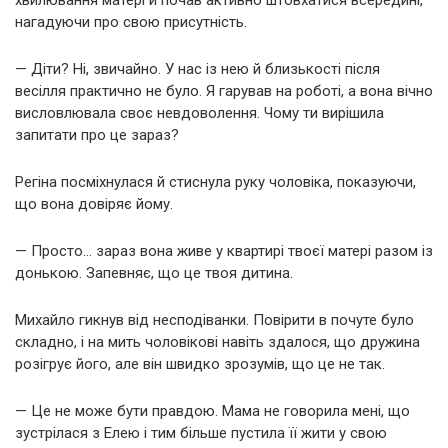
нагадуючи про свою присутність.
— Діти? Ні, звичайно. У нас із нею й близькості після
весілля практично не було. Я гарував на роботі, а вона вічно
висловлювала своє невдоволення. Чому ти вирішила
запитати про це зараз?
Регіна посміхнулася й стиснула руку чоловіка, показуючи,
що вона довіряє йому.
— Просто… зараз вона живе у квартирі твоєї матері разом із
донькою. Запевняє, що це твоя дитина.
Михайло гикнув від несподіванки. Повірити в почуте було
складно, і на мить чоловікові навіть здалося, що дружина
розігрує його, але він швидко зрозумів, що це не так.
— Це не може бути правдою. Мама не говорила мені, що
зустрілася з Елею і тим більше пустила її жити у свою