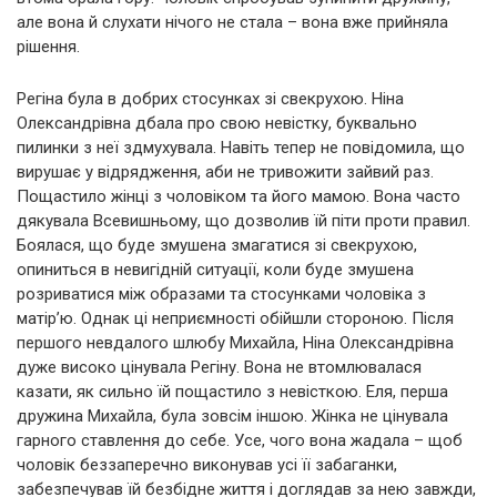
але вона й слухати нічого не стала – вона вже прийняла
рішення.
Регіна була в добрих стосунках зі свекрухою. Ніна
Олександрівна дбала про свою невістку, буквально
пилинки з неї здмухувала. Навіть тепер не повідомила, що
вирушає у відрядження, аби не тривожити зайвий раз.
Пощастило жінці з чоловіком та його мамою. Вона часто
дякувала Всевишньому, що дозволив їй піти проти правил.
Боялася, що буде змушена змагатися зі свекрухою,
опиниться в невигідній ситуації, коли буде змушена
розриватися між образами та стосунками чоловіка з
матір’ю. Однак ці неприємності обійшли стороною. Після
першого невдалого шлюбу Михайла, Ніна Олександрівна
дуже високо цінувала Регіну. Вона не втомлювалася
казати, як сильно їй пощастило з невісткою. Еля, перша
дружина Михайла, була зовсім іншою. Жінка не цінувала
гарного ставлення до себе. Усе, чого вона жадала – щоб
чоловік беззаперечно виконував усі її забаганки,
забезпечував їй безбідне життя і доглядав за нею завжди,