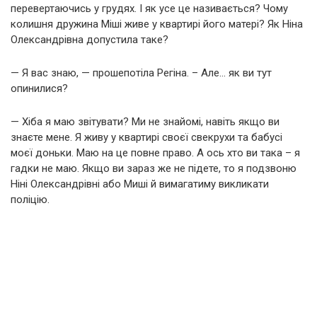
перевертаючись у грудях. І як усе це називається? Чому
колишня дружина Міші живе у квартирі його матері? Як Ніна
Олександрівна допустила таке?
— Я вас знаю, — прошепотіла Регіна. – Але… як ви тут
опинилися?
— Хіба я маю звітувати? Ми не знайомі, навіть якщо ви
знаєте мене. Я живу у квартирі своєї свекрухи та бабусі
моєї доньки. Маю на це повне право. А ось хто ви така – я
гадки не маю. Якщо ви зараз же не підете, то я подзвоню
Ніні Олександрівні або Миші й вимагатиму викликати
поліцію.