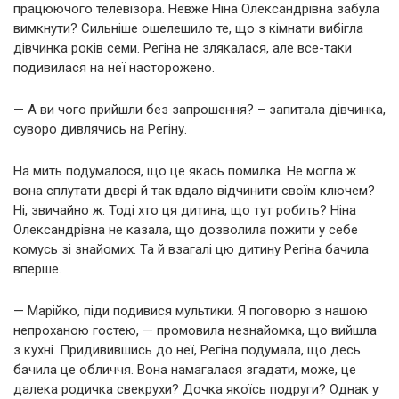
працюючого телевізора. Невже Ніна Олександрівна забула
вимкнути? Сильніше ошелешило те, що з кімнати вибігла
дівчинка років семи. Регіна не злякалася, але все-таки
подивилася на неї насторожено.
— А ви чого прийшли без запрошення? – запитала дівчинка,
суворо дивлячись на Регіну.
На мить подумалося, що це якась помилка. Не могла ж
вона сплутати двері й так вдало відчинити своїм ключем?
Ні, звичайно ж. Тоді хто ця дитина, що тут робить? Ніна
Олександрівна не казала, що дозволила пожити у себе
комусь зі знайомих. Та й взагалі цю дитину Регіна бачила
вперше.
— Марійко, піди подивися мультики. Я поговорю з нашою
непроханою гостею, — промовила незнайомка, що вийшла
з кухні. Придивившись до неї, Регіна подумала, що десь
бачила це обличчя. Вона намагалася згадати, може, це
далека родичка свекрухи? Дочка якоїсь подруги? Однак у