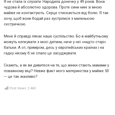
Я не стала їх слухати. Народила донечку у 49 років. Вона
чудова й абсолютно здорова. Проте сини нині зі мною
майже не контактують. Серце стискається від болю. Я так
хочу, щоб вони бодай раз зустрілися з маленькою
сестричкою.
Мене й справді лякає наше суспільство. Бо в майбутньому
можуть кепкувати з моєї дитини, наче у неї «надто старі»
батьки. А от, приміром, десь у європейських країнах і на
гадку нікому б не спало це засуджувати.
Скажіть, а як ви дивитеся на те, що жінки стають мамами у
поважному віці? Невже факт мого материнства у майже 50
— це так жахливо?
Post Views:
2 463