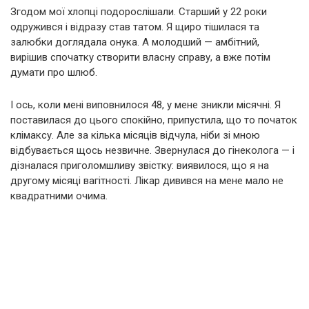
Згодом мої хлопці подорослішали. Старший у 22 роки
одружився і відразу став татом. Я щиро тішилася та
залюбки доглядала онука. А молодший — амбітний,
вирішив спочатку створити власну справу, а вже потім
думати про шлюб.
І ось, коли мені виповнилося 48, у мене зникли місячні. Я
поставилася до цього спокійно, припустила, що то початок
клімаксу. Але за кілька місяців відчула, ніби зі мною
відбувається щось незвичне. Звернулася до гінеколога — і
дізналася приголомшливу звістку: виявилося, що я на
другому місяці вагітності. Лікар дивився на мене мало не
квадратними очима.