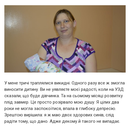
У мене тричі траплялися викидні. Одного разу все ж змогла
виносити дитину. Ви не уявляєте моєї радості, коли на УЗД
сказали, що буде дівчинка. Та на сьомому місяці розвитку
плід завмер. Це просто розірвало мою душу. Я цілих два
роки не могла заспокоїтися, впала в глибоку депресію.
Зрештою вирішила: я ж маю двох здорових синів, слід
радіти тому, що дано. Адже декому й такого не випадає.