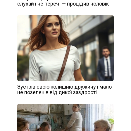
слухай і не переч! — процідив чоловік
Зустрів свою колишню дружину і мало
не позеленів від дикої заздрості