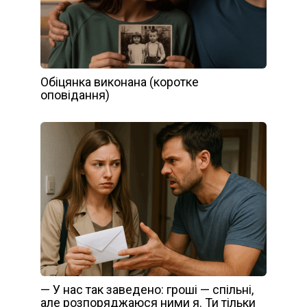
Обіцянка виконана (коротке
оповідання)
— У нас так заведено: гроші — спільні,
але розпоряджаюся ними я. Ти тільки