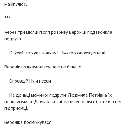
маніпулює.
***
Через три місяці після розриву Вероніці подзвонила
подруга.
— Слухай, ти чула новину? Дмитро одружується!
Вероніка здивувалася, але не більше.
— Справді? Ну й нехай.
— На доньці маминої подруги. Людмила Петрівна їх
познайомила. Дівчина із забезпеченої сім’ї, батьки в неї
підприємці.
Вероніка посміхнулася.