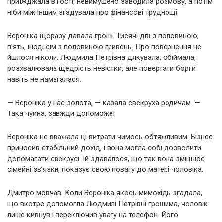
приїжджала в гості, невимушено заводила розмову, а потім
ніби між іншим згадувала про фінансові труднощі.
Вероніка щоразу давала гроші. Тисячі дві з половиною,
п’ять, іноді сім з половиною гривень. Про повернення не
йшлося ніколи. Людмила Петрівна дякувала, обіймала,
розхвалювала щедрість невістки, але повертати борги
навіть не намагалася.
— Вероніка у нас золота, — казала свекруха родичам. —
Така чуйна, завжди допоможе!
Вероніка не вважала ці витрати чимось обтяжливим. Бізнес
приносив стабільний дохід, і вона могла собі дозволити
допомагати свекрусі. Їй здавалося, що так вона зміцнює
сімейні зв’язки, показує свою повагу до матері чоловіка.
Дмитро мовчав. Коли Вероніка якось мимохідь згадала,
що вкотре допомогла Людмилі Петрівні грошима, чоловік
лише кивнув і переключив увагу на телефон. Його