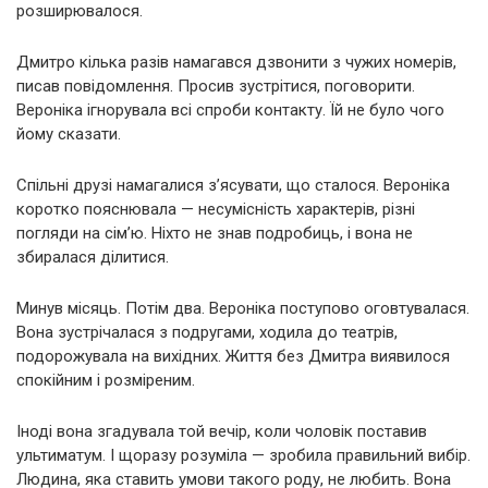
розширювалося.
Дмитро кілька разів намагався дзвонити з чужих номерів,
писав повідомлення. Просив зустрітися, поговорити.
Вероніка ігнорувала всі спроби контакту. Їй не було чого
йому сказати.
Спільні друзі намагалися з’ясувати, що сталося. Вероніка
коротко пояснювала — несумісність характерів, різні
погляди на сім’ю. Ніхто не знав подробиць, і вона не
збиралася ділитися.
Минув місяць. Потім два. Вероніка поступово оговтувалася.
Вона зустрічалася з подругами, ходила до театрів,
подорожувала на вихідних. Життя без Дмитра виявилося
спокійним і розміреним.
Іноді вона згадувала той вечір, коли чоловік поставив
ультиматум. І щоразу розуміла — зробила правильний вибір.
Людина, яка ставить умови такого роду, не любить. Вона