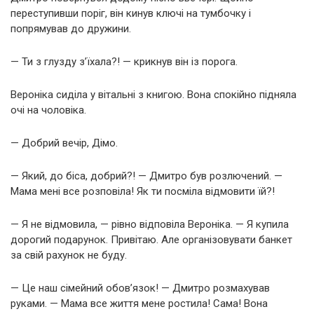
переступивши поріг, він кинув ключі на тумбочку і
попрямував до дружини.
— Ти з глузду з’їхала?! — крикнув він із порога.
Вероніка сиділа у вітальні з книгою. Вона спокійно підняла
очі на чоловіка.
— Добрий вечір, Дімо.
— Який, до біса, добрий?! — Дмитро був розлючений. —
Мама мені все розповіла! Як ти посміла відмовити їй?!
— Я не відмовила, — рівно відповіла Вероніка. — Я купила
дорогий подарунок. Привітаю. Але організовувати банкет
за свій рахунок не буду.
— Це наш сімейний обов’язок! — Дмитро розмахував
руками. — Мама все життя мене ростила! Сама! Вона