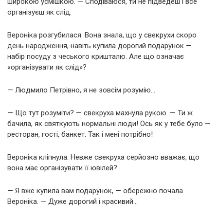
широкою усмішкою. — Сподіваюся, ти не підведеш і все
організуєш як слід.
Вероніка розгубилася. Вона знала, що у свекрухи скоро
день народження, навіть купила дорогий подарунок —
набір посуду з чеського кришталю. Але що означає
«організувати як слід»?
— Людмило Петрівно, я не зовсім розумію…
— Що тут розуміти? — свекруха махнула рукою. — Ти ж
бачила, як святкують нормальні люди! Ось як у тебе було —
ресторан, гості, банкет. Так і мені потрібно!
Вероніка кліпнула. Невже свекруха серйозно вважає, що
вона має організувати її ювілей?
— Я вже купила вам подарунок, — обережно почала
Вероніка. — Дуже дорогий і красивий…