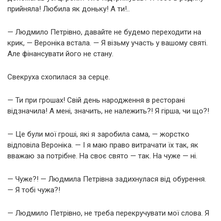
прийняла! Любила як доньку! А ти!..
— Людмило Петрівно, давайте не будемо переходити на
крик, — Вероніка встала. — Я візьму участь у вашому святі.
Але фінансувати його не стану.
Свекруха схопилася за серце.
— Ти при грошах! Свій день народження в ресторані
відзначила! А мені, значить, не належить?! Я гірша, чи що?!
— Це були мої гроші, які я заробила сама, — жорстко
відповіла Вероніка. — І я маю право витрачати їх так, як
вважаю за потрібне. На своє свято — так. На чуже — ні.
— Чуже?! — Людмила Петрівна задихнулася від обурення.
— Я тобі чужа?!
— Людмило Петрівно, не треба перекручувати мої слова. Я