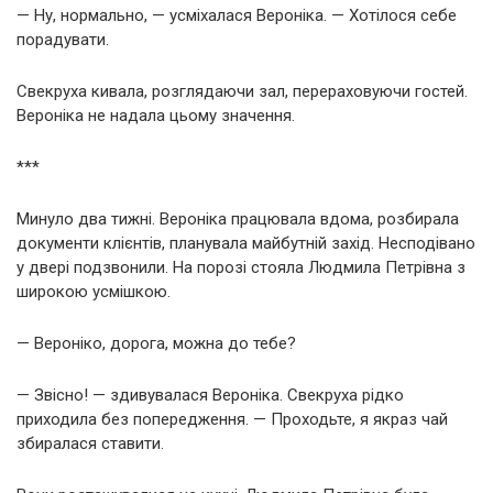
— Ну, нормально, — усміхалася Вероніка. — Хотілося себе
порадувати.
Свекруха кивала, розглядаючи зал, перераховуючи гостей.
Вероніка не надала цьому значення.
***
Минуло два тижні. Вероніка працювала вдома, розбирала
документи клієнтів, планувала майбутній захід. Несподівано
у двері подзвонили. На порозі стояла Людмила Петрівна з
широкою усмішкою.
— Вероніко, дорога, можна до тебе?
— Звісно! — здивувалася Вероніка. Свекруха рідко
приходила без попередження. — Проходьте, я якраз чай
збиралася ставити.