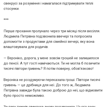
свекрусі за розуміння і намагалася підтримувати теплі
стосунки.
***
Перше прохання пролунало через три місяці після весілля.
Людмила Петрівна подзвонила ввечері та попросила
допомогти з продуктами для сімейної вечері, яку вона
влаштовувала для родичів.
— Вероніко, дорога, у мене зовсім грошей не залишилося
до пенсії. А тут гості намічаються. Ти не могла б позичити
тисячі півтори гривень? Я потім поверну, обов’язково!
Вероніка не роздумуючи переказала гроші. Півтори тисячі
гривень — це дрібниця для неї. До того ж, Людмила
Петрівна завжди була такою доброю до неї, що відмовити
було просто неможливо.
За пару тижнів свекруха знову подзвонила. Цього разу