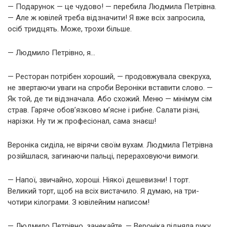
— Подарунок — це чудово! — перебила Людмила Петрівна.
— Але ж ювілей треба відзначити! Я вже всіх запросила,
осіб тридцять. Може, трохи більше.
— Людмило Петрівно, я…
— Ресторан потрібен хороший, — продовжувала свекруха,
не звертаючи уваги на спроби Вероніки вставити слово. —
Як той, де ти відзначала. Або схожий. Меню — мінімум сім
страв. Гаряче обов’язково м’ясне і рибне. Салати різні,
нарізки. Ну ти ж професіонал, сама знаєш!
Вероніка сиділа, не вірячи своїм вухам. Людмила Петрівна
розійшлася, загинаючи пальці, перераховуючи вимоги.
— Напої, звичайно, хороші. Ніякої дешевизни! І торт.
Великий торт, щоб на всіх вистачило. Я думаю, на три-
чотири кілограми. З ювілейним написом!
— Людмило Петрівно, зачекайте, — Вероніка підняла руку.