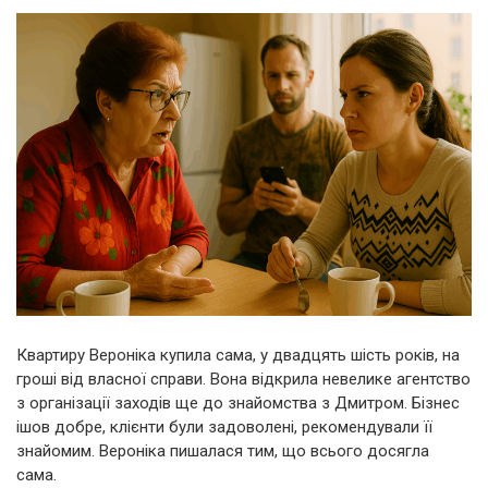
Квартиру Вероніка купила сама, у двадцять шість років, на
гроші від власної справи. Вона відкрила невелике агентство
з організації заходів ще до знайомства з Дмитром. Бізнес
ішов добре, клієнти були задоволені, рекомендували її
знайомим. Вероніка пишалася тим, що всього досягла
сама.