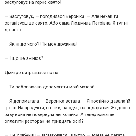
заслуговує на гарне свято!
— Заслуговує, — погодилася Вероніка. — Але нехай ти
організуєш це свято. Або сама Людмила Петрівна. Я тут ні
до чого.
— Як ні до чого?! Ти моя дружина!
— І що це змінює?
Дмитро витріщився на неї.
— Ти зобов’язана допомагати моїй матері!
— Я допомагала, — Вероніка встала. — Я постійно давала їй
гроші. На продукти, на ліки, на одяг, на подарунки. Жодного
разу вона не повернула ані копійки. А тепер вимагає
оплатити ресторан на тридцять осіб?
— Це дрібниці! — відмахнувся Дмитро. — Мама не багата