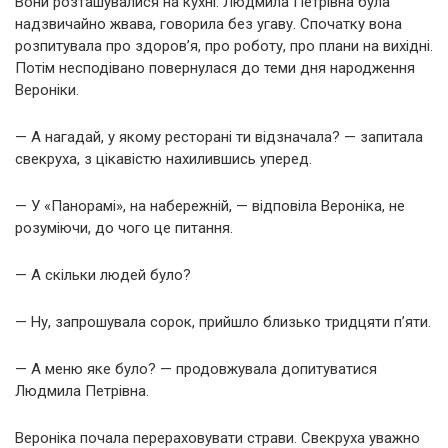
Вони розташувалися на кухні. Людмила Петрівна була
надзвичайно жвава, говорила без угаву. Спочатку вона
розпитувала про здоров’я, про роботу, про плани на вихідні.
Потім несподівано повернулася до теми дня народження
Вероніки.
— А нагадай, у якому ресторані ти відзначала? — запитала
свекруха, з цікавістю нахилившись уперед.
— У «Панорамі», на набережній, — відповіла Вероніка, не
розуміючи, до чого це питання.
— А скільки людей було?
— Ну, запрошувала сорок, прийшло близько тридцяти п’яти.
— А меню яке було? — продовжувала допитуватися
Людмила Петрівна.
Вероніка почала перераховувати страви. Свекруха уважно