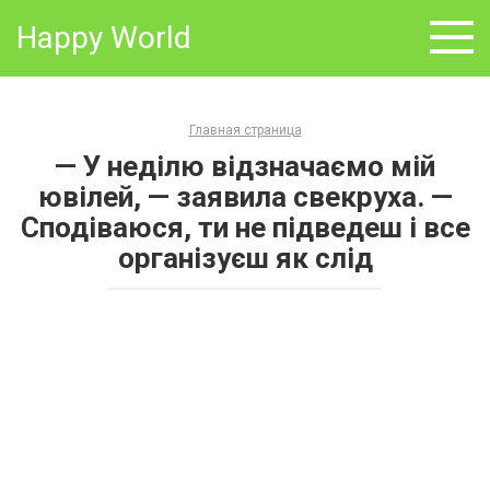
Skip
Happy World
to
content
Главная страница
— У неділю відзначаємо мій
ювілей, — заявила свекруха. —
Сподіваюся, ти не підведеш і все
організуєш як слід