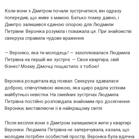
Коли вони з Дмитром почали зустрічатися, він одразу
попередив, що живе з мамою. Батько помер давно, і
Дмитро залишився єдиною опорою для Людмили
Петрівни. Вероніка розуміла і поважала це. При знайомстві
свекруха справила чудове враження.
— Вероніко, яка ти молодець! — захоплювалася Людмила
Петрівна на першій же зустрічі. — Своя квартира, свій
бізнес! Моєму Дімочці пощастило з тобою!
Вероніка розцвітала від похвал. Свекруха здавалася
доброю, співчутливою жінкою, яка щиро раділа успіхам
майбутньої невістки. На сімейних зустрічах Людмила
Петрівна постійно розповідала знайомим про досягнення
Вероніки, виставляючи її в найкращому світлі.
Після весілля вони з Дмитром залишилися жити у квартирі
Вероніки. Людмила Петрівна не заперечувала, казала, що
молодим потрібен особистий простір. Вероніка була вдячна