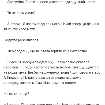
— Зрозуміло. Значить, нове джерело доходу знайшлося.
— Ти не засмучена?
— Анітрохи. Я навіть рада за нього. Нехай тепер ця дівчина
фінансує його матір.
Подруга розсміялася.
— Ти молодець, що не стала терпіти їхнє нахабство.
— Знаєш, я зрозуміла одну річ, — замислено сказала
Вероніка. — Люди часто плутають любов і вигоду. Дмитро
не кохав мене. Він бачив джерело грошей для своєї матері.
А Людмила Петрівна взагалі вважала, що може
розпоряджатися моїми фінансами як своїми.
— І як ти тепер?
— Чудово. Працюю, живу для себе. Ніхто не лізе в кишеню,