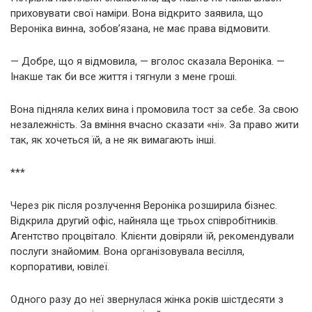
приховувати свої наміри. Вона відкрито заявила, що
Вероніка винна, зобов’язана, не має права відмовити.
— Добре, що я відмовила, — вголос сказала Вероніка. —
Інакше так би все життя і тягнули з мене гроші.
Вона підняла келих вина і промовила тост за себе. За свою
незалежність. За вміння вчасно сказати «ні». За право жити
так, як хочеться їй, а не як вимагають інші.
***
Через рік після розлучення Вероніка розширила бізнес.
Відкрила другий офіс, найняла ще трьох співробітників.
Агентство процвітало. Клієнти довіряли їй, рекомендували
послуги знайомим. Вона організовувала весілля,
корпоративи, ювілеї.
Одного разу до неї звернулася жінка років шістдесяти з