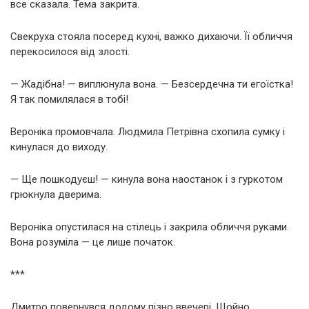
все сказала. Тема закрита.
Свекруха стояла посеред кухні, важко дихаючи. Її обличчя
перекосилося від злості.
— Жадібна! — виплюнула вона. — Безсердечна ти егоїстка!
Я так помилялася в тобі!
Вероніка промовчала. Людмила Петрівна схопила сумку і
кинулася до виходу.
— Ще пошкодуєш! — кинула вона наостанок і з гуркотом
грюкнула дверима.
Вероніка опустилася на стілець і закрила обличчя руками.
Вона розуміла — це лише початок.
***
Дмитро повернувся додому пізно ввечері. Щойно