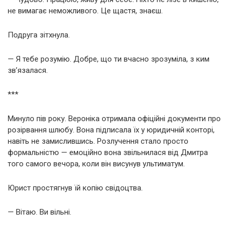
не вимагає неможливого. Це щастя, знаєш.
Подруга зітхнула.
— Я тебе розумію. Добре, що ти вчасно зрозуміла, з ким
зв’язалася.
***
Минуло пів року. Вероніка отримала офіційні документи про
розірвання шлюбу. Вона підписала їх у юридичній конторі,
навіть не замислившись. Розлучення стало просто
формальністю — емоційно вона звільнилася від Дмитра
того самого вечора, коли він висунув ультиматум.
Юрист простягнув їй копію свідоцтва.
— Вітаю. Ви вільні.