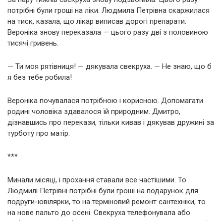
потрібні були гроші на ліки. Людмила Петрівна скаржилася
на тиск, казала, що лікар виписав дорогі препарати.
Вероніка знову переказала — цього разу дві з половиною
тисячі гривень.
— Ти моя рятівниця! — дякувала свекруха. — Не знаю, що б
я без тебе робила!
Вероніка почувалася потрібною і корисною. Допомагати
родині чоловіка здавалося їй природним. Дмитро,
дізнавшись про перекази, тільки кивав і дякував дружині за
турботу про матір.
***
Минали місяці, і прохання ставали все частішими. То
Людмилі Петрівні потрібні були гроші на подарунок для
подруги-ювілярки, то на терміновий ремонт сантехніки, то
на нове пальто до осені. Свекруха телефонувала або