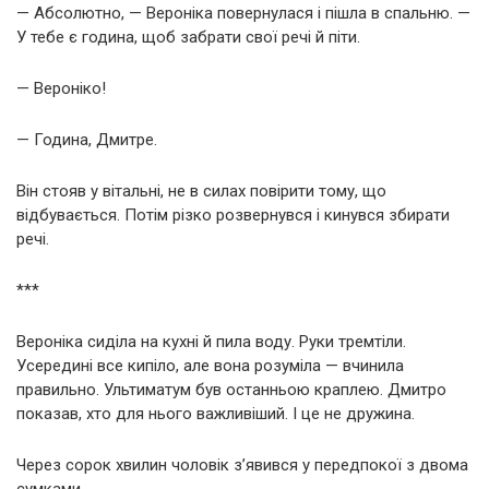
— Абсолютно, — Вероніка повернулася і пішла в спальню. —
У тебе є година, щоб забрати свої речі й піти.
— Вероніко!
— Година, Дмитре.
Він стояв у вітальні, не в силах повірити тому, що
відбувається. Потім різко розвернувся і кинувся збирати
речі.
***
Вероніка сиділа на кухні й пила воду. Руки тремтіли.
Усередині все кипіло, але вона розуміла — вчинила
правильно. Ультиматум був останньою краплею. Дмитро
показав, хто для нього важливіший. І це не дружина.
Через сорок хвилин чоловік з’явився у передпокої з двома
сумками.