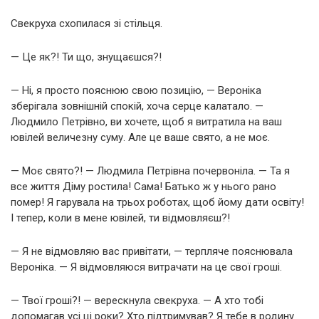
Свекруха схопилася зі стільця.
— Це як?! Ти що, знущаєшся?!
— Ні, я просто пояснюю свою позицію, — Вероніка
зберігала зовнішній спокій, хоча серце калатало. —
Людмило Петрівно, ви хочете, щоб я витратила на ваш
ювілей величезну суму. Але це ваше свято, а не моє.
— Моє свято?! — Людмила Петрівна почервоніла. — Та я
все життя Діму ростила! Сама! Батько ж у нього рано
помер! Я гарувала на трьох роботах, щоб йому дати освіту!
І тепер, коли в мене ювілей, ти відмовляєш?!
— Я не відмовляю вас привітати, — терпляче пояснювала
Вероніка. — Я відмовляюся витрачати на це свої гроші.
— Твої гроші?! — верескнула свекруха. — А хто тобі
допомагав усі ці роки? Хто підтримував? Я тебе в родину