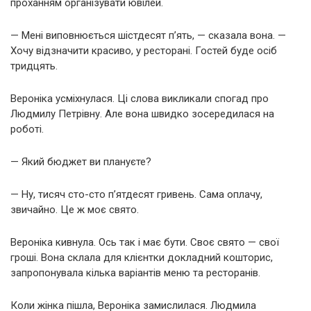
проханням організувати ювілей.
— Мені виповнюється шістдесят п’ять, — сказала вона. —
Хочу відзначити красиво, у ресторані. Гостей буде осіб
тридцять.
Вероніка усміхнулася. Ці слова викликали спогад про
Людмилу Петрівну. Але вона швидко зосередилася на
роботі.
— Який бюджет ви плануєте?
— Ну, тисяч сто-сто п’ятдесят гривень. Сама оплачу,
звичайно. Це ж моє свято.
Вероніка кивнула. Ось так і має бути. Своє свято — свої
гроші. Вона склала для клієнтки докладний кошторис,
запропонувала кілька варіантів меню та ресторанів.
Коли жінка пішла, Вероніка замислилася. Людмила