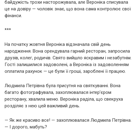
байдужість трохи насторожувала, але Вероніка списувала
це на довіру — чоловік знає, що вона сама контролює свої
фінанси.
***
На початку жовтня Вероніка відзначала свій день
народження. Вона орендувала гарний ресторан, запросила
друзів, колег, родичів. Свято вийшло яскравим і незабутнім.
Гості залишилися задоволені, а Вероніка із задоволенням
оплатила рахунок — це були її гроші, зароблені її працею.
Людмила Петрівна була присутня на святкуванні. Вона
багато фотографувала, захоплювалася інтер’єром
ресторану, хвалила меню. Вероніка раділа, що свекруха
розділяє з нею цей важливий день.
— Як же красиво все! — захоплювалася Людмила Петрівна.
— І дорого, мабуть?