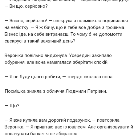
— Ви що, серйозно?
— Звісно, серйозно! — свекруха з посмішкою подивилася
на невістку. — Я ж бачу, що в тебе все добре з грошима.
Бізнес іде, на себе витрачаєш. То чому б не допомогти
свекрусі в такий важливий день?
Вероніка повільно видихнула. Усередині закипало
обурення, але вона намагалася зберігати спокій.
— Я не буду цього робити, — твердо сказала вона.
Посмішка зникла з обличчя Людмили Петрівни.
— Що?
— Я вже купила вам дорогий подарунок, — повторила
Вероніка. — Я привітаю вас із ювілеєм. Але організовувати й
оплачувати банкет я не збираюся.