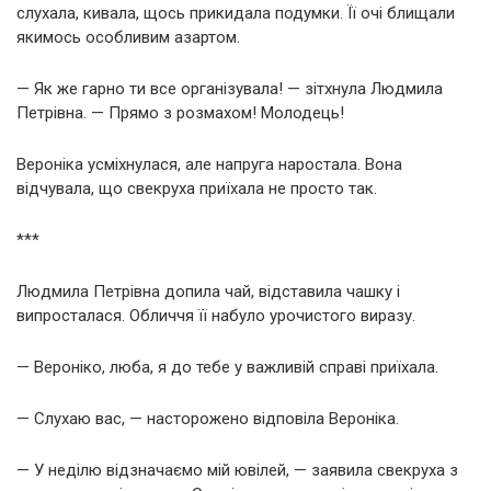
слухала, кивала, щось прикидала подумки. Її очі блищали
якимось особливим азартом.
— Як же гарно ти все організувала! — зітхнула Людмила
Петрівна. — Прямо з розмахом! Молодець!
Вероніка усміхнулася, але напруга наростала. Вона
відчувала, що свекруха приїхала не просто так.
***
Людмила Петрівна допила чай, відставила чашку і
випросталася. Обличчя її набуло урочистого виразу.
— Вероніко, люба, я до тебе у важливій справі приїхала.
— Слухаю вас, — насторожено відповіла Вероніка.
— У неділю відзначаємо мій ювілей, — заявила свекруха з