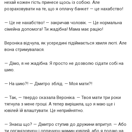
нехай кожен гість принесе щось із собою. Але
розраховувати на те, що я оплачу банкет — це нахабство!
— Це не нахабство! — закричав чоловік. — Це нормальна
сімейна допомога! Ти жадібна! Мама має рацію!
Вероніка відчула, як усередині підіймається хвиля люті. Але
вона стримувалася.
— Дімо, я не жадібна. Я просто не дозволю сідати собі на
шию.
— На шию?! — Дмитро зблід. — Моя мати?!
— Так, — твердо сказала Вероніка. — Твоя мати три роки
тягнула з мене гроші. А тепер вирішила, що я маю ще і
ювілей їй влаштувати. Це неприйнятно.
— Знаєш що? — Дмитро ступив до дружини впритул. — Або
ти організовуєш і оплачуєш мамин ювілей, або я подаю на