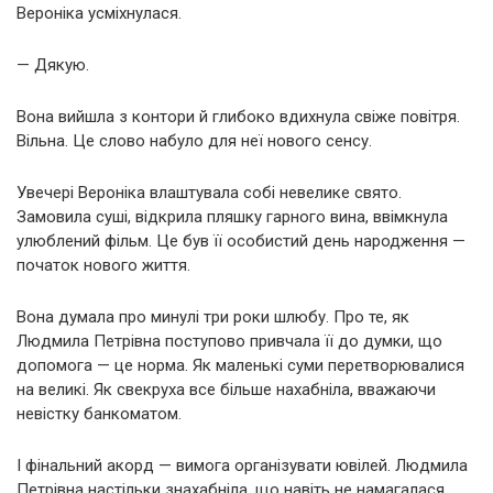
Вероніка усміхнулася.
— Дякую.
Вона вийшла з контори й глибоко вдихнула свіже повітря.
Вільна. Це слово набуло для неї нового сенсу.
Увечері Вероніка влаштувала собі невелике свято.
Замовила суші, відкрила пляшку гарного вина, ввімкнула
улюблений фільм. Це був її особистий день народження —
початок нового життя.
Вона думала про минулі три роки шлюбу. Про те, як
Людмила Петрівна поступово привчала її до думки, що
допомога — це норма. Як маленькі суми перетворювалися
на великі. Як свекруха все більше нахабніла, вважаючи
невістку банкоматом.
І фінальний акорд — вимога організувати ювілей. Людмила
Петрівна настільки знахабніла, що навіть не намагалася