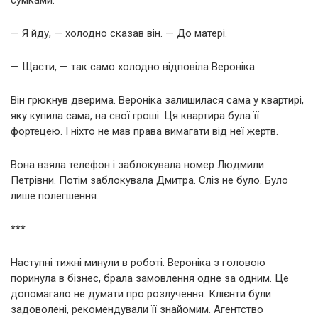
— Я йду, — холодно сказав він. — До матері.
— Щасти, — так само холодно відповіла Вероніка.
Він грюкнув дверима. Вероніка залишилася сама у квартирі,
яку купила сама, на свої гроші. Ця квартира була її
фортецею. І ніхто не мав права вимагати від неї жертв.
Вона взяла телефон і заблокувала номер Людмили
Петрівни. Потім заблокувала Дмитра. Сліз не було. Було
лише полегшення.
***
Наступні тижні минули в роботі. Вероніка з головою
поринула в бізнес, брала замовлення одне за одним. Це
допомагало не думати про розлучення. Клієнти були
задоволені, рекомендували її знайомим. Агентство