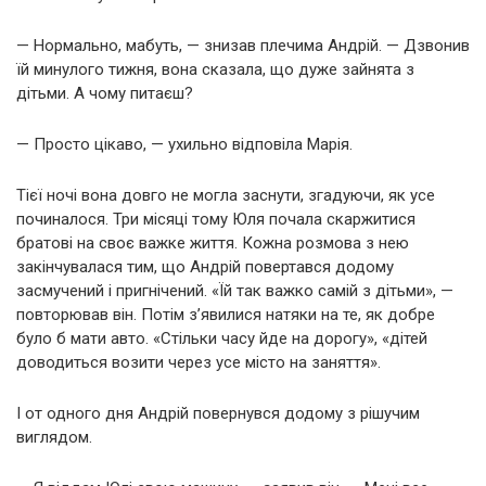
— Нормально, мабуть, — знизав плечима Андрій. — Дзвонив
їй минулого тижня, вона сказала, що дуже зайнята з
дітьми. А чому питаєш?
— Просто цікаво, — ухильно відповіла Марія.
Тієї ночі вона довго не могла заснути, згадуючи, як усе
починалося. Три місяці тому Юля почала скаржитися
братові на своє важке життя. Кожна розмова з нею
закінчувалася тим, що Андрій повертався додому
засмучений і пригнічений. «Їй так важко самій з дітьми», —
повторював він. Потім з’явилися натяки на те, як добре
було б мати авто. «Стільки часу йде на дорогу», «дітей
доводиться возити через усе місто на заняття».
І от одного дня Андрій повернувся додому з рішучим
виглядом.