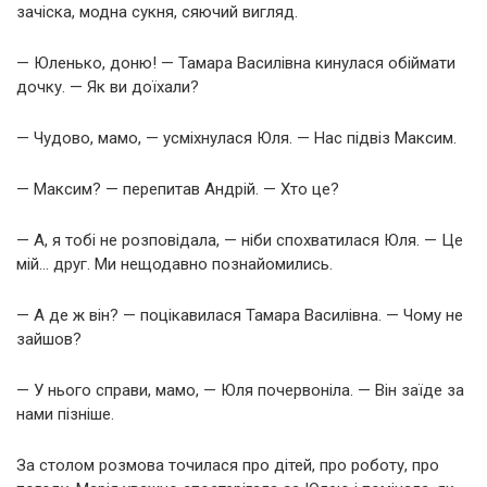
зачіска, модна сукня, сяючий вигляд.
— Юленько, доню! — Тамара Василівна кинулася обіймати
дочку. — Як ви доїхали?
— Чудово, мамо, — усміхнулася Юля. — Нас підвіз Максим.
— Максим? — перепитав Андрій. — Хто це?
— А, я тобі не розповідала, — ніби спохватилася Юля. — Це
мій… друг. Ми нещодавно познайомились.
— А де ж він? — поцікавилася Тамара Василівна. — Чому не
зайшов?
— У нього справи, мамо, — Юля почервоніла. — Він заїде за
нами пізніше.
За столом розмова точилася про дітей, про роботу, про