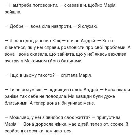
— Нам треба поговорити, — сказав він, щойно Марія
зайшла.
— Добре, — вона сіла навпроти. — Я слухаю.
— Я сьогодні дзвонив Юлі, — почав Андрій. — Хотів
дізнатися, як у неї справи, розповісти про свої проблеми. А
вона… вона сказала, що зайнята, що у неї якась важлива
зустріч з Максимом і його батьками.
— І що в цьому такого? — спитала Марія.
— Ти не розумієш! — підвищив голос Андрій. — Вона ніколи
раніше так себе не поводила. Ми завжди були дуже
близькими. А тепер вона ніби уникає мене.
— Можливо, у неї з’явилося своє життя? — припустила
Марія. — Вона доросла жінка, має дітей, тепер от, схоже, й
серйозні стосунки намічаються.