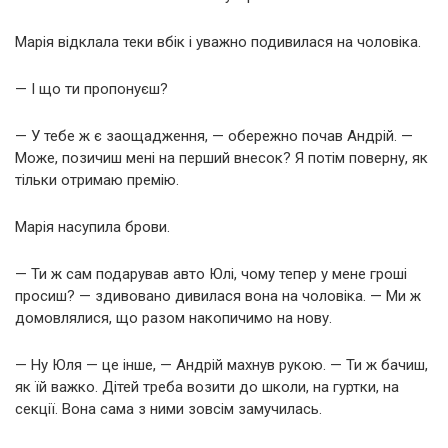
Марія відклала теки вбік і уважно подивилася на чоловіка.
— І що ти пропонуєш?
— У тебе ж є заощадження, — обережно почав Андрій. —
Може, позичиш мені на перший внесок? Я потім поверну, як
тільки отримаю премію.
Марія насупила брови.
— Ти ж сам подарував авто Юлі, чому тепер у мене гроші
просиш? — здивовано дивилася вона на чоловіка. — Ми ж
домовлялися, що разом накопичимо на нову.
— Ну Юля — це інше, — Андрій махнув рукою. — Ти ж бачиш,
як їй важко. Дітей треба возити до школи, на гуртки, на
секції. Вона сама з ними зовсім замучилась.