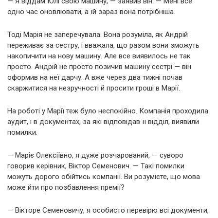
— Я віддам Юлі свою машину, — заявив він. — Мені все
одно час оновлювати, а їй зараз вона потрібніша.
Тоді Марія не заперечувала. Вона розуміла, як Андрій
переживає за сестру, і вважала, що разом вони зможуть
накопичити на нову машину. Але все виявилось не так
просто. Андрій не просто позичив машину сестрі — він
оформив на неї дарчу. А вже через два тижні почав
скаржитися на незручності й просити гроші в Марії.
На роботі у Марії теж було неспокійно. Компанія проходила
аудит, і в документах, за які відповідав її відділ, виявили
помилки.
— Маріє Олексіївно, я дуже розчарований, — суворо
говорив керівник, Віктор Семенович. — Такі помилки
можуть дорого обійтись компанії. Ви розумієте, що мова
може йти про позбавлення премії?
— Вікторе Семеновичу, я особисто перевірю всі документи,