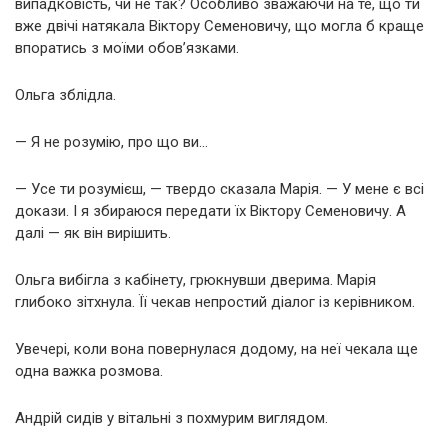
випадковість, чи не так? Особливо зважаючи на те, що ти
вже двічі натякала Віктору Семеновичу, що могла б краще
впоратись з моїми обов’язками.
Ольга зблідла.
— Я не розумію, про що ви…
— Усе ти розумієш, — твердо сказала Марія. — У мене є всі
докази. І я збираюся передати їх Віктору Семеновичу. А
далі — як він вирішить.
Ольга вибігла з кабінету, грюкнувши дверима. Марія
глибоко зітхнула. Її чекав непростий діалог із керівником.
Увечері, коли вона повернулася додому, на неї чекала ще
одна важка розмова.
Андрій сидів у вітальні з похмурим виглядом.