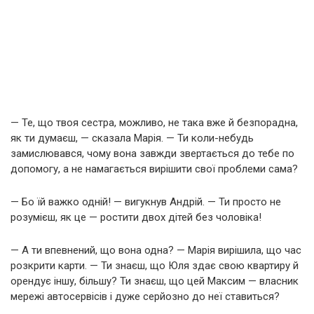
— Те, що твоя сестра, можливо, не така вже й безпорадна,
як ти думаєш, — сказала Марія. — Ти коли-небудь
замислювався, чому вона завжди звертається до тебе по
допомогу, а не намагається вирішити свої проблеми сама?
— Бо їй важко одній! — вигукнув Андрій. — Ти просто не
розумієш, як це — ростити двох дітей без чоловіка!
— А ти впевнений, що вона одна? — Марія вирішила, що час
розкрити карти. — Ти знаєш, що Юля здає свою квартиру й
орендує іншу, більшу? Ти знаєш, що цей Максим — власник
мережі автосервісів і дуже серйозно до неї ставиться?