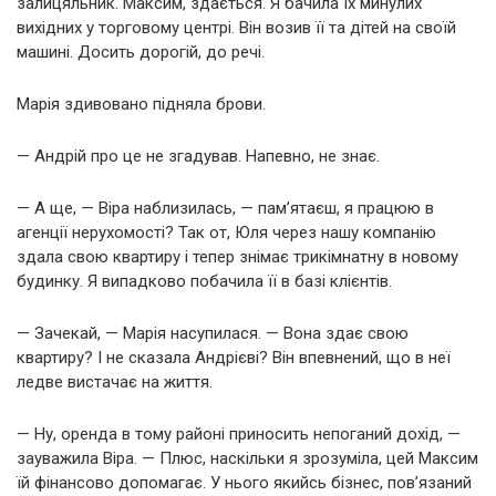
залицяльник. Максим, здається. Я бачила їх минулих
вихідних у торговому центрі. Він возив її та дітей на своїй
машині. Досить дорогій, до речі.
Марія здивовано підняла брови.
— Андрій про це не згадував. Напевно, не знає.
— А ще, — Віра наблизилась, — пам’ятаєш, я працюю в
агенції нерухомості? Так от, Юля через нашу компанію
здала свою квартиру і тепер знімає трикімнатну в новому
будинку. Я випадково побачила її в базі клієнтів.
— Зачекай, — Марія насупилася. — Вона здає свою
квартиру? І не сказала Андрієві? Він впевнений, що в неї
ледве вистачає на життя.
— Ну, оренда в тому районі приносить непоганий дохід, —
зауважила Віра. — Плюс, наскільки я зрозуміла, цей Максим
їй фінансово допомагає. У нього якийсь бізнес, пов’язаний