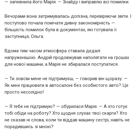
— запевнила його Марія. — Знайду і виправлю всі помилки.
Вечорами вона затримувалась допізна, перевіряючи звіти. І
поступово почала помічати дивну закономірність —
більшість помилок була в документах, які готувала її
заступниця, Ольга.
Вдома тим часом атмосфера ставала дедалі
напруженішою. Андрій продовжував наполягати на грошах
для нової машини, а Марія не збиралася поступатися.
— Ти зовсім мене не підтримуєш, — говорив він щоразу. —
Як мені працювати в автосалоні без особистого авто? Це
просто несолідно!
— Я тебе не підтримую? — обурилася Марія. — А хто готує
тобі обіди на роботу? Хто щодня слухає твої скарги? Хто
не сказав ні слова, коли ти віддав машину сестрі, навіть не
порадившись зі мною?