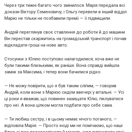
Через три тижні багато чого змінилося. Марія передала всі
докази Віктору Семеновичу, і Ольгу перевели в інший відділ.
Марію не тільки не позбавили премії — її підвищили.
Андрій переглянув своє ставлення до роботи й до машини.
Він перестав скаржитись на громадський транспорт і почав
відкладати гроші на нове авто.
Стосунки з Юлею поступово налагодилися, хоча вже не
були такими близькими, як раніше. Вона справді вийшла
заміж за Максима, і тепер вони бачилися рідко.
— Не можу повірити, що я був таким сліпим, — говорив
Андрій, коли вони з Марією сиділи ввечері у вітальні. — Усі
ці роки я вважав, що повинен захищати Юлю, піклуватися
про неї. А вона цілком могла подбати про себе сама.
— Ти любиш сестру, і в цьому немає нічого поганого, —
відповіла Марія. — Просто іноді ми не помічаємо, що наші
близькі вже подорослішали й можуть самі вирішувати свої