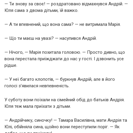
— Ти знову за своє! — роздратовано відмахнувся Андрій. —
Юля сама з двома дітьми, їй важко.
— А ти впевнений, що вона сама? — не витримала Марія.
— Що ти маєш на увазі? — насупився Андрій.
— Нічого, — Марія похитала головою. — Просто дивно, що
вона перестала приїжджати до нас у гості. І дзвонить усе
рідше.
— У неї багато клопотів, — буркнув Андрій, але в його
голосі з’явилася невпевненість.
У суботу вони поїхали на сімейний обід до батьків Андрія.
Юля теж мала приїхати з дітьми.
— Андрійчику, синочку! — Тамара Василівна, мати Андрія та
Юлі, обійняла сина, щойно вони переступили поріг. — Як