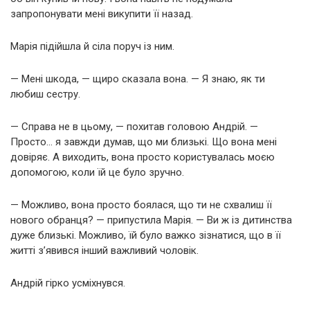
запропонувати мені викупити її назад.
Марія підійшла й сіла поруч із ним.
— Мені шкода, — щиро сказала вона. — Я знаю, як ти
любиш сестру.
— Справа не в цьому, — похитав головою Андрій. —
Просто… я завжди думав, що ми близькі. Що вона мені
довіряє. А виходить, вона просто користувалась моєю
допомогою, коли їй це було зручно.
— Можливо, вона просто боялася, що ти не схвалиш її
нового обранця? — припустила Марія. — Ви ж із дитинства
дуже близькі. Можливо, їй було важко зізнатися, що в її
житті з’явився інший важливий чоловік.
Андрій гірко усміхнувся.