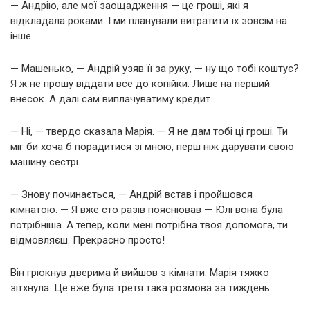
— Андрію, але мої заощадження — це гроші, які я
відкладала роками. І ми планували витратити їх зовсім на
інше.
— Машенько, — Андрій узяв її за руку, — ну що тобі коштує?
Я ж не прошу віддати все до копійки. Лише на перший
внесок. А далі сам виплачуватиму кредит.
— Ні, — твердо сказала Марія. — Я не дам тобі ці гроші. Ти
міг би хоча б порадитися зі мною, перш ніж дарувати свою
машину сестрі.
— Знову починається, — Андрій встав і пройшовся
кімнатою. — Я вже сто разів пояснював — Юлі вона була
потрібніша. А тепер, коли мені потрібна твоя допомога, ти
відмовляєш. Прекрасно просто!
Він грюкнув дверима й вийшов з кімнати. Марія тяжко
зітхнула. Це вже була третя така розмова за тиждень.