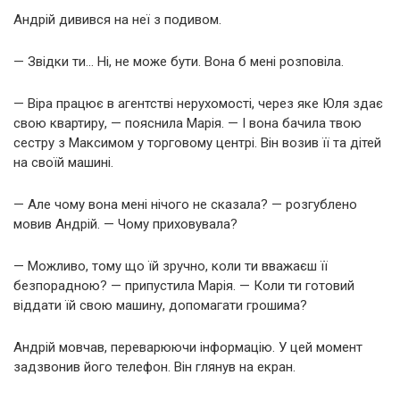
Андрій дивився на неї з подивом.
— Звідки ти… Ні, не може бути. Вона б мені розповіла.
— Віра працює в агентстві нерухомості, через яке Юля здає
свою квартиру, — пояснила Марія. — І вона бачила твою
сестру з Максимом у торговому центрі. Він возив її та дітей
на своїй машині.
— Але чому вона мені нічого не сказала? — розгублено
мовив Андрій. — Чому приховувала?
— Можливо, тому що їй зручно, коли ти вважаєш її
безпорадною? — припустила Марія. — Коли ти готовий
віддати їй свою машину, допомагати грошима?
Андрій мовчав, переварюючи інформацію. У цей момент
задзвонив його телефон. Він глянув на екран.