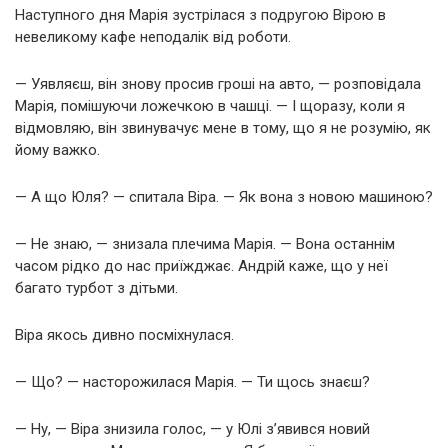
Наступного дня Марія зустрілася з подругою Вірою в
невеликому кафе неподалік від роботи.
— Уявляєш, він знову просив гроші на авто, — розповідала
Марія, помішуючи ложечкою в чашці. — І щоразу, коли я
відмовляю, він звинувачує мене в тому, що я не розумію, як
йому важко.
— А що Юля? — спитала Віра. — Як вона з новою машиною?
— Не знаю, — знизала плечима Марія. — Вона останнім
часом рідко до нас приїжджає. Андрій каже, що у неї
багато турбот з дітьми.
Віра якось дивно посміхнулася.
— Що? — насторожилася Марія. — Ти щось знаєш?
— Ну, — Віра знизила голос, — у Юлі з’явився новий