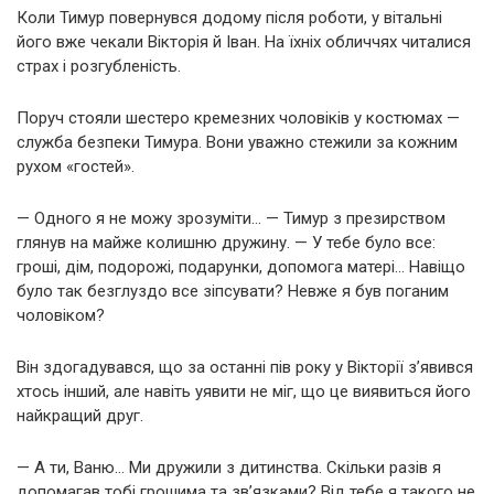
Коли Тимур повернувся додому після роботи, у вітальні
його вже чекали Вікторія й Іван. На їхніх обличчях читалися
страх і розгубленість.
Поруч стояли шестеро кремезних чоловіків у костюмах —
служба безпеки Тимура. Вони уважно стежили за кожним
рухом «гостей».
— Одного я не можу зрозуміти… — Тимур з презирством
глянув на майже колишню дружину. — У тебе було все:
гроші, дім, подорожі, подарунки, допомога матері… Навіщо
було так безглуздо все зіпсувати? Невже я був поганим
чоловіком?
Він здогадувався, що за останні пів року у Вікторії з’явився
хтось інший, але навіть уявити не міг, що це виявиться його
найкращий друг.
— А ти, Ваню… Ми дружили з дитинства. Скільки разів я
допомагав тобі грошима та зв’язками? Від тебе я такого не