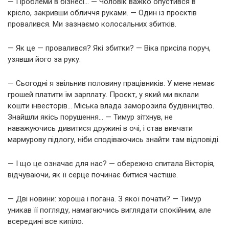
— Проблеми в бізнесі… — Чоловік важко опустився в
крісло, закривши обличчя руками. — Один із проєктів
провалився. Ми зазнаємо колосальних збитків.
— Як це — провалився? Які збитки? — Віка присіла поруч,
узявши його за руку.
— Сьогодні я звільнив половину працівників. У мене немає
грошей платити їм зарплату. Проєкт, у який ми вклали
кошти інвесторів… Міська влада заморозила будівництво.
Знайшли якісь порушення… — Тимур зітхнув, не
наважуючись дивитися дружині в очі, і став вивчати
мармурову підлогу, ніби сподіваючись знайти там відповіді.
— І що це означає для нас? — обережно спитала Вікторія,
відчуваючи, як її серце починає битися частіше.
— Дві новини: хороша і погана. З якої почати? — Тимур
уникав її погляду, намагаючись виглядати спокійним, але
всередині все кипіло.