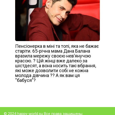
Пенсіонерка в міні та топі, яка не бажає
старіти. 65-річна мама Дана Балана
вразила мережу своєю нев’янучою
красою. ? Цій жінці вже далеко за
шістдесят, а вона носить такі вбрання,
які може дозволити собі не кожна
молода дівчина ?? А як вам ця
“бабуся”?
© 2024 happy-world.su Все права защищены.