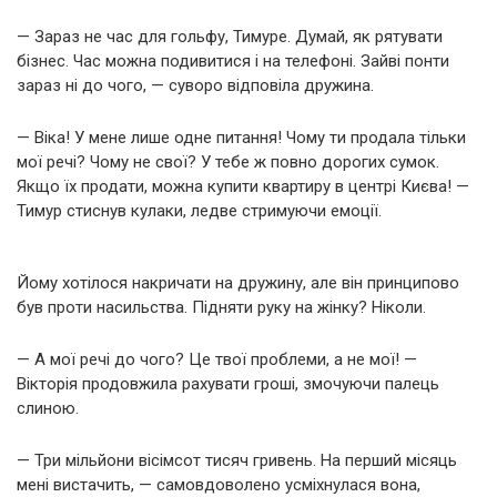
— Зараз не час для гольфу, Тимуре. Думай, як рятувати
бізнес. Час можна подивитися і на телефоні. Зайві понти
зараз ні до чого, — суворо відповіла дружина.
— Віка! У мене лише одне питання! Чому ти продала тільки
мої речі? Чому не свої? У тебе ж повно дорогих сумок.
Якщо їх продати, можна купити квартиру в центрі Києва! —
Тимур стиснув кулаки, ледве стримуючи емоції.
Йому хотілося накричати на дружину, але він принципово
був проти насильства. Підняти руку на жінку? Ніколи.
— А мої речі до чого? Це твої проблеми, а не мої! —
Вікторія продовжила рахувати гроші, змочуючи палець
слиною.
— Три мільйони вісімсот тисяч гривень. На перший місяць
мені вистачить, — самовдоволено усміхнулася вона,