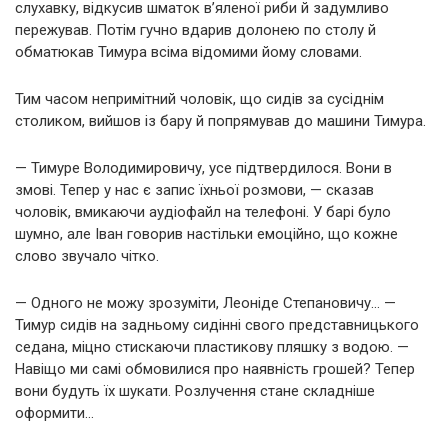
слухавку, відкусив шматок в’яленої риби й задумливо
пережував. Потім гучно вдарив долонею по столу й
обматюкав Тимура всіма відомими йому словами.
Тим часом непримітний чоловік, що сидів за сусіднім
столиком, вийшов із бару й попрямував до машини Тимура.
— Тимуре Володимировичу, усе підтвердилося. Вони в
змові. Тепер у нас є запис їхньої розмови, — сказав
чоловік, вмикаючи аудіофайл на телефоні. У барі було
шумно, але Іван говорив настільки емоційно, що кожне
слово звучало чітко.
— Одного не можу зрозуміти, Леоніде Степановичу… —
Тимур сидів на задньому сидінні свого представницького
седана, міцно стискаючи пластикову пляшку з водою. —
Навіщо ми самі обмовилися про наявність грошей? Тепер
вони будуть їх шукати. Розлучення стане складніше
оформити…