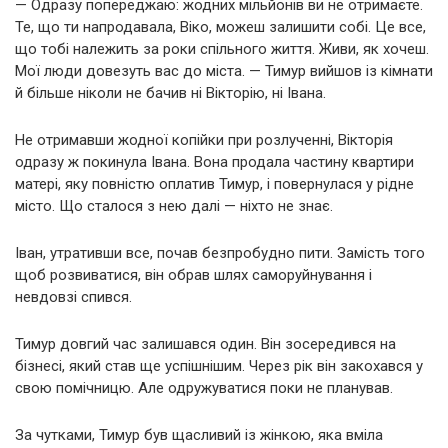
— Одразу попереджаю: жодних мільйонів ви не отримаєте.
Те, що ти напродавала, Віко, можеш залишити собі. Це все,
що тобі належить за роки спільного життя. Живи, як хочеш.
Мої люди довезуть вас до міста. — Тимур вийшов із кімнати
й більше ніколи не бачив ні Вікторію, ні Івана.
Не отримавши жодної копійки при розлученні, Вікторія
одразу ж покинула Івана. Вона продала частину квартири
матері, яку повністю оплатив Тимур, і повернулася у рідне
місто. Що сталося з нею далі — ніхто не знає.
Іван, утративши все, почав безпробудно пити. Замість того
щоб розвиватися, він обрав шлях саморуйнування і
невдовзі спився.
Тимур довгий час залишався один. Він зосередився на
бізнесі, який став ще успішнішим. Через рік він закохався у
свою помічницю. Але одружуватися поки не планував.
За чутками, Тимур був щасливий із жінкою, яка вміла