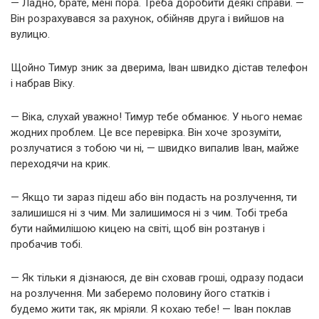
— Ладно, брате, мені пора. Треба доробити деякі справи. —
Він розрахувався за рахунок, обійняв друга і вийшов на
вулицю.
Щойно Тимур зник за дверима, Іван швидко дістав телефон
і набрав Віку.
— Віка, слухай уважно! Тимур тебе обманює. У нього немає
жодних проблем. Це все перевірка. Він хоче зрозуміти,
розлучатися з тобою чи ні, — швидко випалив Іван, майже
переходячи на крик.
— Якщо ти зараз підеш або він подасть на розлучення, ти
залишишся ні з чим. Ми залишимося ні з чим. Тобі треба
бути наймилішою кицею на світі, щоб він розтанув і
пробачив тобі.
— Як тільки я дізнаюся, де він сховав гроші, одразу подаси
на розлучення. Ми заберемо половину його статків і
будемо жити так, як мріяли. Я кохаю тебе! — Іван поклав