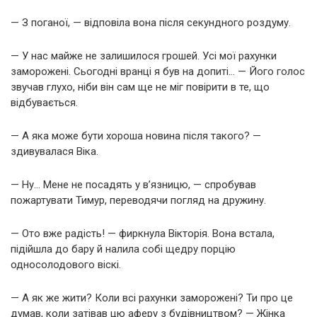
— З поганої, — відповіла вона після секундного роздуму.
— У нас майже не залишилося грошей. Усі мої рахунки
заморожені. Сьогодні вранці я був на допиті… — Його голос
звучав глухо, ніби він сам ще не міг повірити в те, що
відбувається.
— А яка може бути хороша новина після такого? —
здивувалася Віка.
— Ну… Мене не посадять у в’язницю, — спробував
пожартувати Тимур, переводячи погляд на дружину.
— Ото вже радість! — фиркнула Вікторія. Вона встала,
підійшла до бару й налила собі щедру порцію
односолодового віскі.
— А як же жити? Коли всі рахунки заморожені? Ти про це
думав, коли затівав цю аферу з будівництвом? — Жінка