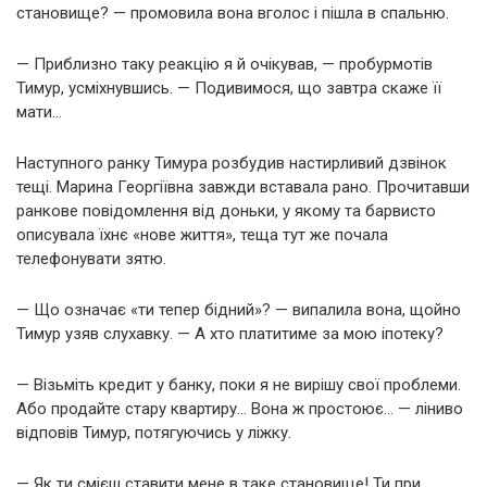
становище? — промовила вона вголос і пішла в спальню.
— Приблизно таку реакцію я й очікував, — пробурмотів
Тимур, усміхнувшись. — Подивимося, що завтра скаже її
мати…
Наступного ранку Тимура розбудив настирливий дзвінок
тещі. Марина Георгіївна завжди вставала рано. Прочитавши
ранкове повідомлення від доньки, у якому та барвисто
описувала їхнє «нове життя», теща тут же почала
телефонувати зятю.
— Що означає «ти тепер бідний»? — випалила вона, щойно
Тимур узяв слухавку. — А хто платитиме за мою іпотеку?
— Візьміть кредит у банку, поки я не вирішу свої проблеми.
Або продайте стару квартиру… Вона ж простоює… — ліниво
відповів Тимур, потягуючись у ліжку.
— Як ти смієш ставити мене в таке становище! Ти при