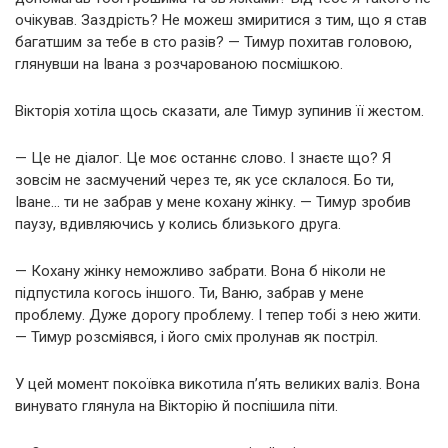
очікував. Заздрість? Не можеш змиритися з тим, що я став
багатшим за тебе в сто разів? — Тимур похитав головою,
глянувши на Івана з розчарованою посмішкою.
Вікторія хотіла щось сказати, але Тимур зупинив її жестом.
— Це не діалог. Це моє останнє слово. І знаєте що? Я
зовсім не засмучений через те, як усе склалося. Бо ти,
Іване… ти не забрав у мене кохану жінку. — Тимур зробив
паузу, вдивляючись у колись близького друга.
— Кохану жінку неможливо забрати. Вона б ніколи не
підпустила когось іншого. Ти, Ваню, забрав у мене
проблему. Дуже дорогу проблему. І тепер тобі з нею жити.
— Тимур розсміявся, і його сміх пролунав як постріл.
У цей момент покоївка викотила п’ять великих валіз. Вона
винувато глянула на Вікторію й поспішила піти.