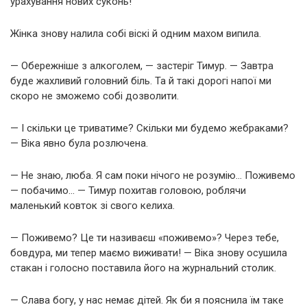
урахування нових суконь!
Жінка знову налила собі віскі й одним махом випила.
— Обережніше з алкоголем, — застеріг Тимур. — Завтра
буде жахливий головний біль. Та й такі дорогі напої ми
скоро не зможемо собі дозволити.
— І скільки це триватиме? Скільки ми будемо жебраками?
— Віка явно була розлючена.
— Не знаю, люба. Я сам поки нічого не розумію… Поживемо
— побачимо… — Тимур похитав головою, роблячи
маленький ковток зі свого келиха.
— Поживемо? Це ти називаєш «поживемо»? Через тебе,
бовдура, ми тепер маємо виживати! — Віка знову осушила
стакан і голосно поставила його на журнальний столик.
— Слава богу, у нас немає дітей. Як би я пояснила їм таке