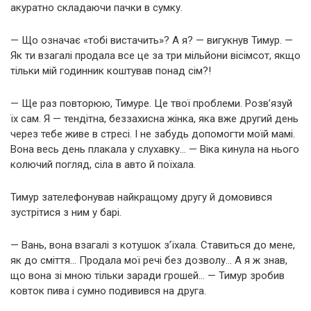
акуратно складаючи пачки в сумку.
— Що означає «тобі вистачить»? А я? — вигукнув Тимур. —
Як ти взагалі продала все це за три мільйони вісімсот, якщо
тільки мій годинник коштував понад сім?!
— Ще раз повторюю, Тимуре. Це твої проблеми. Розв’язуй
їх сам. Я — тендітна, беззахисна жінка, яка вже другий день
через тебе живе в стресі. І не забудь допомогти моїй мамі.
Вона весь день плакала у слухавку… — Віка кинула на нього
колючий погляд, сіла в авто й поїхала.
Тимур зателефонував найкращому другу й домовився
зустрітися з ним у барі.
— Вань, вона взагалі з котушок з’їхала. Ставиться до мене,
як до сміття… Продала мої речі без дозволу… А я ж знав,
що вона зі мною тільки заради грошей… — Тимур зробив
ковток пива і сумно подивився на друга.