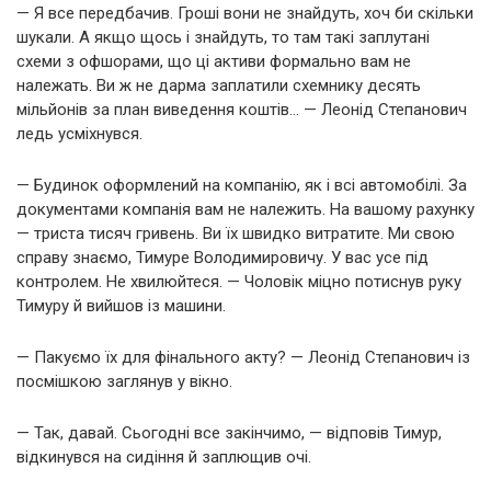
— Я все передбачив. Гроші вони не знайдуть, хоч би скільки
шукали. А якщо щось і знайдуть, то там такі заплутані
схеми з офшорами, що ці активи формально вам не
належать. Ви ж не дарма заплатили схемнику десять
мільйонів за план виведення коштів… — Леонід Степанович
ледь усміхнувся.
— Будинок оформлений на компанію, як і всі автомобілі. За
документами компанія вам не належить. На вашому рахунку
— триста тисяч гривень. Ви їх швидко витратите. Ми свою
справу знаємо, Тимуре Володимировичу. У вас усе під
контролем. Не хвилюйтеся. — Чоловік міцно потиснув руку
Тимуру й вийшов із машини.
— Пакуємо їх для фінального акту? — Леонід Степанович із
посмішкою заглянув у вікно.
— Так, давай. Сьогодні все закінчимо, — відповів Тимур,
відкинувся на сидіння й заплющив очі.