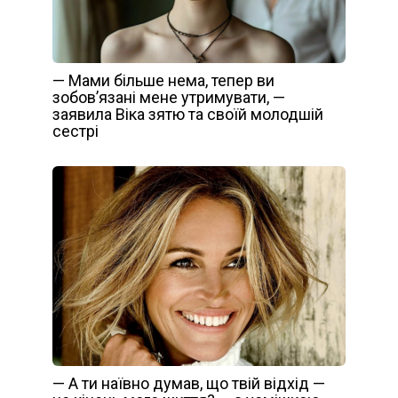
— Мами більше нема, тепер ви
зобов’язані мене утримувати, —
заявила Віка зятю та своїй молодшій
сестрі
— А ти наївно думав, що твій відхід —