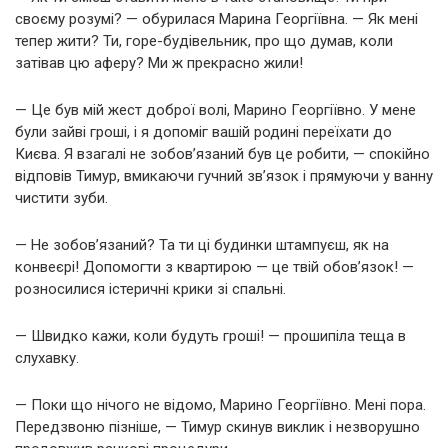
своєму розумі? — обурилася Марина Георгіївна. — Як мені
тепер жити? Ти, горе-будівельник, про що думав, коли
затівав цю аферу? Ми ж прекрасно жили!
— Це був мій жест доброї волі, Марино Георгіївно. У мене
були зайві гроші, і я допоміг вашій родині переїхати до
Києва. Я взагалі не зобов’язаний був це робити, — спокійно
відповів Тимур, вмикаючи гучний зв’язок і прямуючи у ванну
чистити зуби.
— Не зобов’язаний? Та ти ці будинки штампуєш, як на
конвеєрі! Допомогти з квартирою — це твій обов’язок! —
розносилися істеричні крики зі спальні.
— Швидко кажи, коли будуть гроші! — прошипіла теща в
слухавку.
— Поки що нічого не відомо, Марино Георгіївно. Мені пора.
Передзвоню пізніше, — Тимур скинув виклик і незворушно