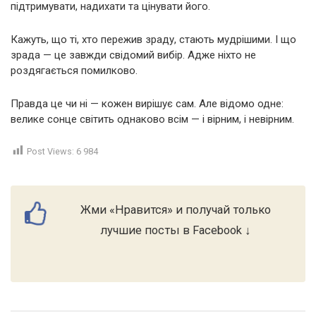
підтримувати, надихати та цінувати його.
Кажуть, що ті, хто пережив зраду, стають мудрішими. І що
зрада — це завжди свідомий вибір. Адже ніхто не
роздягається помилково.
Правда це чи ні — кожен вирішує сам. Але відомо одне:
велике сонце світить однаково всім — і вірним, і невірним.
Post Views:
6 984
Жми «Нравится» и получай только
лучшие посты в Facebook ↓