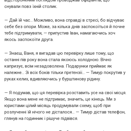
снували повз їхній столик.
— Дай їй час… Можливо, вона справді в стресі, бо відчуває
себе без опори. Може, за кілька днів заспокоїться й почне
тебе підтримувати, — припустив Іван, намагаючись хоч
якось заспокоїти друга.
— Знаєш, Ваня, я вигадав цю перевірку лише тому, що
останні пів року вона стала якоюсь холодною. Вічно
капризує, всім незадоволена. Подарунки приймає як
належне… Зі всіх боків тільки претензії… — Тимур покрутив у
руках келих, вдивляючись у бурштинову рідину.
— Я подумав, що ця перевірка розставить усе на свої місця.
Якщо вона мене не підтримає, значить, це кінець. Ми з
юристами цілий місяць продумували схему, щоб при
розлученні їй нічого не дісталося… — Тимур дістав телефон,
глянув на годинник і рішуче підвівся.