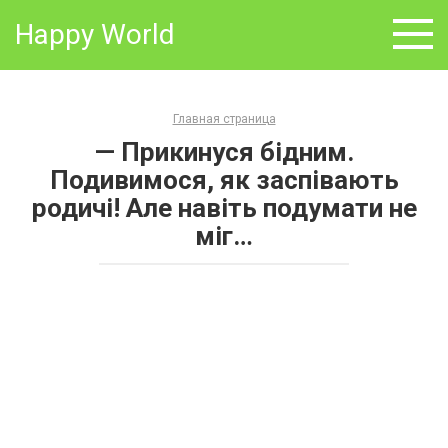
Skip
Happy World
to
content
Главная страница
— Прикинуся бідним.
Подивимося, як заспівають
родичі! Але навіть подумати не
міг…