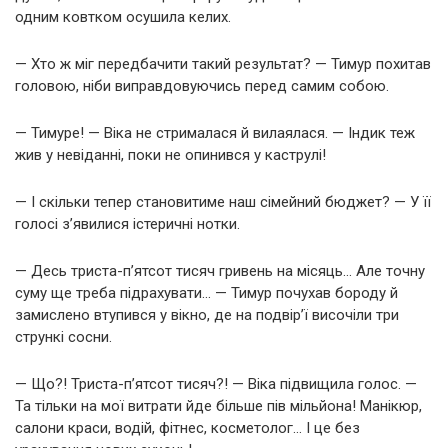
одним ковтком осушила келих.
— Хто ж міг передбачити такий результат? — Тимур похитав
головою, ніби виправдовуючись перед самим собою.
— Тимуре! — Віка не стрималася й вилаялася. — Індик теж
жив у невіданні, поки не опинився у каструлі!
— І скільки тепер становитиме наш сімейний бюджет? — У її
голосі з’явилися істеричні нотки.
— Десь триста-п’ятсот тисяч гривень на місяць… Але точну
суму ще треба підрахувати… — Тимур почухав бороду й
замислено втупився у вікно, де на подвір’ї височіли три
стрункі сосни.
— Що?! Триста-п’ятсот тисяч?! — Віка підвищила голос. —
Та тільки на мої витрати йде більше пів мільйона! Манікюр,
салони краси, водій, фітнес, косметолог… І це без