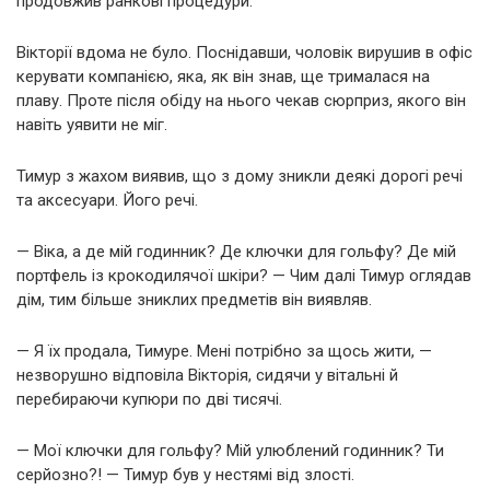
продовжив ранкові процедури.
Вікторії вдома не було. Поснідавши, чоловік вирушив в офіс
керувати компанією, яка, як він знав, ще трималася на
плаву. Проте після обіду на нього чекав сюрприз, якого він
навіть уявити не міг.
Тимур з жахом виявив, що з дому зникли деякі дорогі речі
та аксесуари. Його речі.
— Віка, а де мій годинник? Де ключки для гольфу? Де мій
портфель із крокодилячої шкіри? — Чим далі Тимур оглядав
дім, тим більше зниклих предметів він виявляв.
— Я їх продала, Тимуре. Мені потрібно за щось жити, —
незворушно відповіла Вікторія, сидячи у вітальні й
перебираючи купюри по дві тисячі.
— Мої ключки для гольфу? Мій улюблений годинник? Ти
серйозно?! — Тимур був у нестямі від злості.