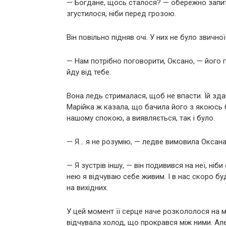
— Богдане, щось сталося? — обережно запита
згустилося, ніби перед грозою.
Він повільно підняв очі. У них не було звич
— Нам потрібно поговорити, Оксано, — його г
йду від тебе.
Вона ледь стрималася, щоб не впасти. Їй зда
Марійка ж казала, що бачила його з якоюсь 
нашому спокою, а виявляється, так і було.
— Я… я не розумію, — ледве вимовила Оксана
— Я зустрів іншу, — він подивився на неї, ні
нею я відчуваю себе живим. І в нас скоро бу
на вихідних.
У цей момент її серце наче розкололося на мі
відчувала холод, що прокрався між ними. Ал