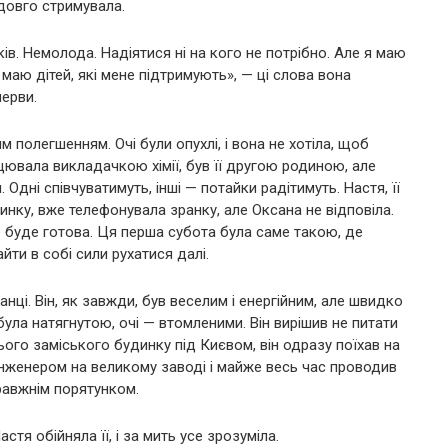
 довго стримувала.
ів. Немолода. Надіятися ні на кого не потрібно. Але я маю
аю дітей, які мене підтримують», — ці слова вона
нерви.
м полегшенням. Очі були опухлі, і вона не хотіла, щоб
ацювала викладачкою хімії, був її другою родиною, але
дні співчуватимуть, інші — потайки радітимуть. Настя, її
нку, вже телефонувала зранку, але Оксана не відповіла.
е буде готова. Ця перша субота була саме такою, де
йти в собі сили рухатися далі.
анці. Він, як завжди, був веселим і енергійним, але швидко
була натягнутою, очі — втомленими. Він вирішив не питати
ього заміського будинку під Києвом, він одразу поїхав на
нженером на великому заводі і майже весь час проводив
правжнім порятунком.
стя обійняла її, і за мить усе зрозуміла.