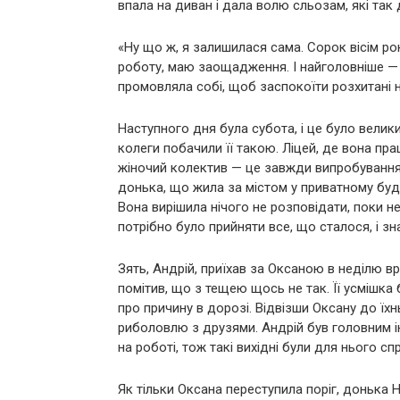
впала на диван і дала волю сльозам, які так
«Ну що ж, я залишилася сама. Сорок вісім рок
роботу, маю заощадження. І найголовніше — м
промовляла собі, щоб заспокоїти розхитані 
Наступного дня була субота, і це було велики
колеги побачили її такою. Ліцей, де вона пр
жіночий колектив — це завжди випробування. О
донька, що жила за містом у приватному буди
Вона вирішила нічого не розповідати, поки н
потрібно було прийняти все, що сталося, і зна
Зять, Андрій, приїхав за Оксаною в неділю вр
помітив, що з тещею щось не так. Її усмішка 
про причину в дорозі. Відвізши Оксану до їхн
риболовлю з друзями. Андрій був головним і
на роботі, тож такі вихідні були для нього с
Як тільки Оксана переступила поріг, донька На