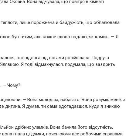
ла Оксана. Вона відчувала, що повітря в кімнаті
ної теплоти, лише порожнеча й байдужість, що обпалювала.
олос був тихим, але кожне слово падало, як камінь. — Я
валося, що підлога під ногами розійшлася. Подруга
білявкою. Я тоді відмахнулася, подумала, що заздрить
. — Чому?
би оцінюючи. — Вона молодша, набагато. Вона розуміє мене, з
де дитина. Я думав, ти сама здогадаєшся, куди я зникаю
льйон дрібних уламків. Вона бачила його відсутність,
е вона гнала ці думки, пояснюючи все робочими справами