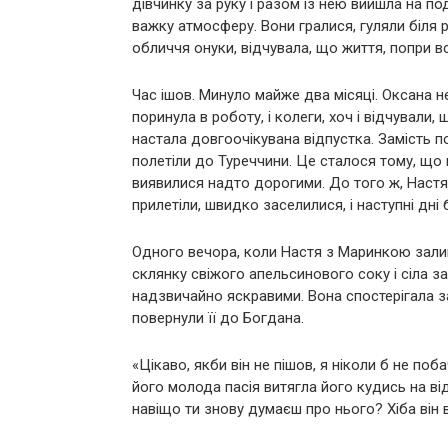
дівчинку за руку і разом із нею вийшла на под
важку атмосферу. Вони гралися, гуляли біля 
обличчя онуки, відчувала, що життя, попри в
Час ішов. Минуло майже два місяці. Оксана н
поринула в роботу, і колеги, хоч і відчували
настала довгоочікувана відпустка. Замість по
полетіли до Туреччини. Це сталося тому, що 
виявилися надто дорогими. До того ж, Наст
прилетіли, швидко заселилися, і наступні дні
Одного вечора, коли Настя з Маринкою залиш
склянку свіжого апельсинового соку і сіла за
надзвичайно яскравими. Вона спостерігала з
повернули її до Богдана.
«Цікаво, якби він не пішов, я ніколи б не по
його молода пасія витягла його кудись на в
навіщо ти знову думаєш про нього? Хіба він 