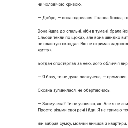
чи чоловічою кризою.
— Добре, — вона підвелася. Голова боліла, ні
Вона йшла до спальні, ніби в тумані, брала й
Сльози текли по щоках, але вона швидко вити
не влаштую скандал. Він не отримає задоволе
життя».
Богдан спостерігав за нею, його обличчя ви
— Я бачу, ти не дуже засмучена, — промовив в
Оксана зупинилася, не обертаючись.
— Засмучена? Ти не уявляєш, як. Але я не зви
Просто візьми свої речі і йди. Я не тримаю те
Він забрав сумку, мовчки вийшов з квартири, 