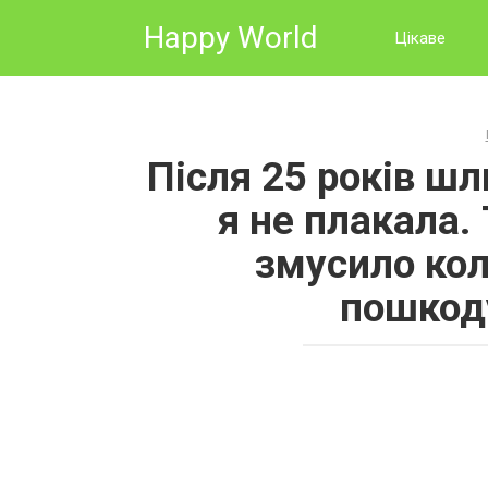
Skip
Happy World
to
Цікаве
content
Після 25 років ш
я не плакала. 
змусило ко
пошкод