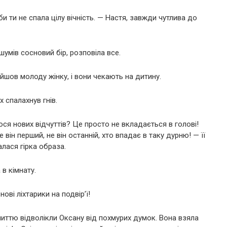
и ти не спала цілу вічність. — Настя, завжди чутлива до
 шумів сосновий бір, розповіла все.
айшов молоду жінку, і вони чекають на дитину.
х спалахнув гнів.
лося нових відчуттів? Це просто не вкладається в голові!
він перший, не він останній, хто впадає в таку дурню! — її
алася гірка образа.
в кімнату.
ові ліхтарики на подвір’ї!
миттю відволікли Оксану від похмурих думок. Вона взяла