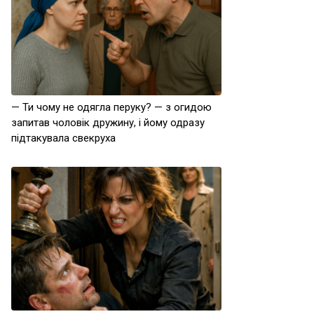
— Ти чому не одягла перуку? — з огидою
запитав чоловік дружину, і йому одразу
підтакувала свекруха