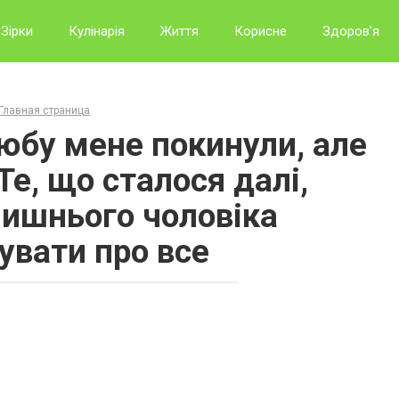
Зірки
Кулінарія
Життя
Корисне
Здоров’я
Главная страница
любу мене покинули, але
Те, що сталося далі,
лишнього чоловіка
увати про все