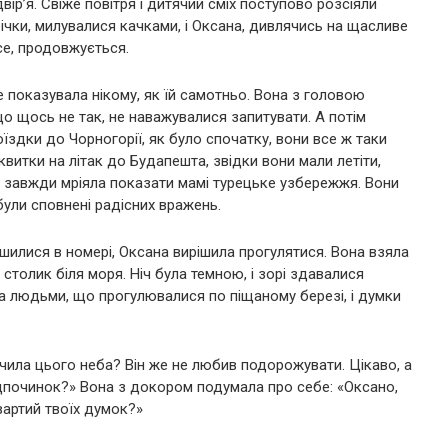
вір’я. Свіже повітря і дитячий сміх поступово розсіяли
річки, милувалися качками, і Оксана, дивлячись на щасливе
се, продовжується.
е показувала нікому, як їй самотньо. Вона з головою
, що щось не так, не наважувалися запитувати. А потім
їздки до Чорногорії, як було спочатку, вони все ж таки
квитки на літак до Будапешта, звідки вони мали летіти,
я завжди мріяла показати мамі турецьке узбережжя. Вони
 були сповнені радісних вражень.
илися в номері, Оксана вирішила прогулятися. Вона взяла
 столик біля моря. Ніч була темною, і зорі здавалися
а людьми, що прогулювалися по піщаному березі, і думки
бачила цього неба? Він же не любив подорожувати. Цікаво, а
ідпочинок?» Вона з докором подумала про себе: «Оксано,
вартий твоїх думок?»