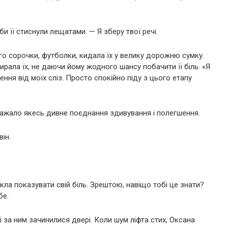
би її стиснули лещатами. — Я зберу твої речі.
ого сорочки, футболки, кидала їх у велику дорожню сумку.
рала їх, не даючи йому жодного шансу побачити її біль. «Я
ння від моїх сліз. Просто спокійно піду з цього етапу
ражало якесь дивне поєднання здивування і полегшення.
ін.
кла показувати свій біль. Зрештою, навіщо тобі це знати?
бе.
і за ним зачинилися двері. Коли шум ліфта стих, Оксана