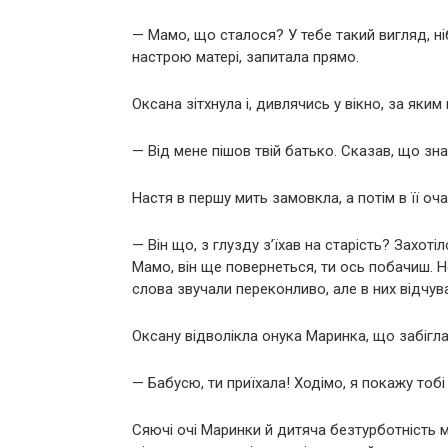
— Мамо, що сталося? У тебе такий вигляд, ніб
настрою матері, запитала прямо.
Оксана зітхнула і, дивлячись у вікно, за яким
— Від мене пішов твій батько. Сказав, що зн
Настя в першу мить замовкла, а потім в її оча
— Він що, з глузду з’їхав на старість? Захоті
Мамо, він ще повернеться, ти ось побачиш. Не 
слова звучали переконливо, але в них відчув
Оксану відволікла онука Маринка, що забігла 
— Бабусю, ти приїхала! Ходімо, я покажу тобі н
Сяючі очі Маринки й дитяча безтурботність 