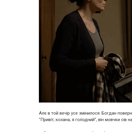
Але в той вечір усе змінилося. Богдан поверн
“Привіт, кохана, я голодний”, він мовчки сів н