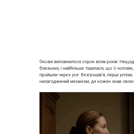
Оксані виповнилося сорок вісім років. Нещо
близьких, і найбільше тішилася, що її чолові
пройшли через усе: безгрошів’я, перші успіхи
налагоджений механізм, де кожен знав свою 