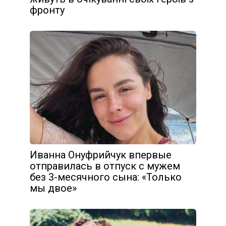
фpoнтy
Иванна Онуфрийчук впервые
отправилась в отпуск с мужем
без 3-месячного сына: «Только
мы двое»