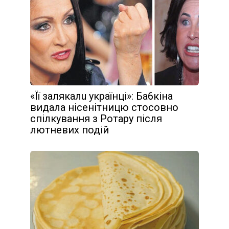
«Її зaлякaлu yкpaїнці»: Бa6кінa
видала нісенітницю стосовно
спілкування з Poтapy після
лютневих подій