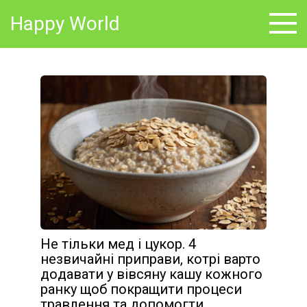
Skip
Happy World
to
content
Не тільки мед і цукop. 4
незвичайні приправи, котрі варто
дoдaвaти у вівсяну кашу кожного
ранку щоб покращити процеси
тpaвлeння та допомогти