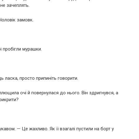
не зачеплять.
Чоловік замовк.
рі пробігли мурашки.
ь ласка, просто припиніть говорити.
зплющила очі й повернулася до нього. Він здригнувся, а
рикрити?
кавом. — Це жахливо. Як її взагалі пустили на борт у