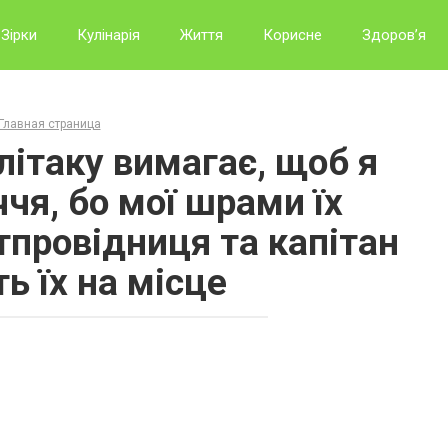
Зірки
Кулінарія
Життя
Корисне
Здоров’я
Главная страница
літаку вимагає, щоб я
чя, бо мої шрами їх
тпровідниця та капітан
ь їх на місце