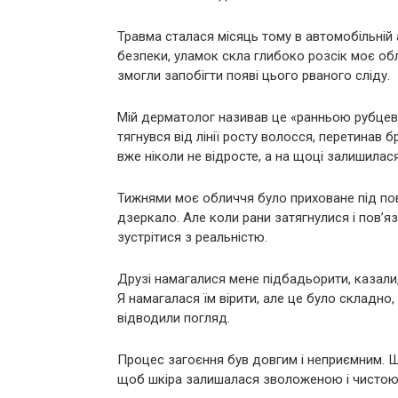
Травма сталася місяць тому в автомобільній 
безпеки, уламок скла глибоко розсік моє обл
змогли запобігти появі цього рваного сліду.
Мій дерматолог називав це «ранньою рубце
тягнувся від лінії росту волосся, перетинав б
вже ніколи не відросте, а на щоці залишилас
Тижнями моє обличчя було приховане під пов
дзеркало. Але коли рани затягнулися і пов’
зустрітися з реальністю.
Друзі намагалися мене підбадьорити, казали,
Я намагалася їм вірити, але це було складн
відводили погляд.
Процес загоєння був довгим і неприємним. 
щоб шкіра залишалася зволоженою і чистою