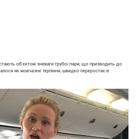
и стають об’єктом зневаги грубої пари, що призводить до
налося як мовчазне терпіння, швидко переростає в