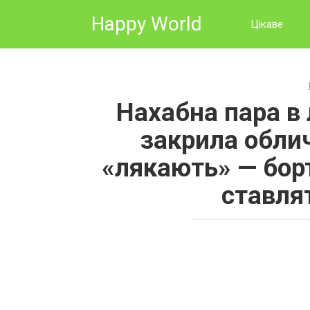
Skip
Happy World
to
Цікаве
content
Нахабна пара в 
закрила облич
«лякають» — бор
ставлят