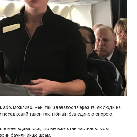
 або, можливо, мені так здавалося через те, як люди на
и посадковий талон так, ніби він був єдиною опорою.
ле мені здавалося, що він вже став частиною моєї
 вони бачили лише шрам.