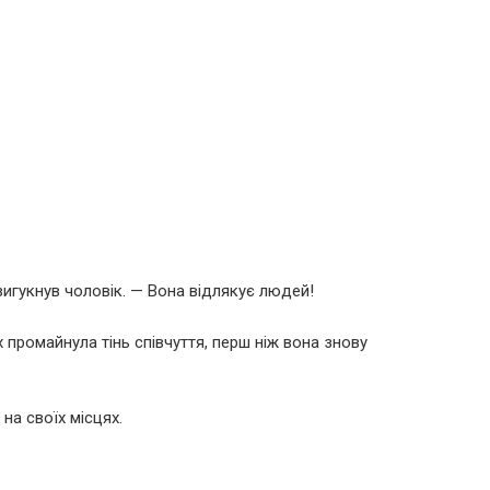
вигукнув чоловік. — Вона відлякує людей!
 промайнула тінь співчуття, перш ніж вона знову
на своїх місцях.