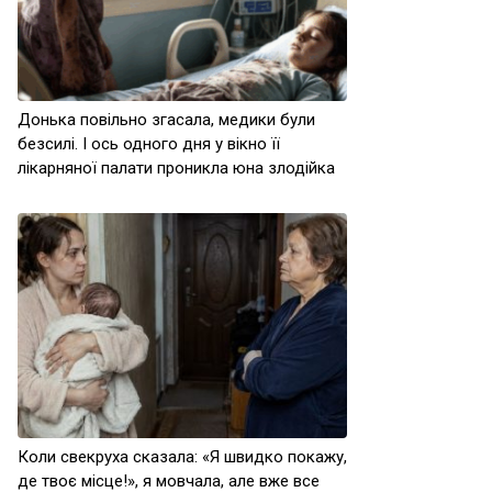
Донька повільно згасала, медики були
безсилі. І ось одного дня у вікно її
лікарняної палати проникла юна злодійка
Коли свекруха сказала: «Я швидко покажу,
де твоє місце!», я мовчала, але вже все