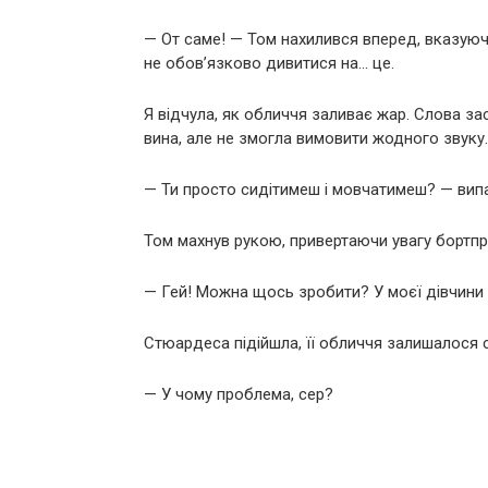
— От саме! — Том нахилився вперед, вказую
не обов’язково дивитися на… це.
Я відчула, як обличчя заливає жар. Слова зас
вина, але не змогла вимовити жодного звуку.
— Ти просто сидітимеш і мовчатимеш? — випа
Том махнув рукою, привертаючи увагу бортпр
— Гей! Можна щось зробити? У моєї дівчини 
Стюардеса підійшла, її обличчя залишалося с
— У чому проблема, сер?