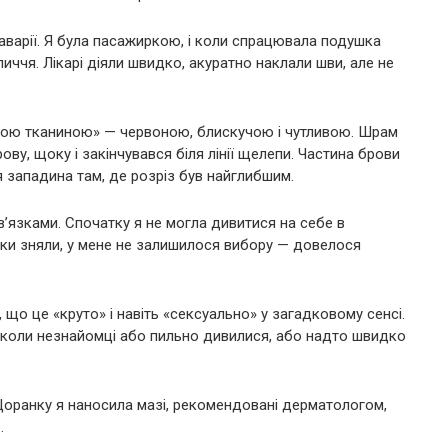
аварії. Я була пасажиркою, і коли спрацювала подушка
иччя. Лікарі діяли швидко, акуратно наклали шви, але не
вою тканиною» — червоною, блискучою і чутливою. Шрам
рову, щоку і закінчувався біля лінії щелепи. Частина брови
я западина там, де розріз був найглибшим.
’язками. Спочатку я не могла дивитися на себе в
язки зняли, у мене не залишилося вибору — довелося
 що це «круто» і навіть «сексуально» у загадковому сенсі.
о, коли незнайомці або пильно дивилися, або надто швидко
Щоранку я наносила мазі, рекомендовані дерматологом,
.