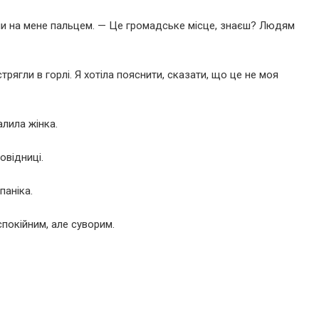
чи на мене пальцем. — Це громадське місце, знаєш? Людям
трягли в горлі. Я хотіла пояснити, сказати, що це не моя
лила жінка.
овідниці.
паніка.
покійним, але суворим.