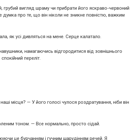
й, грубий вигляд шраму чи прибрати його яскраво-червоний
ле думка про те, що він ніколи не зникне повністю, важким
вала, як усі дивляться на мене. Серце калатало.
ла навушники, намагаючись відгородитися від зовнішнього
 спокійний переліт.
наші місця? — У його голосі чулося роздратування, ніби він
оленим тоном. — Все нормально, просто сідай.
уючи це бурчанням і гучним шарудінням речей. Я