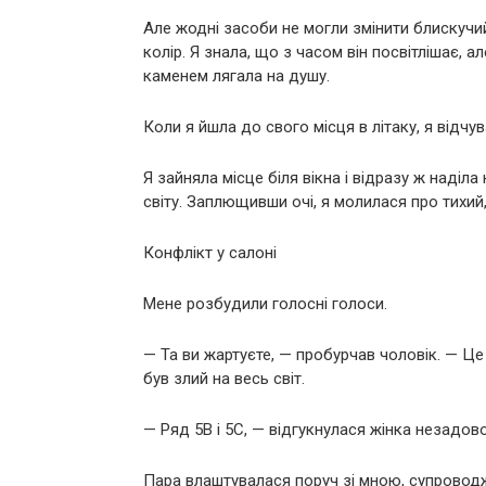
Але жодні засоби не могли змінити блискучи
колір. Я знала, що з часом він посвітлішає, а
каменем лягала на душу.
Коли я йшла до свого місця в літаку, я відчу
Я зайняла місце біля вікна і відразу ж наді
світу. Заплющивши очі, я молилася про тихий,
Конфлікт у салоні
Мене розбудили голосні голоси.
— Та ви жартуєте, — пробурчав чоловік. — Це 
був злий на весь світ.
— Ряд 5B і 5C, — відгукнулася жінка незадов
Пара влаштувалася поруч зі мною, супроводж