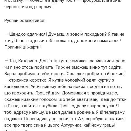
й білизну. — Хочеш, я віддячу тобі? — пробурмотіла вона,
червоніючи від сорому.
Руслан розлютився:
— Швидко одягнися! Думаєш, я зовсім покидьок? Я так не
хочу! Я по-людськи тебе пожалів, допомогти намагаюся!
Припини ці жарти!
— Так, Катерино. Довго ти тут не зможеш залишатися, рано
чи пізно хтось побачить. Ти ж не зможеш вічно тут сидіти.
Зараз зробимо з тебе хлопця. Ось електробритва й ножиці
— стрижися коротко. Я купив чоловічий одяг, куртку з
капюшоном. Уночі вивезу тебе на вокзал, сядеш на потяг,
що проходить. Грошей дам. Домовишся з провідницею,
скажеш низьким голосом, що тебе звати Іван, їдеш до тітки
в Рівне, а квиток загубила. Гроші одразу запропонуєш. Я
тобі адресу напишу, це моя далека родичка. Я їй телеграму
надішлю. Пересидиш у неї поки що. А я спробую дізнатися
все про твого сина й цього Артурчика, хай йому грець!