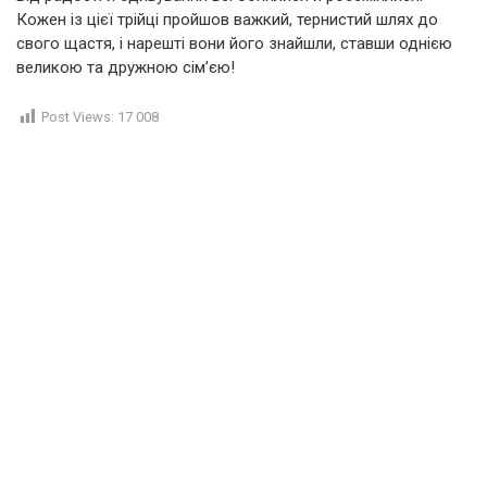
Кожен із цієї трійці пройшов важкий, тернистий шлях до
свого щастя, і нарешті вони його знайшли, ставши однією
великою та дружною сім’єю!
Post Views:
17 008