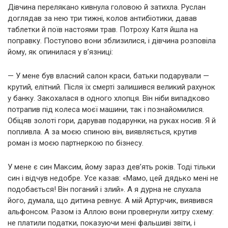
Дівчина перелякано кивнула головою й затихла. Руслан
доглядав за нею три тижні, колов антибіотики, давав
таблетки й поїв настоями трав. Потроху Катя йшла на
поправку. Поступово вони зблизилися, і дівчина розповіла
йому, як опинилася у в’язниці:
— У мене був власний салон краси, батьки подарували —
крутий, елітний. Після їх смерті залишився великий рахунок
у банку. Закохалася в одного хлопця. Він ніби випадково
потрапив під колеса моєї машини, так і познайомилися.
Обіцяв золоті гори, дарував подарунки, на руках носив. Я й
попливла. А за моєю спиною він, виявляється, крутив
роман із моєю партнеркою по бізнесу.
У мене є син Максим, йому зараз дев’ять років. Тоді тільки
син і відчув недобре. Усе казав: «Мамо, цей дядько мені не
подобається! Він поганий і злий». А я дурна не слухала
його, думала, що дитина ревнує. А мій Артурчик, виявився
альфонсом. Разом із Аллою вони провернули хитру схему:
не платили податки, показуючи мені фальшиві звіти, і