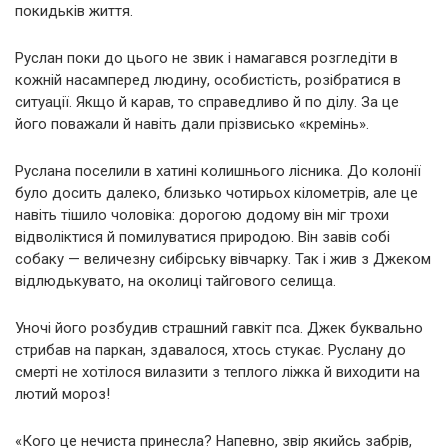
покидьків життя.
Руслан поки до цього не звик і намагався розгледіти в
кожній насамперед людину, особистість, розібратися в
ситуації. Якщо й карав, то справедливо й по ділу. За це
його поважали й навіть дали прізвисько «кремінь».
Руслана поселили в хатині колишнього лісника. До колонії
було досить далеко, близько чотирьох кілометрів, але це
навіть тішило чоловіка: дорогою додому він міг трохи
відволіктися й помилуватися природою. Він завів собі
собаку — величезну сибірську вівчарку. Так і жив з Джеком
відлюдькувато, на околиці тайгового селища.
Уночі його розбудив страшний гавкіт пса. Джек буквально
стрибав на паркан, здавалося, хтось стукає. Руслану до
смерті не хотілося вилазити з теплого ліжка й виходити на
лютий мороз!
«Кого це нечиста принесла? Напевно, звір якийсь забрів,