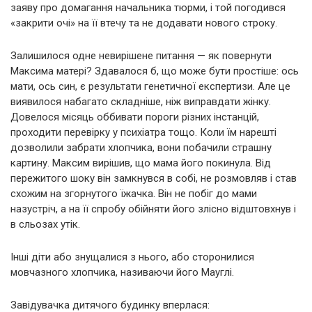
заяву про домагання начальника тюрми, і той погодився
«закрити очі» на її втечу та не додавати нового строку.
Залишилося одне невирішене питання — як повернути
Максима матері? Здавалося б, що може бути простіше: ось
мати, ось син, є результати генетичної експертизи. Але це
виявилося набагато складніше, ніж виправдати жінку.
Довелося місяць оббивати пороги різних інстанцій,
проходити перевірку у психіатра тощо. Коли їм нарешті
дозволили забрати хлопчика, вони побачили страшну
картину. Максим вирішив, що мама його покинула. Від
пережитого шоку він замкнувся в собі, не розмовляв і став
схожим на згорнутого їжачка. Він не побіг до мами
назустріч, а на її спробу обійняти його злісно відштовхнув і
в сльозах утік.
Інші діти або знущалися з нього, або сторонилися
мовчазного хлопчика, називаючи його Мауглі.
Завідувачка дитячого будинку вперлася: