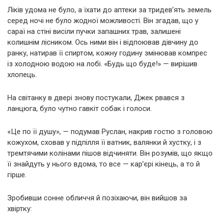
Ліків удома не було, а їхати до аптеки за тридев’ять земель
серед ночі не було жодної можливості. Він згадав, що у
сараї на стіні висіли пучки запашних трав, залишені
колишнім лісником. Ось ними він і відпоював дівчину до
ранку, натирав її спиртом, кожну годину змінював компрес
із холодною водою на лобі. «Будь що буде!» — вирішив
хлопець.
На світанку в двері знову постукали, Джек рвався з
ланцюга, було чутно гавкіт собак і голоси.
«Це по її душу», — подумав Руслан, накрив гостю з головою
кожухом, сховав у підпілля її ватник, валянки й хустку, і з
тремтячими колінами пішов відчиняти. Він розумів, що якщо
її знайдуть у нього вдома, то все — кар’єрі кінець, а то й
гірше.
Зробивши сонне обличчя й позіхаючи, він вийшов за
хвіртку: