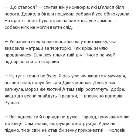
— Що сталося? — спитав він у конвоїрів, які м’ялися біля
порога. Довкола бігали пошукові собаки й усе обнюхували.
На щастя, вночі була страшна заметіль, усе замело, і
собаки ніяк не могли взяти слід.
— Ув’язнена втекла ввечері, залізла у вантажівку, яка
вивозила матраци за територію. І як крізь землю
провалилася. Біля лісу тільки твій дім. Нічого не чув? —
підозріло спитав старший.
— Ні, тут її точно не було. Я ось усю ніч животом мучився,
погано спав, почув би, та й Джек мовчав. Десь у лісі
загинула, мороз же лютий! А там звірі розтягнуть, добре,
якщо до весни знайдуть її рештки, — впевнено відповів
Руслан.
— Виглядаєш ти й справді не дуже… Гаразд, прочешемо ліс
до кінця. Сам знаєш, інструкція є інструкція. У дім не
підемо, ти ж свій, не став би зечку прикривати! — чоловік