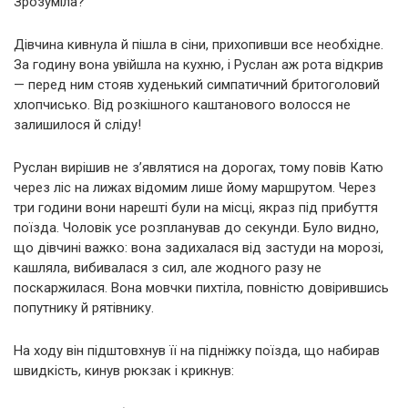
Зрозуміла?
Дівчина кивнула й пішла в сіни, прихопивши все необхідне.
За годину вона увійшла на кухню, і Руслан аж рота відкрив
— перед ним стояв худенький симпатичний бритоголовий
хлопчисько. Від розкішного каштанового волосся не
залишилося й сліду!
Руслан вирішив не з’являтися на дорогах, тому повів Катю
через ліс на лижах відомим лише йому маршрутом. Через
три години вони нарешті були на місці, якраз під прибуття
поїзда. Чоловік усе розпланував до секунди. Було видно,
що дівчині важко: вона задихалася від застуди на морозі,
кашляла, вибивалася з сил, але жодного разу не
поскаржилася. Вона мовчки пихтіла, повністю довірившись
попутнику й рятівнику.
На ходу він підштовхнув її на підніжку поїзда, що набирав
швидкість, кинув рюкзак і крикнув: