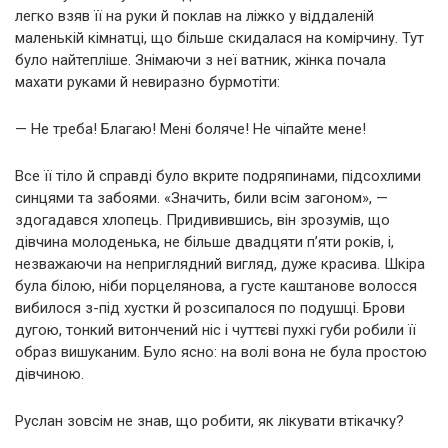
легко взяв її на руки й поклав на ліжко у віддаленій
маленькій кімнатці, що більше скидалася на комірчину. Тут
було найтепліше. Знімаючи з неї ватник, жінка почала
махати руками й невиразно бурмотіти:
— Не треба! Благаю! Мені боляче! Не чіпайте мене!
Все її тіло й справді було вкрите подряпинами, підсохлими
синцями та забоями. «Значить, били всім загоном», —
здогадався хлопець. Придивившись, він зрозумів, що
дівчина молоденька, не більше двадцяти п’яти років, і,
незважаючи на неприглядний вигляд, дуже красива. Шкіра
була білою, ніби порцелянова, а густе каштанове волосся
вибилося з-під хустки й розсипалося по подушці. Брови
дугою, тонкий витончений ніс і чуттєві пухкі губи робили її
образ вишуканим. Було ясно: на волі вона не була простою
дівчиною.
Руслан зовсім не знав, що робити, як лікувати втікачку?