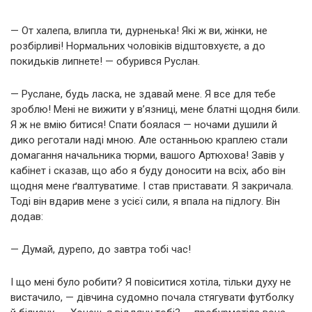
— От халепа, влипла ти, дурненька! Які ж ви, жінки, не
розбірливі! Нормальних чоловіків відштовхуєте, а до
покидьків липнете! — обурився Руслан.
— Руслане, будь ласка, не здавай мене. Я все для тебе
зроблю! Мені не вижити у в’язниці, мене блатні щодня били.
Я ж не вмію битися! Спати боялася — ночами душили й
дико реготали наді мною. Але останньою краплею стали
домагання начальника тюрми, вашого Артюхова! Завів у
кабінет і сказав, що або я буду доносити на всіх, або він
щодня мене ґвалтуватиме. І став приставати. Я закричала.
Тоді він вдарив мене з усієї сили, я впала на підлогу. Він
додав:
— Думай, дурепо, до завтра тобі час!
І що мені було робити? Я повіситися хотіла, тільки духу не
вистачило, — дівчина судомно почала стягувати футболку