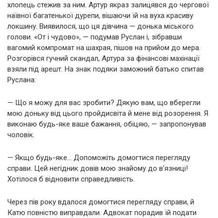
хлопець стежив за ним. Артур якраз залицявся до чергової
наївної багатенької дурепи, вішаючи їй на вуха красиву
локшину. Виявилося, що ця дівчина — донька міського
голови. «От і чудово», — подумав Руслан і, зібравши
вагомий компромат на шахрая, пішов на прийом до мера.
Розгорівся гучний скандал, Артура за фінансові махінації
взяли під арешт. На знак подяки заможний батько спитав
Руслана:
— Що я можу для вас зробити? Дякую вам, що вберегли
мою доньку від цього пройдисвіта й мене від розорення. Я
виконаю будь-яке ваше бажання, обіцяю, — запропонував
чоловік.
— Якщо будь-яке… Допоможіть домогтися перегляду
справи. Цей негідник довів мою знайому до в’язниці!
Хотілося б відновити справедливість.
Через пів року вдалося домогтися перегляду справи, й
Катю повністю виправдали. Адвокат порадив їй подати