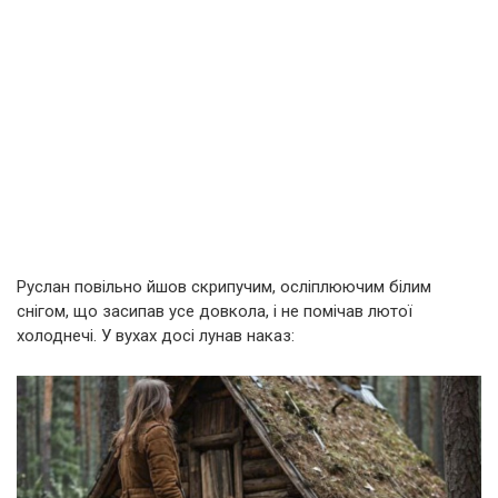
Руслан повільно йшов скрипучим, осліплюючим білим
снігом, що засипав усе довкола, і не помічав лютої
холоднечі. У вухах досі лунав наказ: