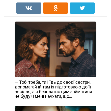
— Тобі треба, ти і їдь до своєї сестри,
допомагай їй там із підготовкою до її
весілля, а я безплатно цим займатися
не буду! І мені начхати, що…