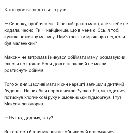
Катя простягла до нього руки:
— Синочку, пробач мене. Я не найкраща мама, але я тебе не
кидала, чесно. Ти — найцінніше, що в мене є! Ось, я тобі
купила пожежну машину. Пам’ятаєш, ти мріяв про неї, коли
був маленький?
Максим не витримав і кинувся обіймати маму, розмазуючи
сльози по щоках. Вони довго плакали й не могли
розтиснути обіймів.
Того ж дня щасливі мати й син нарешті залишили дитячий
будинок. На них біля порога чекав Руслан. Він, як годиться,
потиснув хлопчикові руку й змовницьки підморгнув. І тут
Максим заговорив:
— Ну що, додому, тату?
Від радості й здивування всі обнялися й розсміялися.