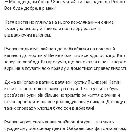
— Молодець, ти боєць! Запам’ятай, ти Іван, їдеш до Рівного.
Все буде добре, вір мені!
Катя востаннє глянула на нього переляканими очима,
змахнула сльозу й зникла з поля зору разом із
віддаляючим вагоном.
Руслан видихнув, зайшов до забігайлівки на вокзалі й
напився до чортиків! Він не вірив, що все вдалося, що Катя
тепер на свободі. Він зрозумів, що закохався в неї, і твердо
вирішив з’ясувати всю правду й домогтися справедливості.
Дома він спалив ватник, валянки, хустку й шикарні Катині
коси в печі, ретельно замів усі сліди. Тепер у нього були
розв’язані руки, він більше не тремтів за життя дівчини й
почав проводити власне розслідування у вихідні. Досвіду в
таких справах у хлопця було хоч відбавляй!
Руслан через свої канали знайшов Артура — він жив у
сусідньому обласному центрі. Озброївшись фотоапаратом,