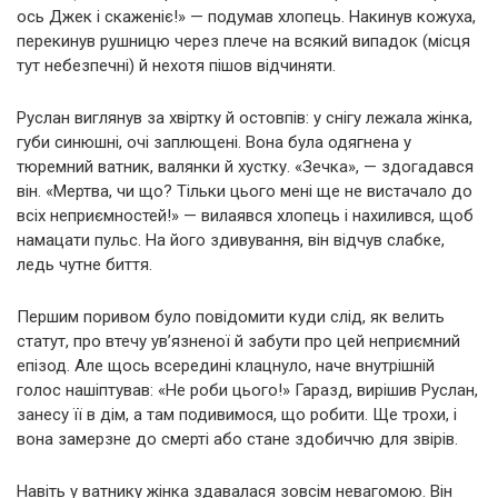
ось Джек і скаженіє!» — подумав хлопець. Накинув кожуха,
перекинув рушницю через плече на всякий випадок (місця
тут небезпечні) й нехотя пішов відчиняти.
Руслан виглянув за хвіртку й остовпів: у снігу лежала жінка,
губи синюшні, очі заплющені. Вона була одягнена у
тюремний ватник, валянки й хустку. «Зечка», — здогадався
він. «Мертва, чи що? Тільки цього мені ще не вистачало до
всіх неприємностей!» — вилаявся хлопець і нахилився, щоб
намацати пульс. На його здивування, він відчув слабке,
ледь чутне биття.
Першим поривом було повідомити куди слід, як велить
статут, про втечу ув’язненої й забути про цей неприємний
епізод. Але щось всередині клацнуло, наче внутрішній
голос нашіптував: «Не роби цього!» Гаразд, вирішив Руслан,
занесу її в дім, а там подивимося, що робити. Ще трохи, і
вона замерзне до смерті або стане здобиччю для звірів.
Навіть у ватнику жінка здавалася зовсім невагомою. Він