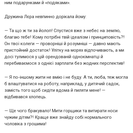
ним подарунками й «подяками».
Дружина Лєра невпинно дорікала йому:
— Та що ж ти за йолоп! Спустися вже з небес на землю,
благаю тебе! Кому потрібні твій ідеалізм і принциповість?!
Он твої колеги — проворніші й розумніші — давно мають
пристойний достаток! Улітку на морях відпочивають, а ми
досі тулимося у цій орендованій однокімнатці й
перебиваємося з однієї зарплати без жодних перспектив!
— Я по-іншому жити не вмію і не буду. А ти, люба, теж могла
б влаштуватися на роботу, наприклад, у дитячий садок,
замість того щоб сидіти вдома й пиляти мене! —
відбивався хлопець.
— Ще чого бракувало! Мити горщики та витирати носи
чужим дітям?! Краще вже знайду собі нормального
чоловіка з грошима!