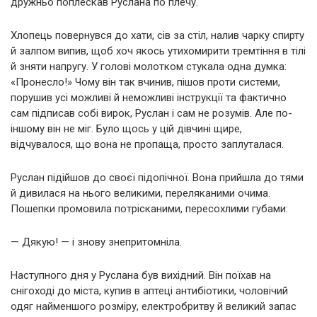
дружньо поплескав Руслана по плечу.
Хлопець повернувся до хати, сів за стіл, налив чарку спирту
й залпом випив, щоб хоч якось утихомирити тремтіння в тілі
й зняти напругу. У голові молотком стукала одна думка:
«Пронесло!» Чому він так вчинив, пішов проти системи,
порушив усі можливі й неможливі інструкції та фактично
сам підписав собі вирок, Руслан і сам не розумів. Але по-
іншому він не міг. Було щось у цій дівчині щире,
відчувалося, що вона не пропаща, просто заплуталася.
Руслан підійшов до своєї підопічної. Вона прийшла до тями
й дивилася на нього великими, переляканими очима.
Пошепки промовила потрісканими, пересохлими губами:
— Дякую! — і знову знепритомніла.
Наступного дня у Руслана був вихідний. Він поїхав на
снігоході до міста, купив в аптеці антибіотики, чоловічий
одяг найменшого розміру, електробритву й великий запас