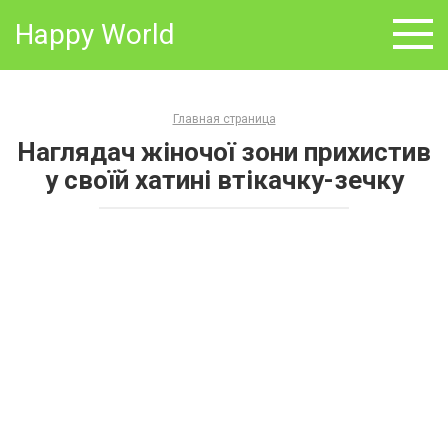
Skip
Happy World
to
content
Главная страница
Наглядач жіночої зони прихистив
у своїй хатині втікачку-зечку