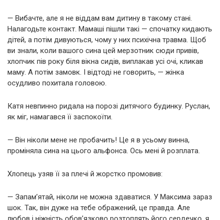
— Вибачте, але я не віддам вам дитину в такому стані.
Налагодьте контакт. Мамаші пішли такі — спочатку кидають
дітей, а потім дивуються, чому у них психічна травма. Щоб
ви знали, коли вашого сина цей мерзотник сюди привів,
хлопчик пів року біля вікна сидів, виплакав усі очі, кликав
маму. А потім замовк. І відтоді не говорить, — жінка
осудливо похитала головою.
Катя невпинно ридала на порозі дитячого будинку. Руслан,
як міг, намагався її заспокоїти.
— Він ніколи мене не пробачить! Це я в усьому винна,
проміняла сина на цього альфонса. Ось мені й розплата.
Хлопець узяв її за плечі й жорстко промовив:
— Запам’ятай, ніколи не можна здаватися. У Максима зараз
шок. Так, він дуже на тебе ображений, це правда. Але
любов і ніжність обов’язково розтоплять його сердечко, я