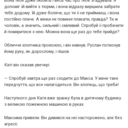
Вона тебе дуже любить і весь час про тебе згадувала. Я
допоміг їй вийти з тюрми, і вона відразу вирішила забрати
тебе додому. Їй дуже боляче, що ти її не приймаєш, і вона
постійно плаче. А жінки не повинні плакати, правда? Ти ж
чоловік, а значить, сильний і сміливий. Спробуй її пробачити
й помиритися з нею. Можна вона ще раз до тебе прийде?
Обличчя хлопчика проясніло, і він кивнув. Руслан потиснув
йому руку, як дорослому, і пішов.
Каті він сказав увечері:
— Спробуй завтра ще раз сходити до Макса. У мене таке
передчуття, що все налагодиться. Він хлопець, що треба!
Наступного дня Катя вже зранку була в дитячому будинку
з великою пожежною машиною в руках.
Максима привели. Він дивився на неї насторожено, але без
агресії.