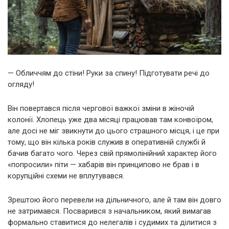
— Обличчям до стіни! Руки за спину! Підготувати речі до
огляду!
Він повертався після чергової важкої зміни в жіночій
колонії. Хлопець уже два місяці працював там конвоїром,
але досі не міг звикнути до цього страшного місця, і це при
тому, що він кілька років служив в оперативній службі й
бачив багато чого. Через свій прямолінійний характер його
«попросили» піти — хабарів він принципово не брав і в
корупційні схеми не вплутувався.
Зрештою його перевели на дільничного, але й там він довго
не затримався. Посварився з начальником, який вимагав
формально ставитися до нелегалів і судимих та ділитися з