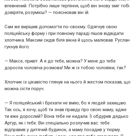
впевнений. Потрібно лише терпіння, щоб він знову зміг тобі
довіряти, розумієш? — пояснював він їй.
Сам же вирішив допомогти по-своєму. Одягнув свою
поліцейську форму і при повному параді пішов відвідати
хлопчика. Максим сидів біля вікна й щось малював. Руслан
гукнув його:
— Максе, привіт. А я до тебе, можна? У мене до тебе
доросла чоловіча розмова! Ми ж із тобою чоловіки, так?
Хлопчик із цікавістю глянув на нього й жестом показав, що
можна сісти поруч.
— Я поліцейський і брехати не вмію, бо я людей захищаю.
Так ось, я хочу, щоб ти знав правду про свою маму, адже
ти вже дорослий? Вона тебе не кидала. Її обдурив дядько
Артур, як і тебе. Він спеціально розлучив вас: тебе
відправив у дитячий будинок, а маму посадив у тюрму.