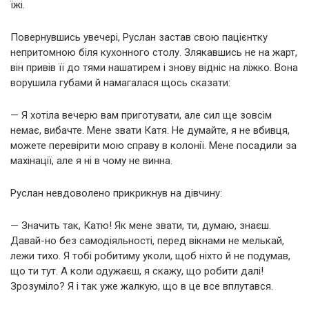
їжі.
Повернувшись увечері, Руслан застав свою пацієнтку
непритомною біля кухонного столу. Злякавшись не на жарт,
він привів її до тями нашатирем і знову відніс на ліжко. Вона
ворушила губами й намагалася щось сказати:
— Я хотіла вечерю вам приготувати, але сил ще зовсім
немає, вибачте. Мене звати Катя. Не думайте, я не вбивця,
можете перевірити мою справу в колонії. Мене посадили за
махінації, але я ні в чому не винна.
Руслан невдоволено прикрикнув на дівчину:
— Значить так, Катю! Як мене звати, ти, думаю, знаєш.
Давай-но без самодіяльності, перед вікнами не мелькай,
лежи тихо. Я тобі робитиму уколи, щоб ніхто й не подумав,
що ти тут. А коли одужаєш, я скажу, що робити далі!
Зрозуміло? Я і так уже жалкую, що в це все вплутався.