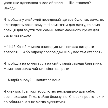
уважніше вдивилася в моє обличчя. — Що сталося?
Заходь.
Я пройшла у знайомий передпокій, де все було так само, як
п’ятнадцять років тому — ті самі гачки для одягу, та сама
полиця для взуття, той самий запах маминого крему для
рук із лавандою.
— Чай? Кава? — мама зняла рушник і почала витирати
волосся. — Або одразу розповідай, що у вас там сталося?
Я пройшла на кухню і сіла на свій старий стілець біля вікна.
Мама поставила чайник і сіла навпроти.
— Андрій знову? — запитала вона.
Я кивнула. І раптом, абсолютно несподівано для себе,
розплакалася. Тихо, майже беззвучно. Сльози просто текли
по обличчю, а я не могла зупинитися.