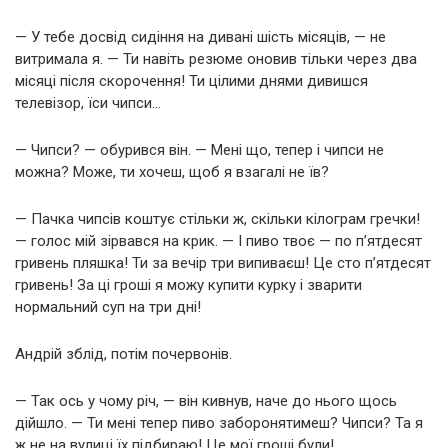
— У тебе досвід сидіння на дивані шість місяців, — не
витримала я. — Ти навіть резюме оновив тільки через два
місяці після скорочення! Ти цілими днями дивишся
телевізор, їси чипси…
— Чипси? — обурився він. — Мені що, тепер і чипси не
можна? Може, ти хочеш, щоб я взагалі не їв?
— Пачка чипсів коштує стільки ж, скільки кілограм гречки!
— голос мій зірвався на крик. — І пиво твоє — по п’ятдесят
гривень пляшка! Ти за вечір три випиваєш! Це сто п’ятдесят
гривень! За ці гроші я можу купити курку і зварити
нормальний суп на три дні!
Андрій зблід, потім почервонів.
— Так ось у чому річ, — він кивнув, наче до нього щось
дійшло. — Ти мені тепер пиво заборонятимеш? Чипси? Та я
ж не на вулиці їх підбираю! Це мої гроші були!