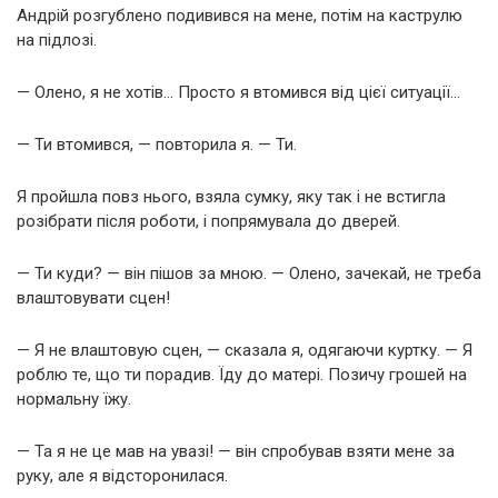
Андрій розгублено подивився на мене, потім на каструлю
на підлозі.
— Олено, я не хотів… Просто я втомився від цієї ситуації…
— Ти втомився, — повторила я. — Ти.
Я пройшла повз нього, взяла сумку, яку так і не встигла
розібрати після роботи, і попрямувала до дверей.
— Ти куди? — він пішов за мною. — Олено, зачекай, не треба
влаштовувати сцен!
— Я не влаштовую сцен, — сказала я, одягаючи куртку. — Я
роблю те, що ти порадив. Їду до матері. Позичу грошей на
нормальну їжу.
— Та я не це мав на увазі! — він спробував взяти мене за
руку, але я відсторонилася.