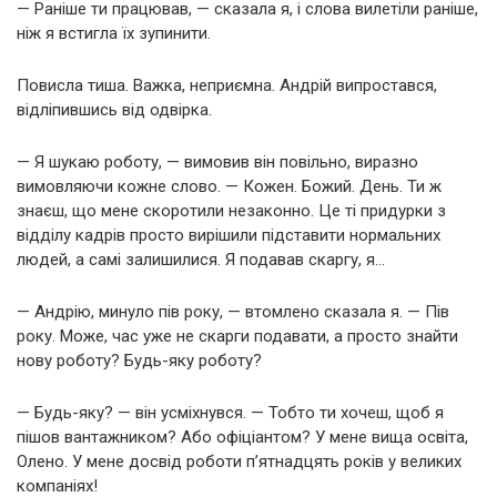
— Раніше ти працював, — сказала я, і слова вилетіли раніше,
ніж я встигла їх зупинити.
Повисла тиша. Важка, неприємна. Андрій випростався,
відліпившись від одвірка.
— Я шукаю роботу, — вимовив він повільно, виразно
вимовляючи кожне слово. — Кожен. Божий. День. Ти ж
знаєш, що мене скоротили незаконно. Це ті придурки з
відділу кадрів просто вирішили підставити нормальних
людей, а самі залишилися. Я подавав скаргу, я…
— Андрію, минуло пів року, — втомлено сказала я. — Пів
року. Може, час уже не скарги подавати, а просто знайти
нову роботу? Будь-яку роботу?
— Будь-яку? — він усміхнувся. — Тобто ти хочеш, щоб я
пішов вантажником? Або офіціантом? У мене вища освіта,
Олено. У мене досвід роботи п’ятнадцять років у великих
компаніях!