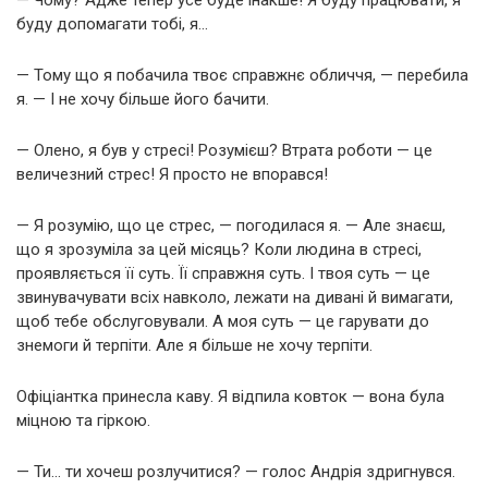
буду допомагати тобі, я…
— Тому що я побачила твоє справжнє обличчя, — перебила
я. — І не хочу більше його бачити.
— Олено, я був у стресі! Розумієш? Втрата роботи — це
величезний стрес! Я просто не впорався!
— Я розумію, що це стрес, — погодилася я. — Але знаєш,
що я зрозуміла за цей місяць? Коли людина в стресі,
проявляється її суть. Її справжня суть. І твоя суть — це
звинувачувати всіх навколо, лежати на дивані й вимагати,
щоб тебе обслуговували. А моя суть — це гарувати до
знемоги й терпіти. Але я більше не хочу терпіти.
Офіціантка принесла каву. Я відпила ковток — вона була
міцною та гіркою.
— Ти… ти хочеш розлучитися? — голос Андрія здригнувся.