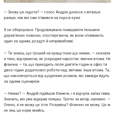
— Знову ця гидота? — голос Андрія донісся з вітальні
раніше, ніж він сам з’явився на порозі кухні.
Я не обернулася. Продовжувала помішувати пельмені
дерев’яною ложкою, спостерігаючи, як вони спливають
один за одним, роздуті й непривабливі.
— Ти знаєш, що грошей на кращі поки що немає, — сказала
я тихо, відчуваючи, як усередині наростає звична втома. Не
фізична — та, що приходить після дев’яти годин в офісі та
двох годин додаткової роботи над звітами. Інша втома. Та,
що накопичується від щоденних розмов, які завжди йдуть
за одним сценарієм.
— Немає? — Андрій підійшов ближче, і я відчула запах пива.
Значить, він уже відкрив пляшку. Третю за вечір, напевно. —
Олено, я не можу це їсти. Розумієш? Фізично не можу. Це ж
не їжа, це корм якийсь.