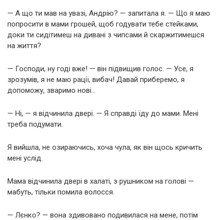
— А що ти мав на увазі, Андрію? — запитала я. — Що я маю
попросити в мами грошей, щоб годувати тебе стейками,
доки ти сидітимеш на дивані з чипсами й скаржитимешся
на життя?
— Господи, ну годі вже! — він підвищив голос. — Усе, я
зрозумів, я не маю рації, вибач! Давай приберемо, я
допоможу, зваримо нові…
— Ні, — я відчинила двері. — Я справді їду до мами. Мені
треба подумати.
Я вийшла, не озираючись, хоча чула, як він щось кричить
мені услід.
Мама відчинила двері в халаті, з рушником на голові —
мабуть, тільки помила волосся.
— Лєнко? — вона здивовано подивилася на мене, потім