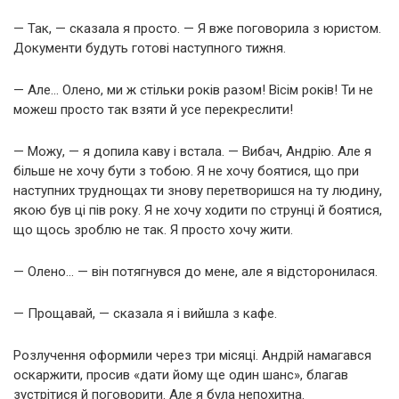
— Так, — сказала я просто. — Я вже поговорила з юристом.
Документи будуть готові наступного тижня.
— Але… Олено, ми ж стільки років разом! Вісім років! Ти не
можеш просто так взяти й усе перекреслити!
— Можу, — я допила каву і встала. — Вибач, Андрію. Але я
більше не хочу бути з тобою. Я не хочу боятися, що при
наступних труднощах ти знову перетворишся на ту людину,
якою був ці пів року. Я не хочу ходити по струнці й боятися,
що щось зроблю не так. Я просто хочу жити.
— Олено… — він потягнувся до мене, але я відсторонилася.
— Прощавай, — сказала я і вийшла з кафе.
Розлучення оформили через три місяці. Андрій намагався
оскаржити, просив «дати йому ще один шанс», благав
зустрітися й поговорити. Але я була непохитна.