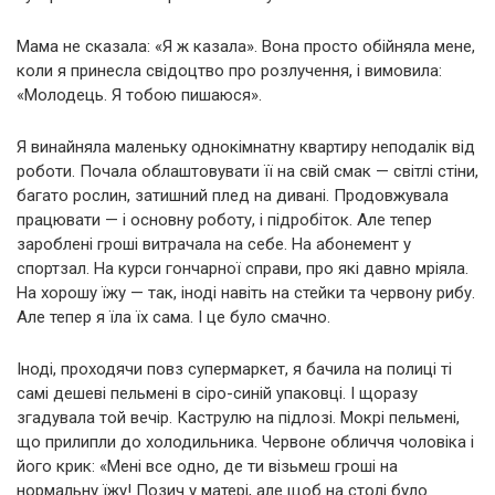
Мама не сказала: «Я ж казала». Вона просто обійняла мене,
коли я принесла свідоцтво про розлучення, і вимовила:
«Молодець. Я тобою пишаюся».
Я винайняла маленьку однокімнатну квартиру неподалік від
роботи. Почала облаштовувати її на свій смак — світлі стіни,
багато рослин, затишний плед на дивані. Продовжувала
працювати — і основну роботу, і підробіток. Але тепер
зароблені гроші витрачала на себе. На абонемент у
спортзал. На курси гончарної справи, про які давно мріяла.
На хорошу їжу — так, іноді навіть на стейки та червону рибу.
Але тепер я їла їх сама. І це було смачно.
Іноді, проходячи повз супермаркет, я бачила на полиці ті
самі дешеві пельмені в сіро-синій упаковці. І щоразу
згадувала той вечір. Каструлю на підлозі. Мокрі пельмені,
що прилипли до холодильника. Червоне обличчя чоловіка і
його крик: «Мені все одно, де ти візьмеш гроші на
нормальну їжу! Позич у матері, але щоб на столі було