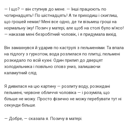
— І що? — він ступнув до мене. — Інші працюють по
чотирнадцять! По шістнадцять! А ти приходиш і скиглиш,
що грошей немає! Мені все одно, де ти візьмеш гроші на
нормальну їжу! Позич у матері, але щоб на столі було м’ясо!
— наказав мені безробітний чоловік, і я придумала вихід.
Він замахнувся й ударив по каструлі з пельменями. Та впала
на підлогу з гуркотом, вода розлилася по плитці, пельмені
розкидало по всій кухні. Один прилип до дверцят
холодильника і повільно сповз униз, залишаючи
каламутний слід.
Я дивилася на цю картину — розлиту воду, розкидані
пельмені, червоне обличчя чоловіка — і розуміла, що
більше не можу. Просто фізично не можу перебувати тут ні
секунди більше.
— Добре, — сказала я. Позичу в матері.