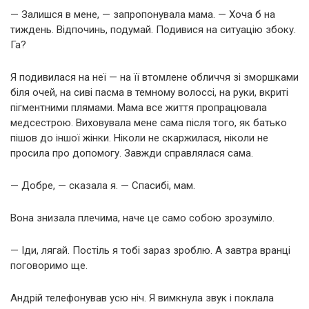
— Залишся в мене, — запропонувала мама. — Хоча б на
тиждень. Відпочинь, подумай. Подивися на ситуацію збоку.
Га?
Я подивилася на неї — на її втомлене обличчя зі зморшками
біля очей, на сиві пасма в темному волоссі, на руки, вкриті
пігментними плямами. Мама все життя пропрацювала
медсестрою. Виховувала мене сама після того, як батько
пішов до іншої жінки. Ніколи не скаржилася, ніколи не
просила про допомогу. Завжди справлялася сама.
— Добре, — сказала я. — Спасибі, мам.
Вона знизала плечима, наче це само собою зрозуміло.
— Іди, лягай. Постіль я тобі зараз зроблю. А завтра вранці
поговоримо ще.
Андрій телефонував усю ніч. Я вимкнула звук і поклала