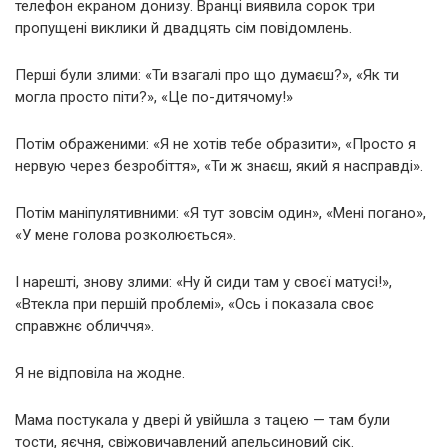
телефон екраном донизу. Вранці виявила сорок три
пропущені виклики й двадцять сім повідомлень.
Перші були злими: «Ти взагалі про що думаєш?», «Як ти
могла просто піти?», «Це по-дитячому!»
Потім ображеними: «Я не хотів тебе образити», «Просто я
нервую через безробіття», «Ти ж знаєш, який я насправді».
Потім маніпулятивними: «Я тут зовсім один», «Мені погано»,
«У мене голова розколюється».
І нарешті, знову злими: «Ну й сиди там у своєї матусі!»,
«Втекла при першій проблемі», «Ось і показала своє
справжнє обличчя».
Я не відповіла на жодне.
Мама постукала у двері й увійшла з тацею — там були
тости, яєчня, свіжовичавлений апельсиновий сік.