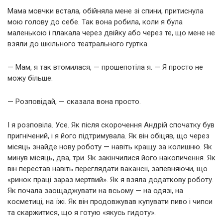
Мама мовчки встала, обійняла мене зі спини, притиснула
мою голову до себе. Так вона робила, коли я була
маленькою і плакала через двійку або через те, що мене не
взяли до шкільного театрального гуртка.
— Мам, я так втомилася, — прошепотіла я. — Я просто не
можу більше.
— Розповідай, — сказала вона просто.
І я розповіла. Усе. Як після скорочення Андрій спочатку був
пригнічений, і я його підтримувала. Як він обіцяв, що через
місяць знайде нову роботу — навіть кращу за колишню. Як
минув місяць, два, три. Як закінчилися його накопичення. Як
він перестав навіть переглядати вакансії, запевняючи, що
«ринок праці зараз мертвий». Як я взяла додаткову роботу.
Як почала заощаджувати на всьому — на одязі, на
косметиці, на їжі. Як він продовжував купувати пиво і чипси
та скаржитися, що я готую «якусь гидоту».