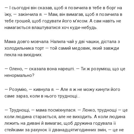
— І сьогодні він сказав, щоб я позичила в тебе в борг на
їжу, — закінчила я. — Мам, він вимагав, щоб я позичила в
тебе грошей, щоб годувати його м’ясом. А сам навіть не
намагається влаштуватися хоч куди-небудь.
Мама довго мовчала. Налила чай у дві чашки, дістала з
холодильника торт — той самий медовик, який завжди
пекла на вихідних.
— Олено, — сказала вона нарешті. — Ти ж розумієш, що це
ненормально?
— Розумію, — кивнула я. — Але я ж не можу кинути його
саме зараз, коли в нього труднощі…
— Труднощі, — мама посміхнулася. — Лєнко, труднощі — це
коли людина старається, але не виходить. А коли людина
лежить на дивані й вимагає, щоб дружина годувала її
стейками за рахунок її дванадцятигодинних змін, — це не