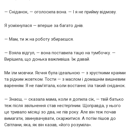
— Сніданок, — оголосила вона. — І я не прийму відмову.
Я усміхнулася — вперше за багато днів.
— Мам, ти ж на роботу збираєшся.
— Взяла відгул, — вона поставила тацю на тумбочку. —
Вирішила, що донька важливіша. Їж давай.
Ми їли мовчки. Яєчня була ідеальною — з хрусткими краями
та рідким жовтком. Тости — з маслом і домашнім вишневим
варенням. Я не пам’ятала, коли востаннє їла такий сніданок.
— Знаєш, — сказала мама, коли я допила сік, — твій батько
теж після звільнення став нестерпним. Щоправда, у нього
це тривало місяці зо два, не пів року. Але він теж почав
вимагати, звинувачувати, скаржитися. А потім пішов до
Світлани, яка, як він казав, «його розуміла».