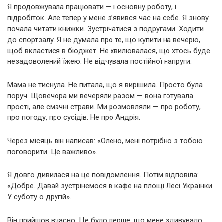
Я продовжувала працювати — і основну роботу, і
підробіток. Але тепер у мене з’явився час на себе. Я знову
почала читати книжки. Зустрічатися з подругами. Ходити
до спортзалу. Я не думала про те, що купити на вечерю,
щоб вкластися в бюджет. Не хвилювалася, що хтось буде
незадоволений їжею. Не відчувала постійної напруги.
Мама не тиснула. Не питала, що я вирішила. Просто була
поруч. Щовечора ми вечеряли разом — вона готувала
прості, але смачні страви. Ми розмовляли — про роботу,
про погоду, про сусідів. Не про Андрія.
Через місяць він написав: «Олено, мені потрібно з тобою
поговорити. Це важливо».
Я довго дивилася на це повідомлення. Потім відповіла:
«Добре. Давай зустрінемося в кафе на площі Лесі Українки.
У суботу о другій».
Він прийшов вчасно. Це було перше, що мене здивувало.