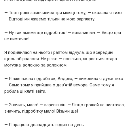
— Твої гроші закінчилися три місяці тому, — сказала я тихо.
— Відтоді ми живемо тільки на мою зарплату.
— Ну так візьми ще підробіток! — випалив він. — Якщо цієї
не вистачає!
Я подивилася на нього і раптом відчула, що всередині
щось обірвалося. Не різко — повільно, як рветься стара
мотузка, волокно за волокном.
— Я вже взяла підробіток, Андрію, — вимовила я дуже тихо.
— Саме тому я прийшла о дев’ятій вечора. Саме тому я
робила ці кляті звіти.
— Значить, мало! — заревів він. — Якщо грошей не вистачає,
значить, підробітку мало! Візьми ще!
— Я працюю дванадцять годин на день…