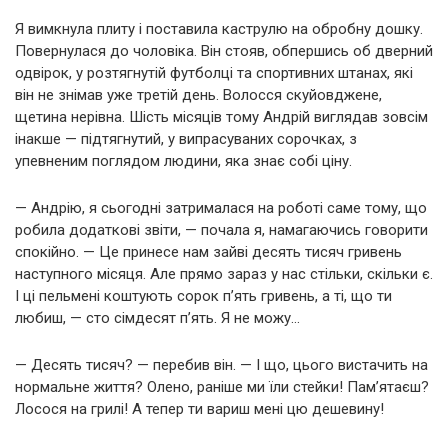
Я вимкнула плиту і поставила каструлю на обробну дошку.
Повернулася до чоловіка. Він стояв, обпершись об дверний
одвірок, у розтягнутій футболці та спортивних штанах, які
він не знімав уже третій день. Волосся скуйовджене,
щетина нерівна. Шість місяців тому Андрій виглядав зовсім
інакше — підтягнутий, у випрасуваних сорочках, з
упевненим поглядом людини, яка знає собі ціну.
— Андрію, я сьогодні затрималася на роботі саме тому, що
робила додаткові звіти, — почала я, намагаючись говорити
спокійно. — Це принесе нам зайві десять тисяч гривень
наступного місяця. Але прямо зараз у нас стільки, скільки є.
І ці пельмені коштують сорок п’ять гривень, а ті, що ти
любиш, — сто сімдесят п’ять. Я не можу…
— Десять тисяч? — перебив він. — І що, цього вистачить на
нормальне життя? Олено, раніше ми їли стейки! Пам’ятаєш?
Лосося на грилі! А тепер ти вариш мені цю дешевину!