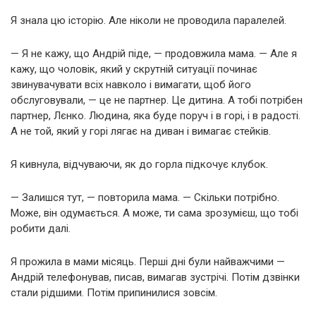
Я знала цю історію. Але ніколи не проводила паралелей.
— Я не кажу, що Андрій піде, — продовжила мама. — Але я
кажу, що чоловік, який у скрутній ситуації починає
звинувачувати всіх навколо і вимагати, щоб його
обслуговували, — це не партнер. Це дитина. А тобі потрібен
партнер, Лєнко. Людина, яка буде поруч і в горі, і в радості.
А не той, який у горі лягає на диван і вимагає стейків.
Я кивнула, відчуваючи, як до горла підкочує клубок.
— Залишся тут, — повторила мама. — Скільки потрібно.
Може, він одумається. А може, ти сама зрозумієш, що тобі
робити далі.
Я прожила в мами місяць. Перші дні були найважчими —
Андрій телефонував, писав, вимагав зустрічі. Потім дзвінки
стали рідшими. Потім припинилися зовсім.