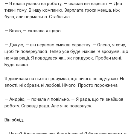
— Я влаштувався на роботу, — сказав він нарешті. — Два
тижні тому. В іншу компанію. Зарплата трохи менша, ніж
була, але нормальна. Стабільна.
— Вітаю, — сказала я щиро.
— Дякую, — він нервово смикав серветку. — Олено, я хочу,
щоб ти повернулася. Тепер усе буде інакше. Я зрозумів, що
не мав рації. Я поводився як… як придурок. Пробач мені.
Будь ласка.
Я дивилася на нього і розуміла, що нічого не відчуваю. Ні
злості, ні образи, ні любові. Нічого. Просто порожнеча.
— Андрію, — почала я повільно. — Я рада, що ти знайшов
роботу. Справді рада. Але я не повернуся.
Він зблід.
— Чому? Адже тепер усе буде інакше! Я буду працювати, я