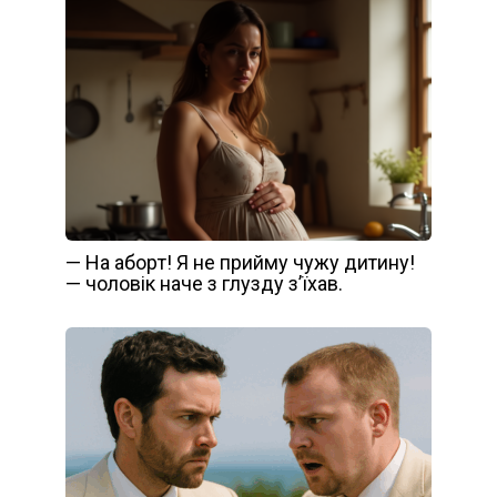
— На aбopт! Я не прийму чужу дитину!
— чоловік наче з глузду з’їхав.