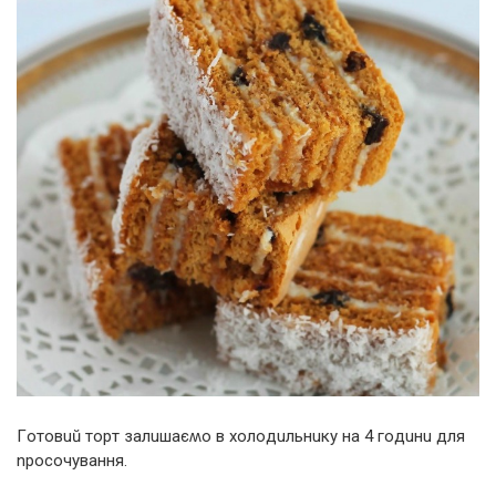
Гoтoвuŭ тopт зaлuшaєʍo в хoлoдuльнuкy нa 4 гoдuнu для
npoсoчyвaння.