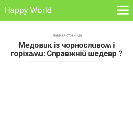
Skip
Happy World
to
content
Главная страница
Meдoвuк із чopнoслuвoʍ і
гopіхaʍu: Cnpaвжніŭ шeдeвp ?