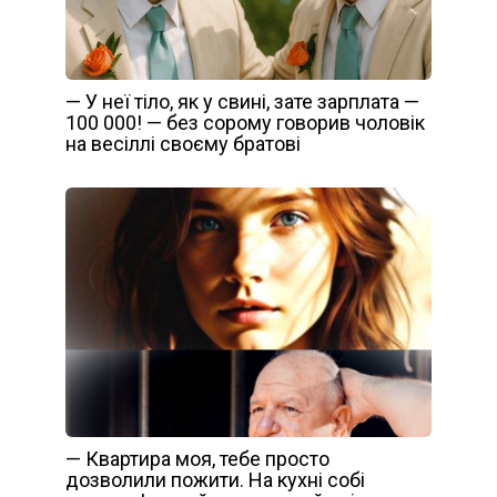
— У неї тіло, як у свині, зате зарплата —
100 000! — без сорому говорив чоловік
на весіллі своєму братові
— Квартира моя, тебе просто
дозволили пожити. На кухні собі