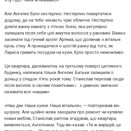
«Ну і що? Мені ж неважко».
Але Ангеліні було нестерпно. Нестерпно повертатися
додому, де на тебе чекають чужі обличчя. Нестерпно
ділити ванну кімнату з тіткою Зоєю, яка регулярно
залишала після себе цілі жмутки волосся у раковині. Важко
засинати під гучний хропіт Артема, що долинав з вітальні
крізь стіну. А прокидатися о шостій ранку від того, як
Лариса гримить посудом на кухні, було просто неможливо.
Ця квартира, двокімнатна, на третьому поверсі цегляного
будинку, належала тільки Ангеліні. Батьки залишили її
доньці у спадок п’ять років тому. Станіслав переїхав сюди
після весілля зі своїми пожитками і… з дивною звичкою
називати все «нашим».
«Наш дім. Наша кухня. Наша вітальня», — повторював він
щоразу. Але щойно мова заходила про ремонт чи купівлю
нових меблів, Станіслав раптом згадував, що квартира,
виявляється,
Ангелінина
. Тоді він казав: «Ти ж вирішуй, це