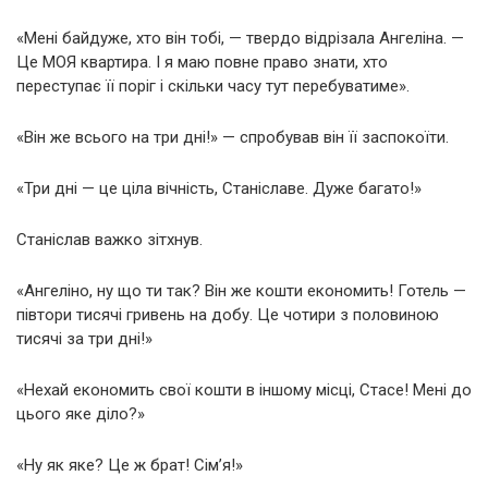
«Мені байдуже, хто він тобі, — твердо відрізала Ангеліна. —
Це МОЯ квартира. І я маю повне право знати, хто
переступає її поріг і скільки часу тут перебуватиме».
«Він же всього на три дні!» — спробував він її заспокоїти.
«Три дні — це ціла вічність, Станіславе. Дуже багато!»
Станіслав важко зітхнув.
«Ангеліно, ну що ти так? Він же кошти економить! Готель —
півтори тисячі гривень на добу. Це чотири з половиною
тисячі за три дні!»
«Нехай економить свої кошти в іншому місці, Стасе! Мені до
цього яке діло?»
«Ну як яке? Це ж брат! Сім’я!»