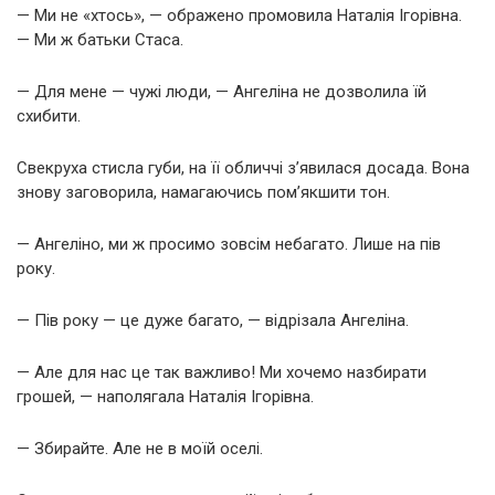
— Ми не «хтось», — ображено промовила Наталія Ігорівна.
— Ми ж батьки Стаса.
— Для мене — чужі люди, — Ангеліна не дозволила їй
схибити.
Свекруха стисла губи, на її обличчі з’явилася досада. Вона
знову заговорила, намагаючись пом’якшити тон.
— Ангеліно, ми ж просимо зовсім небагато. Лише на пів
року.
— Пів року — це дуже багато, — відрізала Ангеліна.
— Але для нас це так важливо! Ми хочемо назбирати
грошей, — наполягала Наталія Ігорівна.
— Збирайте. Але не в моїй оселі.