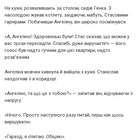
На кухні, розвалившись за столом, сидів Генка. З
насолодою жував котлету, заїдаючи, мабуть, Стасовими
гарнірами. Побачивши Ангеліну, він широко посміхнувся.
«А, Ангеліно! Здоровенькі були! Стас сказав, що можна у
вас трохи пересидіти. Спасибі, дуже виручаєте!» — його
голос був надто гучним для цієї квартири, надто
розв’язним.
Ангеліна мовчки кивнула й вийшла з кухні. Станіслав
наздогнав її в коридорі.
«Ангеліно, та що це з тобою?» — запитав він, відчуваючи її
напругу.
«Нічого. Просто наступного разу питай, перш ніж щось
вирішувати».
«Гаразд, я спитаю. Обіцяю».