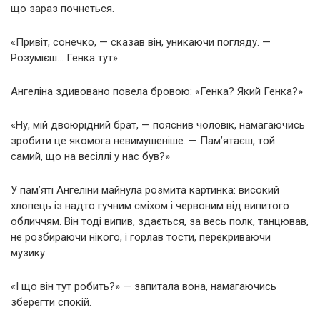
що зараз почнеться.
«Привіт, сонечко, — сказав він, уникаючи погляду. —
Розумієш… Генка тут».
Ангеліна здивовано повела бровою: «Генка? Який Генка?»
«Ну, мій двоюрідний брат, — пояснив чоловік, намагаючись
зробити це якомога невимушеніше. — Пам’ятаєш, той
самий, що на весіллі у нас був?»
У пам’яті Ангеліни майнула розмита картинка: високий
хлопець із надто гучним сміхом і червоним від випитого
обличчям. Він тоді випив, здається, за весь полк, танцював,
не розбираючи нікого, і горлав тости, перекриваючи
музику.
«І що він тут робить?» — запитала вона, намагаючись
зберегти спокій.