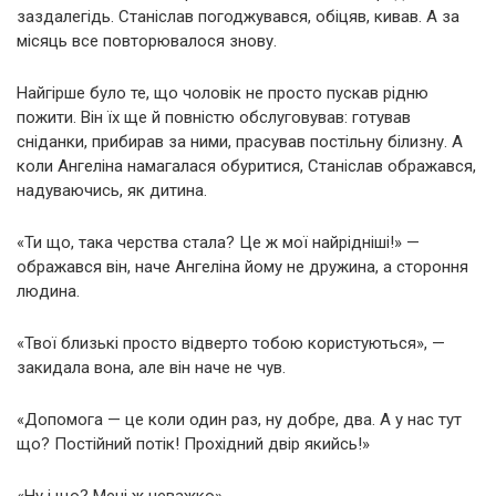
заздалегідь. Станіслав погоджувався, обіцяв, кивав. А за
місяць все повторювалося знову.
Найгірше було те, що чоловік не просто пускав рідню
пожити. Він їх ще й повністю обслуговував: готував
сніданки, прибирав за ними, прасував постільну білизну. А
коли Ангеліна намагалася обуритися, Станіслав ображався,
надуваючись, як дитина.
«Ти що, така черства стала? Це ж мої найрідніші!» —
ображався він, наче Ангеліна йому не дружина, а стороння
людина.
«Твої близькі просто відверто тобою користуються», —
закидала вона, але він наче не чув.
«Допомога — це коли один раз, ну добре, два. А у нас тут
що? Постійний потік! Прохідний двір якийсь!»