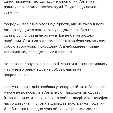
Двері грюкнули так, що здригнулися стіни. Ангеліна
залишилася стояти посеред кухні, її руки ледь помітно
тремтіли.
Усередині все стиснулося від гіркоти, але не так від його
слів, як від цього жахливого усвідомлення. Станіслав,
здавалося, справді не розумів. Він не бачив жодної
проблеми. Для нього допомога батькам була чимось само
собою зрозумілим, природним. А її небажання — лише
дивакуватим, безпідставним капризом.
Чоловік повернувся пізно вночі. Мовчки ліг, відвернувшись.
Наступного ранку пішов на роботу, навіть не
попрощавшись.
Наступні кілька днів пройшли у напруженій тиші. Станіслав
майже не розмовляв з Ангеліною. Приходив, їв, одразу
йшов до кімнати, зачиняючи за собою двері. Його телефон
часто дзвонив, і чоловік відповідав тихо, майже пошепки.
Але Ангеліна все одно чула обривки фраз: «мама», «я