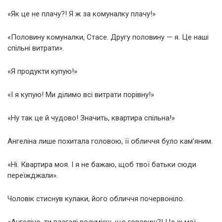
«Як це не плачу?! Я ж за комуналку плачу!»
«Половину комуналки, Стасе. Другу половину — я. Це наші
спільні витрати».
«Я продукти купую!»
«І я купую! Ми ділимо всі витрати порівну!»
«Ну так це й чудово! Значить, квартира спільна!»
Ангеліна лише похитала головою, її обличчя було кам’яним.
«Ні. Квартира моя. І я не бажаю, щоб твої батьки сюди
переїжджали».
Чоловік стиснув кулаки, його обличчя почервоніло.