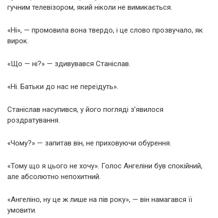
гучним телевізором, який ніколи не вимикається.
«Ні», — промовила вона твердо, і це слово прозвучало, як
вирок.
«Що — ні?» — здивувався Станіслав.
«Ні. Батьки до нас не переїдуть».
Станіслав насупився, у його погляді з’явилося
роздратування.
«Чому?» — запитав він, не приховуючи обурення.
«Тому що я цього не хочу». Голос Ангеліни був спокійний,
але абсолютно непохитний.
«Ангеліно, ну це ж лише на пів року», — він намагався її
умовити.