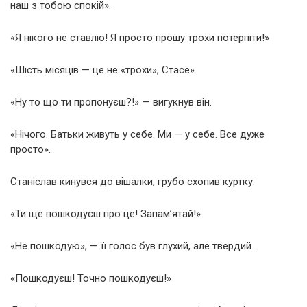
наш з тобою спокій».
«Я нікого не ставлю! Я просто прошу трохи потерпіти!»
«Шість місяців — це не «трохи», Стасе».
«Ну то що ти пропонуєш?!» — вигукнув він.
«Нічого. Батьки живуть у себе. Ми — у себе. Все дуже
просто».
Станіслав кинувся до вішалки, грубо схопив куртку.
«Ти ще пошкодуєш про це! Запам’ятай!»
«Не пошкодую», — її голос був глухий, але твердий.
«Пошкодуєш! Точно пошкодуєш!»