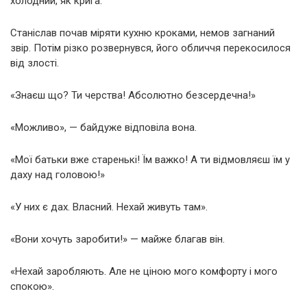
холодний, як крига.
Станіслав почав міряти кухню кроками, немов загнаний
звір. Потім різко розвернувся, його обличчя перекосилося
від злості.
«Знаєш що? Ти черства! Абсолютно безсердечна!»
«Можливо», — байдуже відповіла вона.
«Мої батьки вже старенькі! Їм важко! А ти відмовляєш їм у
даху над головою!»
«У них є дах. Власний. Нехай живуть там».
«Вони хочуть заробити!» — майже благав він.
«Нехай заробляють. Але не ціною мого комфорту і мого
спокою».