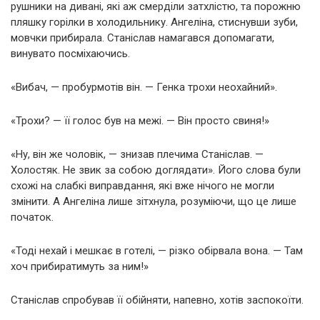
рушники на дивані, які аж смерділи затхлістю, та порожню
пляшку горілки в холодильнику. Ангеліна, стиснувши зуби,
мовчки прибирала. Станіслав намагався допомагати,
винувато посміхаючись.
«Вибач, — пробурмотів він. — Генка трохи неохайний».
«Трохи? — її голос був на межі. — Він просто свиня!»
«Ну, він же чоловік, — знизав плечима Станіслав. —
Холостяк. Не звик за собою доглядати». Його слова були
схожі на слабкі виправдання, які вже нічого не могли
змінити. А Ангеліна лише зітхнула, розуміючи, що це лише
початок.
«Тоді нехай і мешкає в готелі, — різко обірвала вона. — Там
хоч прибиратимуть за ним!»
Станіслав спробував її обійняти, напевно, хотів заспокоїти.