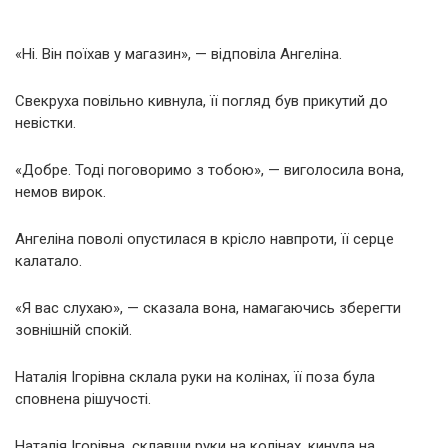
«Ні. Він поїхав у магазин», — відповіла Ангеліна.
Свекруха повільно кивнула, її погляд був прикутий до
невістки.
«Добре. Тоді поговоримо з тобою», — виголосила вона,
немов вирок.
Ангеліна поволі опустилася в крісло навпроти, її серце
калатало.
«Я вас слухаю», — сказала вона, намагаючись зберегти
зовнішній спокій.
Наталія Ігорівна склала руки на колінах, її поза була
сповнена рішучості.
Наталія Ігорівна, склавши руки на колінах, кинула на