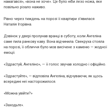
намагався», «вона не хоче». Це було ніби лезо ножа, яке
повільно різало наживо.
Рівно через тиждень на порозі її квартири з’явилася
Наталія Ігорівна.
Дзвінок у двері пролунав вранці в суботу, коли Ангеліна
саме пила ранкову каву. Вона відчинила. Свекруха стояла
на порозі, її обличчя було мов висічене з каменю — жодної
емоції.
«Здрастуй, Ангеліно», — її голос звучав холодно і офіційно.
«Здрастуйте», — відповіла Ангеліна, відчуваючи, як щось
всередині неї насторожилося.
«Можна увійти?»
«Заходьте».