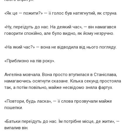
«Як це — пожити?» — її голос був натягнутий, як струна.
«Ну, переїдуть до нас. На деякий час», — він намагався
говорити спокійно, але було видно, як йому незручно.
«На який час?» — вона не відводила від нього погляду.
«Приблизно на пів року».
Ангеліна мовчала. Вона просто втупилася в Станіслава,
намагаючись осягнути сказане. Кілька секунд простояла
так, а потім повільно, майже несвідомо зняла фартух.
«Повтори, будь ласка», — її слова прозвучали майже
пошепки.
«Батьки переїдуть до нас. Їм потрібне місце, де жити», —
випалив він.