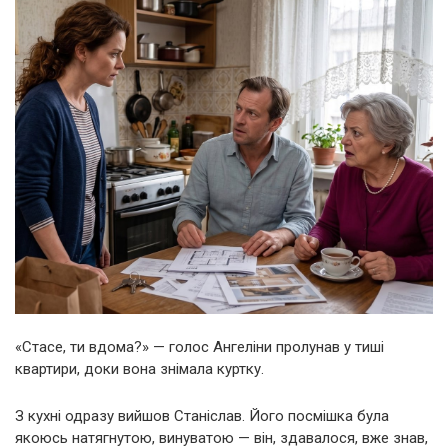
«Стасе, ти вдома?» — голос Ангеліни пролунав у тиші
квартири, доки вона знімала куртку.
З кухні одразу вийшов Станіслав. Його посмішка була
якоюсь натягнутою, винуватою — він, здавалося, вже знав,