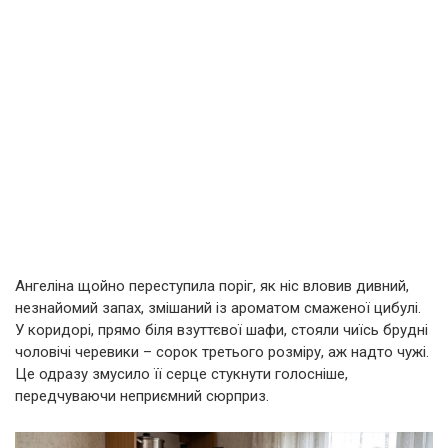
Ангеліна щойно переступила поріг, як ніс вловив дивний,
незнайомий запах, змішаний із ароматом смаженої цибулі.
У коридорі, прямо біля взуттєвої шафи, стояли чиїсь брудні
чоловічі черевики – сорок третього розміру, аж надто чужі.
Це одразу змусило її серце стукнути голосніше,
передчуваючи неприємний сюрприз.