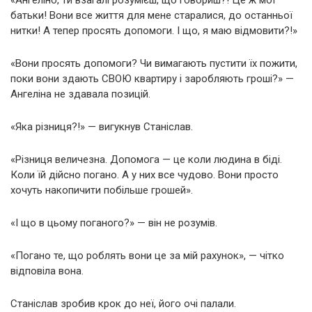
«Ангеліно, ти взагалі розумієш, що говориш?! Це ж мої
батьки! Вони все життя для мене старалися, до останньої
нитки! А тепер просять допомоги. І що, я маю відмовити?!»
«Вони просять допомоги? Чи вимагають пустити їх пожити,
поки вони здають СВОЮ квартиру і заробляють гроші?» —
Ангеліна не здавала позицій.
«Яка різниця?!» — вигукнув Станіслав.
«Різниця величезна. Допомога — це коли людина в біді.
Коли їй дійсно погано. А у них все чудово. Вони просто
хочуть накопичити побільше грошей».
«І що в цьому поганого?» — він не розумів.
«Погано те, що роблять вони це за мій рахунок», — чітко
відповіла вона.
Станіслав зробив крок до неї, його очі палали.