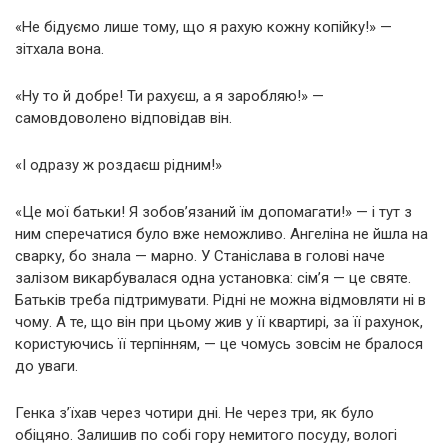
«Не бідуємо лише тому, що я рахую кожну копійку!» —
зітхала вона.
«Ну то й добре! Ти рахуєш, а я заробляю!» —
самовдоволено відповідав він.
«І одразу ж роздаєш рідним!»
«Це мої батьки! Я зобов’язаний їм допомагати!» — і тут з
ним сперечатися було вже неможливо. Ангеліна не йшла на
сварку, бо знала — марно. У Станіслава в голові наче
залізом викарбувалася одна установка: сім’я — це святе.
Батьків треба підтримувати. Рідні не можна відмовляти ні в
чому. А те, що він при цьому жив у її квартирі, за її рахунок,
користуючись її терпінням, — це чомусь зовсім не бралося
до уваги.
Генка з’їхав через чотири дні. Не через три, як було
обіцяно. Залишив по собі гору немитого посуду, вологі