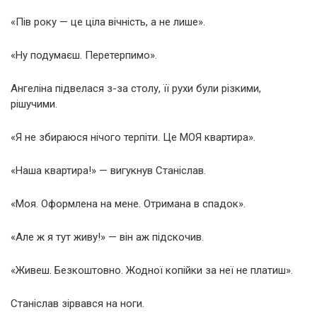
«Пів року — це ціла вічність, а не лише».
«Ну подумаєш. Перетерпимо».
Ангеліна підвелася з-за столу, її рухи були різкими,
рішучими.
«Я не збираюся нічого терпіти. Це МОЯ квартира».
«Наша квартира!» — вигукнув Станіслав.
«Моя. Оформлена на мене. Отримана в спадок».
«Але ж я тут живу!» — він аж підскочив.
«Живеш. Безкоштовно. Жодної копійки за неї не платиш».
Станіслав зірвався на ноги.