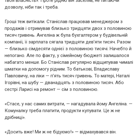
твоя власність». Проте рідню він заселяв, не питаючи
дозволу, ніби так і треба.
Гроші теж витікали. Станіслав працював менеджером з
продажів і отримував близько тридцяти двох з половиною
тисяч гривень. Ангеліна ж була бухгалтером у будівельній
компанії, її зарплата сягала тридцяти дев’яти тисяч. Разом
— близько сімдесяти однієї з половиною тисячі. Начебто й
непогано. Але по факту, у сімейному бюджеті залишалося
набагато менше. Бо Станіслав регулярно відщипував чималі
шматки на допомогу рідним. То батькові, Владиславу
Павловичу, на ліки — п’ять тисяч гривень. То матері, Наталі
Ігорівні, на шубу — дванадцять з половиною тисяч. Або
сестрі Ларисі на ремонт — сім з половиною.
«Стасе, у нас самих витрати, — нагадувала йому Ангеліна. —
Комуналку треба платити, продукти купувати. Це ж не
дрібниці».
«Досить вже! Ми ж не бідуємо!» — відмахувався він.