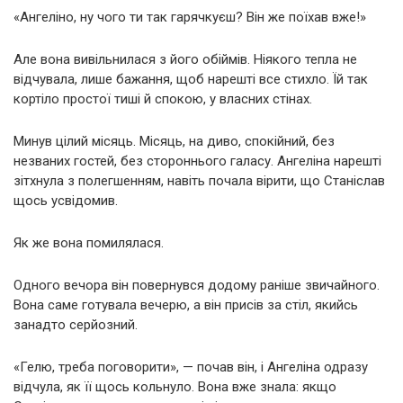
«Ангеліно, ну чого ти так гарячкуєш? Він же поїхав вже!»
Але вона вивільнилася з його обіймів. Ніякого тепла не
відчувала, лише бажання, щоб нарешті все стихло. Їй так
кортіло простої тиші й спокою, у власних стінах.
Минув цілий місяць. Місяць, на диво, спокійний, без
незваних гостей, без стороннього галасу. Ангеліна нарешті
зітхнула з полегшенням, навіть почала вірити, що Станіслав
щось усвідомив.
Як же вона помилялася.
Одного вечора він повернувся додому раніше звичайного.
Вона саме готувала вечерю, а він присів за стіл, якийсь
занадто серйозний.
«Гелю, треба поговорити», — почав він, і Ангеліна одразу
відчула, як її щось кольнуло. Вона вже знала: якщо