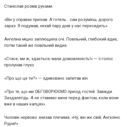
Станіслав розвів руками.
«Він у справах приїхав. А готель… сам розумієш, дорого
зараз. Я подумав, нехай пару днів у нас пересидить».
Ангеліна міцно заплющила очі. Повільний, глибокий вдих,
потім такий же повільний видих.
«Стасе, ми ж, здається, мали домовленість!» — її голос
пролунав глухо.
«Про що це ти?» — здивовано запитав він.
«Про те, що ми ОБГОВОРЮЄМО приїзд гостей. Завжди.
Заздалегідь. А не ставимо мене перед фактом, коли вони
вже в наших капцях».
Чоловік нервово знизав плечима: «Ну, він же свій, Ангеліно.
Рідня!»