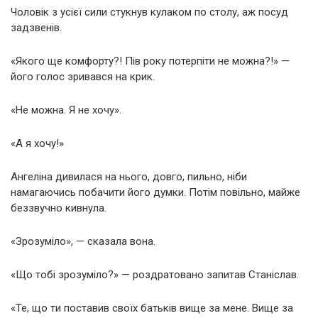
Чоловік з усієї сили стукнув кулаком по столу, аж посуд
задзвенів.
«Якого ще комфорту?! Пів року потерпіти не можна?!» —
його голос зривався на крик.
«Не можна. Я не хочу».
«А я хочу!»
Ангеліна дивилася на нього, довго, пильно, ніби
намагаючись побачити його думки. Потім повільно, майже
беззвучно кивнула.
«Зрозуміло», — сказала вона.
«Що тобі зрозуміло?» — роздратовано запитав Станіслав.
«Те, що ти поставив своїх батьків вище за мене. Вище за