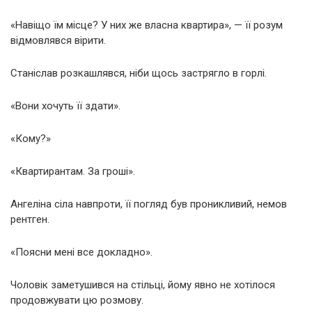
«Навіщо їм місце? У них же власна квартира», — її розум
відмовлявся вірити.
Станіслав розкашлявся, ніби щось застрягло в горлі.
«Вони хочуть її здати».
«Кому?»
«Квартирантам. За гроші».
Ангеліна сіла навпроти, її погляд був проникливий, немов
рентген.
«Поясни мені все докладно».
Чоловік заметушився на стільці, йому явно не хотілося
продовжувати цю розмову.