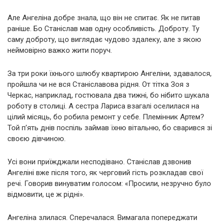
Але Ангеліна добре знала, що він не спитає. Як не питав
раніше. Бо Станіслав мав одну особливість. Доброту. Ту
саму доброту, що виглядає чудово здалеку, але з якою
неймовірно важко жити поруч.
За три роки їхнього шлюбу квартирою Ангеліни, здавалося,
пройшла чи не вся Станіславова рідня. От тітка Зоя з
Черкас, наприклад, гостювала два тижні, бо нібито шукала
роботу в столиці. А сестра Лариса взагалі оселилася на
цілий місяць, бо робила ремонт у себе. Племінник Артем?
Той п’ять днів поспіль займав їхню вітальню, бо сварився зі
своєю дівчиною.
Усі вони приїжджали несподівано. Станіслав дзвонив
Ангеліні вже після того, як черговий гість розкладав свої
речі. Говорив винуватим голосом: «Просили, незручно було
відмовити, це ж рідні».
Ангеліна злилася. Сперечалася. Вимагала попереджати