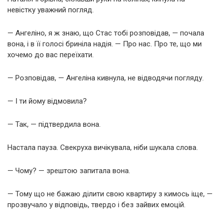
невістку уважний погляд.
— Ангеліно, я ж знаю, що Стас тобі розповідав, — почала
вона, і в її голосі бриніла надія. — Про нас. Про те, що ми
хочемо до вас переїхати.
— Розповідав, — Ангеліна кивнула, не відводячи погляду.
— І ти йому відмовила?
— Так, — підтвердила вона.
Настала пауза. Свекруха вичікувала, ніби шукала слова.
— Чому? — зрештою запитала вона.
— Тому що не бажаю ділити свою квартиру з кимось іще, —
прозвучало у відповідь, твердо і без зайвих емоцій.