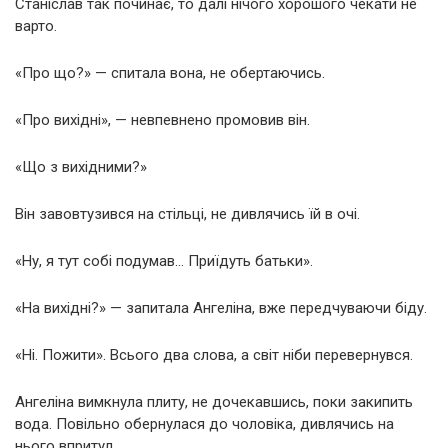
Станіслав так починає, то далі нічого хорошого чекати не
варто.
«Про що?» — спитала вона, не обертаючись.
«Про вихідні», — невпевнено промовив він.
«Що з вихідними?»
Він завовтузився на стільці, не дивлячись їй в очі.
«Ну, я тут собі подумав… Приїдуть батьки».
«На вихідні?» — запитала Ангеліна, вже передчуваючи біду.
«Ні. Пожити». Всього два слова, а світ ніби перевернувся.
Ангеліна вимкнула плиту, не дочекавшись, поки закипить
вода. Повільно обернулася до чоловіка, дивлячись на
нього впритул.