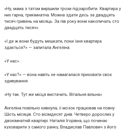
«Ну, мама з татом вирішили трохи підзаробити. Квартира у
них гарна, трикімнатна. Можна здати десь за двадцять
тисяч гривень на місяць. За пів року вони накопичать сто
двадцять тисяч».
«І де ж вони будуть мешкати, поки їхня квартира
здається?» — запитала Ангеліна.
«У нас».
«У нас?» — вона навіть не намагалася приховати своє
здивування.
«Ну так. Тут же місця вистачить. Вітальня вільна».
Ангеліна повільно кивнула, її мозок працював на повну.
Шість місяців. Сто вісімдесят днів. Четверо дорослих у
двокімнатній квартирі. Наталія Ігорівна, що починає
куховарити з самого ранку, Владислав Павлович з його