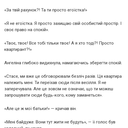
«За твій рахунок?! Та ти просто егоїстка!»
«Я не егоїстка. Я просто захищаю свій особистий простір. І
своє право на спокій».
«Твоє, твоє! Все тобі тільки твоє! А я хто тоді?! Просто
квартирант?!»
Ангеліна глибоко видихнула, намагаючись зберегти спокій.
«Стасе, ми вже це обговорювали безліч разів. Ця квартира
належить мені. Ти переїхав сюди після весілля. Я не
заперечувала. Але це зовсім не означає, що ти можеш
запрошувати сюди будь-кого, кому заманеться».
«Але це ж мої батьки!» — кричав він.
«Мені байдуже. Вони тут жити не будуть», — її голос був