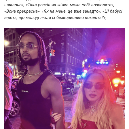
шикарно», «Така розкішна жінка може собі дозволити»,
«Вона прекрасна», «Як на мене, це вже занадто», «Ці бабусі
вірять, що молоді люди їх безкорисливо кохають?»,