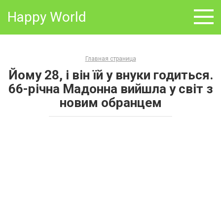
Skip
Happy World
to
content
Главная страница
Йому 28, і він їй у внуки годиться.
66-річна Мадонна вийшла у світ з
новим обранцем