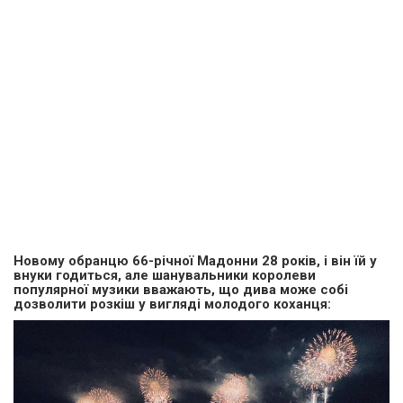
Новому обранцю 66-річної Мадонни 28 років, і він їй у
внуки годиться, але шанувальники королеви
популярної музики вважають, що дива може собі
дозволити розкіш у вигляді молодого коханця: