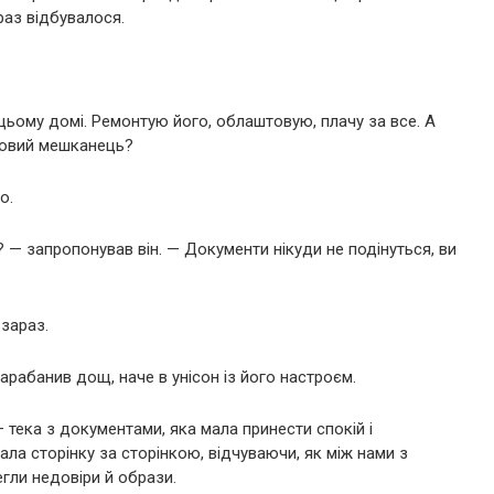
раз відбувалося.
 цьому домі. Ремонтую його, облаштовую, плачу за все. А
совий мешканець?
о.
— запропонував він. — Документи нікуди не подінуться, ви
 зараз.
барабанив дощ, наче в унісон із його настроєм.
— тека з документами, яка мала принести спокій і
вала сторінку за сторінкою, відчуваючи, як між нами з
егли недовіри й образи.