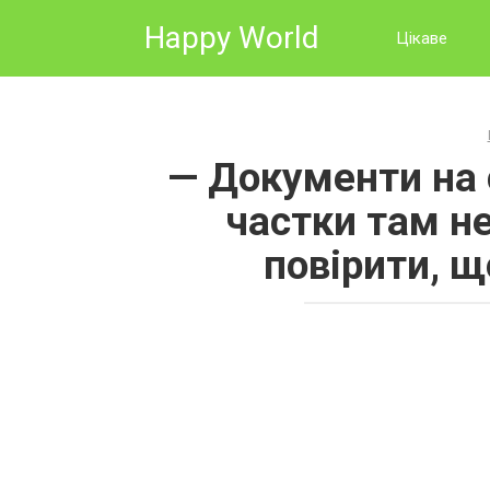
Skip
Happy World
to
Цікаве
content
— Документи на 
частки там не
повірити, 