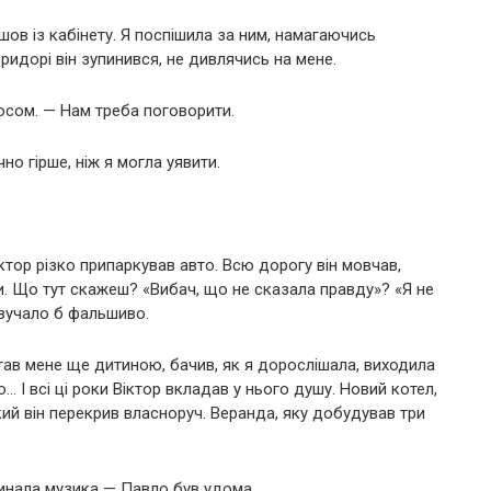
ов із кабінету. Я поспішила за ним, намагаючись
ридорі він зупинився, не дивлячись на мене.
осом. — Нам треба поговорити.
чно гірше, ніж я могла уявити.
тор різко припаркував авто. Всю дорогу він мовчав,
и. Що тут скажеш? «Вибач, що не сказала правду»? «Я не
звучало б фальшиво.
ятав мене ще дитиною, бачив, як я дорослішала, виходила
 І всі ці роки Віктор вкладав у нього душу. Новий котел,
ий він перекрив власноруч. Веранда, яку добудував три
линала музика — Павло був удома.