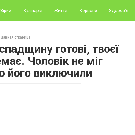
Зірки
Кулінарія
Життя
Корисне
Здоров’я
Главная страница
спадщину готові, твоєї
має. Чоловік не міг
що його виключили