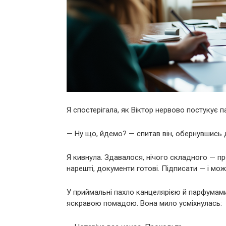
Я спостерігала, як Віктор нервово постукує 
— Ну що, йдемо? — спитав він, обернувшись 
Я кивнула. Здавалося, нічого складного — про
нарешті, документи готові. Підписати — і мож
У приймальні пахло канцелярією й парфумами
яскравою помадою. Вона мило усміхнулась: