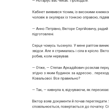
— Нотаріус вас чекає. Проходьте.
Кабінет виявився тісним, із високими книжк
чоловік в окулярах із тонкою оправою, підвів
— Анно Петрівно, Вікторе Сергійовичу, радий
підготовлені.
Серце чомусь тьохнуло. У мене раптом виник
звідси. Але я стрималась і сіла в крісло. Вік
робив, коли нервував.
— Отже, — Степан Аркадійович розклав перед
згідно з яким будинок за адресою… переходи
Ковальової. Все правильно?
— Так, — кивнула я, відчуваючи, як пересихає 
Віктор взяв документи й почав переглядати. 
сповільнюється, повертається до початку. Сп