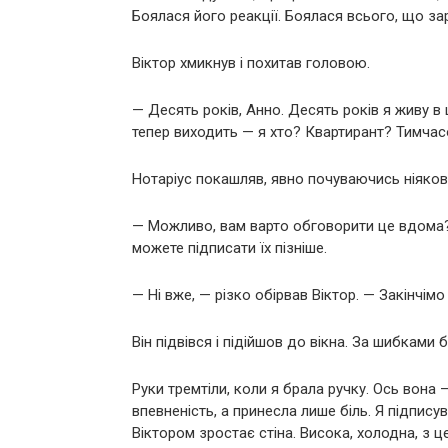
Боялася його реакції. Боялася всього, що за
Віктор хмикнув і похитав головою.
— Десять років, Анно. Десять років я живу в
тепер виходить — я хто? Квартирант? Тимча
Нотаріус покашляв, явно почуваючись ніяков
— Можливо, вам варто обговорити це вдома? 
можете підписати їх пізніше.
— Ні вже, — різко обірвав Віктор. — Закінчімо
Він підвівся і підійшов до вікна. За шибками 
Руки тремтіли, коли я брала ручку. Ось вона 
впевненість, а принесла лише біль. Я підпису
Віктором зростає стіна. Висока, холодна, з ц