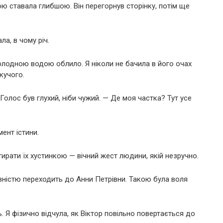
 ставала глибшою. Він перегорнув сторінку, потім ще
а, в чому річ.
 холодною водою облило. Я ніколи не бачила в його очах
кучого.
Голос був глухий, ніби чужий. — Де моя частка? Тут усе
мент істини.
тирати їх хустинкою — вічний жест людини, якій незручно.
овністю переходить до Анни Петрівни. Такою була воля
ь. Я фізично відчула, як Віктор повільно повертається до