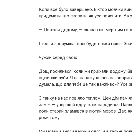
Коли все було завершено, Віктор мовчки вийш
придумати, що сказати, як усе пояснити. У ко
— Поїхали додому, — сказав він мертвим гол
І тоді я зрозуміла: далі буде тільки гірше. Зна
Чужий серед своїх
Дощ посилився, коли ми приїхали додому. Вік
зціпивши зуби. Я не наважувалась заговорит
думала, що для тебе це так важливо»? Усе 
З ґанку на нас повіяло теплом. Цей дім пам’
заміж — уперше й вдруге, як народився Павло…
коли старий зламався в лютий мороз. Дах, як
роки тому…
Ми мовчки зняли верхній одяг. З вітальні до