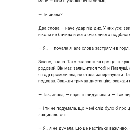
мене — ніби в уповільненій зйомці.
— Ти знала?
Два слова — наче удар під дих. У них усе: зв
ніколи не бачила в його очах нічого подібног
— Я… — почала я, але слова застрягли в горлі
Звісно, знала. Тато сказав мені про це ще рі
родовий. Він має залишитися тобі й Павлуші, 
я тоді промовчала, не стала заперечувати. Т
подавав. Завжди тримав дистанцію, завжди каз
— Так, знала, — нарешті видушила я. — Так ви
— І ти не подумала, що мені слід було б про ц
защипало очі.
— Я… я не думала, що це настільки важливо, 