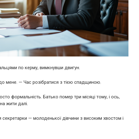
пальцями по керму, вимкнувши двигун.
до мене. — Час розібратися з тією спадщиною.
сто формальність. Батько помер три місяці тому, і ось,
на жити далі.
 секретарки — молоденької дівчини з високим хвостом і