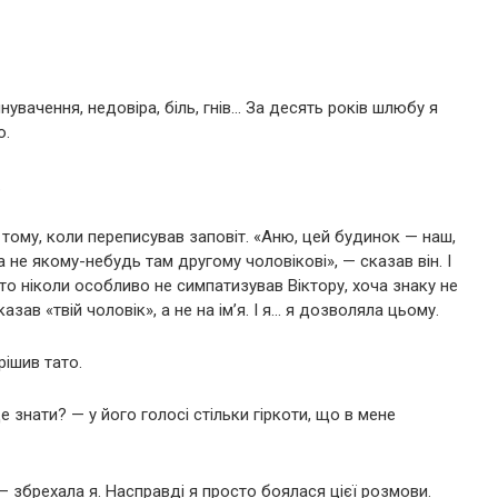
инувачення, недовіра, біль, гнів… За десять років шлюбу я
о.
.
к тому, коли переписував заповіт. «Аню, цей будинок — наш,
а не якому-небудь там другому чоловікові», — сказав він. І
ато ніколи особливо не симпатизував Віктору, хоча знаку не
ав «твій чоловік», а не на ім’я. І я… я дозволяла цьому.
рішив тато.
е знати? — у його голосі стільки гіркоти, що в мене
— збрехала я. Насправді я просто боялася цієї розмови.