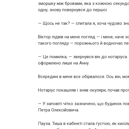
зморшку між бровами, яка з кожною секундою
одну, знову повернувся до першої.
— Щось не так? — спитала я, хоча чудово знал
Віктор підвів на мене погляд — і мене, наче
такого погляду — порожнього й водночас пе
— Це помилка, — звернувся він до нотаріуса. 
оформлено лише на Анну.
Всередині в мене все обірвалося. Ось він, мо
Нотаріус покашляв і зняв окуляри, почав про
— У заповіті чітко зазначено, що будинок п
Петра Олексійовича.
Пауза. Тиша в кабінеті стала густою, як кисіл