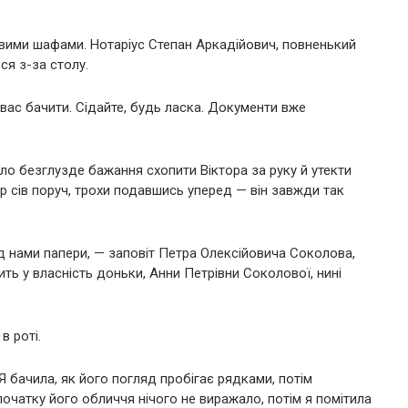
овими шафами. Нотаріус Степан Аркадійович, повненький
ся з-за столу.
 вас бачити. Сідайте, будь ласка. Документи вже
ло безглузде бажання схопити Віктора за руку й утекти
тор сів поруч, трохи подавшись уперед — він завжди так
 нами папери, — заповіт Петра Олексійовича Соколова,
ть у власність доньки, Анни Петрівни Соколової, нині
в роті.
Я бачила, як його погляд пробігає рядками, потім
очатку його обличчя нічого не виражало, потім я помітила