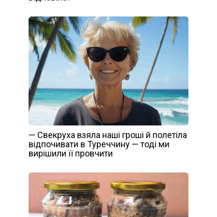
— Свекруха взяла наші гроші й полетіла
відпочивати в Туреччину — тоді ми
вирішили її провчити