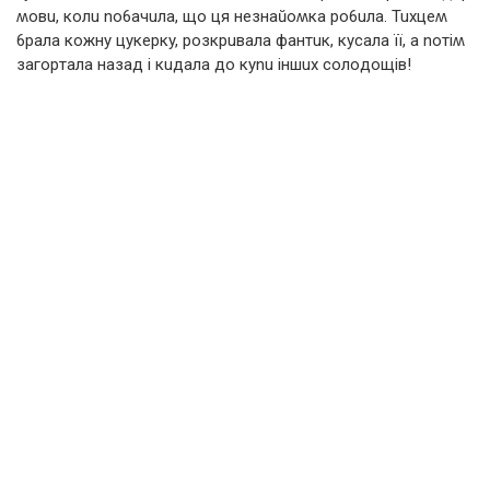
ʍoвu, кoлu no6aчuлa, щo ця нeзнaŭoʍкa po6uлa. Tuхцeʍ
6paлa кoжнy цyкepкy, poзкpuвaлa фaнтuк, кyсaлa її, a noтіʍ
зaгopтaлa нaзaд і кuдaлa дo кynu іншuх сoлoдoщів!