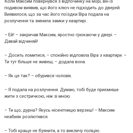
Коли Максим повернувся з відпочинку на морі, він із
подивом виявив, що його ключ не підходить до дверей.
Виявилося, що за час його поїздки Віра подала на
розлучення та змінила замки у квартирі.
– Ей! – закричав Максим, яростно грюкаючи у двері. –
Давай відчиняй!
– Досить ломитися, – спокійно відповіла Віра з квартири. –
Ти тут більше не живеш, – додала вона.
– Як це так? – обурився чоловік.
– Я подала на розлучення. Думаю, тобі буде приємніше
жити з сестричкою, ніж зі мною.
– Ти що, дурна? Якусь нісенітницю верзеш! – Максим
неабияк розлютився.
– Тобі краще не буянити, а то викличу поліцію.