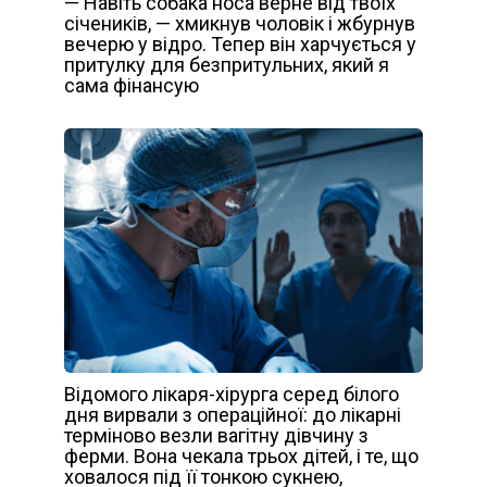
— Навіть собака носа верне від твоїх
січеників, — хмикнув чоловік і жбурнув
вечерю у відро. Тепер він харчується у
притулку для безпритульних, який я
сама фінансую
Відомого лікаря-хірурга серед білого
дня вирвали з операційної: до лікарні
терміново везли вагітну дівчину з
ферми. Вона чекала трьох дітей, і те, що
ховалося під її тонкою сукнею,