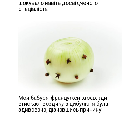
шокувало навіть досвідченого
спеціаліста
Моя бабуся-француженка завжди
втискає гвоздику в цибулю: я була
здивована, дізнавшись причину