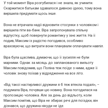
У той момент Віра розгубилася і не знала, як учинити.
Скаржитися батькам здавалося дивною ідеєю, тому вона
вирішила придумати щось інше.
Вона не втрачала надії відновити стосунки з чоловіком і
вирішила піти ва-банк. Віра запропонувала спільну
відпустку, щоб повернути романтику у їхнє життя. На її
подив, Максим із радістю погодився, особливо
враховуючи, що витрати вони планували оплачувати навпіл.
Віра була щаслива, думаючи, що її зусилля не були
марними. Однак за місяць до запланованого вильоту
Максим повідомив, що Поліна теж поїде з ними, адже її
чоловік знову поїхав у відрядження на все літо.
«Від такої настирливої дружини я б теж втекла подалі», –
подумала Віра, почувши цю новину. Вона погодилася на
пропозицію чоловіка. Але за день до відльоту, коли
Максим помітив, що Віра не збирає речі для поїздки, він
дізнався, що дружина нікуди не їде.