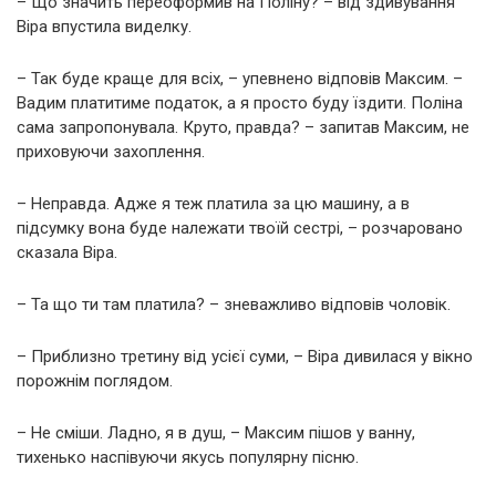
– Що значить переоформив на Поліну? – від здивування
Віра впустила виделку.
– Так буде краще для всіх, – упевнено відповів Максим. –
Вадим платитиме податок, а я просто буду їздити. Поліна
сама запропонувала. Круто, правда? – запитав Максим, не
приховуючи захоплення.
– Неправда. Адже я теж платила за цю машину, а в
підсумку вона буде належати твоїй сестрі, – розчаровано
сказала Віра.
– Та що ти там платила? – зневажливо відповів чоловік.
– Приблизно третину від усієї суми, – Віра дивилася у вікно
порожнім поглядом.
– Не сміши. Ладно, я в душ, – Максим пішов у ванну,
тихенько наспівуючи якусь популярну пісню.