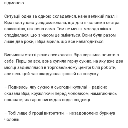
відмовою.
Ситуації одна за одною складалися, наче великий пазл, і
Віра поступово усвідомлювала, що для її чоловіка сестра
важливіша, ніж вона сама. Тим не менш, молода жінка
сподівалася, що з часом це зміниться. Вони були разом
лише два роки, і Віра вірила, що все налагодиться.
Вивчивши статті різних психологів, Віра вирішила почати з
себе. Перш за все, вона купила гарну сукню, на яку вже два
місяці задивлялася в торговельному центрі біля роботи,
але весь цей час шкодувала грошей на покупку.
– Подивись, яку сукню я сьогодні купила! – радісно
сказала Віра, кружляючи перед чоловіком, намагаючись
показати, як гарно виглядає поділ спідниці.
– Тобі лише б гроші витратити, – незадоволено буркнув
чоловік.