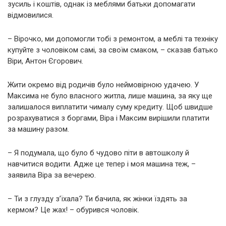
зусиль і коштів, однак із меблями батьки допомагати
відмовилися.
– Вірочко, ми допомогли тобі з ремонтом, а меблі та техніку
купуйте з чоловіком самі, за своїм смаком, – сказав батько
Віри, Антон Єгорович.
Жити окремо від родичів було неймовірною удачею. У
Максима не було власного житла, лише машина, за яку ще
залишалося виплатити чималу суму кредиту. Щоб швидше
розрахуватися з боргами, Віра і Максим вирішили платити
за машину разом.
– Я подумала, що було б чудово піти в автошколу й
навчитися водити. Адже це тепер і моя машина теж, –
заявила Віра за вечерею.
– Ти з глузду з’їхала? Ти бачила, як жінки їздять за
кермом? Це жах! – обурився чоловік.