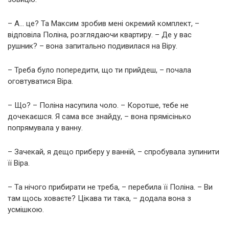
– А… це? Та Максим зробив мені окремий комплект, –
відповіла Поліна, розглядаючи квартиру. – Де у вас
рушник? – вона запитально подивилася на Віру.
– Треба було попередити, що ти прийдеш, – почала
оговтуватися Віра.
– Що? – Поліна насупила чоло. – Коротше, тебе не
дочекаєшся. Я сама все знайду, – вона прямісінько
попрямувала у ванну.
– Зачекай, я дещо приберу у ванній, – спробувала зупинити
її Віра.
– Та нічого прибирати не треба, – перебила її Поліна. – Ви
там щось ховаєте? Цікава ти така, – додала вона з
усмішкою.