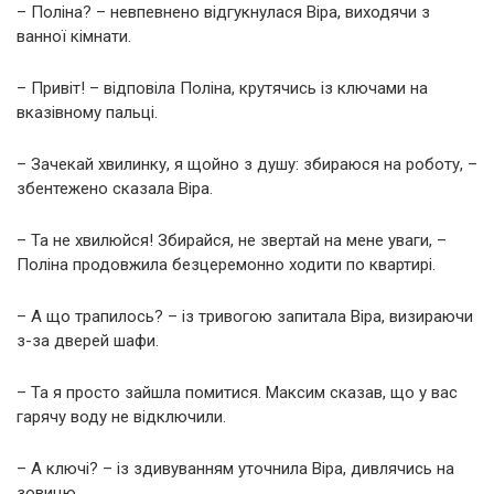
– Поліна? – невпевнено відгукнулася Віра, виходячи з
ванної кімнати.
– Привіт! – відповіла Поліна, крутячись із ключами на
вказівному пальці.
– Зачекай хвилинку, я щойно з душу: збираюся на роботу, –
збентежено сказала Віра.
– Та не хвилюйся! Збирайся, не звертай на мене уваги, –
Поліна продовжила безцеремонно ходити по квартирі.
– А що трапилось? – із тривогою запитала Віра, визираючи
з-за дверей шафи.
– Та я просто зайшла помитися. Максим сказав, що у вас
гарячу воду не відключили.
– А ключі? – із здивуванням уточнила Віра, дивлячись на
зовицю.