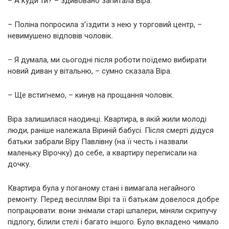
– А куди ти? – здивовано запитала Віра.
– Поліна попросила з’їздити з нею у торговий центр, –
невимушено відповів чоловік.
– Я думала, ми сьогодні після роботи поїдемо вибирати
новий диван у вітальню, – сумно сказала Віра.
– Ще встигнемо, – кинув на прощання чоловік.
Віра залишилася наодинці. Квартира, в якій жили молоді
люди, раніше належала Віриній бабусі. Після смерті дідуся
батьки забрали Віру Павлівну (на її честь і назвали
маленьку Вірочку) до себе, а квартиру переписали на
дочку.
Квартира була у поганому стані і вимагала негайного
ремонту. Перед весіллям Вірі та її батькам довелося добре
попрацювати: вони знімали старі шпалери, міняли скрипучу
підлогу, білили стелі і багато іншого. Було вкладено чимало