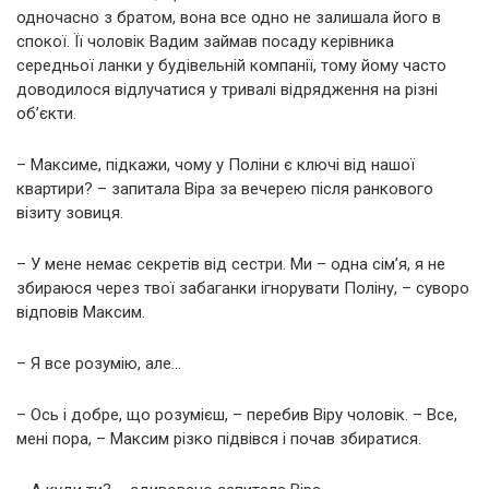
одночасно з братом, вона все одно не залишала його в
спокої. Її чоловік Вадим займав посаду керівника
середньої ланки у будівельній компанії, тому йому часто
доводилося відлучатися у тривалі відрядження на різні
об’єкти.
– Максиме, підкажи, чому у Поліни є ключі від нашої
квартири? – запитала Віра за вечерею після ранкового
візиту зовиця.
– У мене немає секретів від сестри. Ми – одна сім’я, я не
збираюся через твої забаганки ігнорувати Поліну, – суворо
відповів Максим.
– Я все розумію, але…
– Ось і добре, що розумієш, – перебив Віру чоловік. – Все,
мені пора, – Максим різко підвівся і почав збиратися.