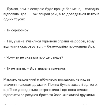
– Думаю, вам із сестрою буде краще без мене, – холодно
відповіла Віра. – Тож збирай речі, а то доведеться летіти в
одних трусах.
– Ти серйозно?
– Так, у мене з’явилися термінові справи на роботі, тому
відпустка скасовується, – беземоційно промовила Віра.
– Чому ти не сказала про це раніше?
– Ти не питав, – Віра знизала плечима.
Максим, натхненний майбутньою поїздкою, не надав
значення словам дружини. Поліна була в захваті від того,
що їй не доведеться витрачатися, і що вона зможе
відпочити за рахунок брата та його «жахливої дружини».