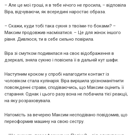
– Але це мої гроші, я в тебе нічого не просила, – відповіла
Віра, відчуваючи, як всередині наростає образа.
– Скажи, куди тобі така сукня з твоїми-то боками? –
Максим продовжив насміхатися. – Це для жінок іншого
рівня. Дивлюся, ти в себе сильно повірила.
Віра зі смутком подивилася на своє відображення в
дзеркалі, зняла сукню і повісила її в дальній кут шафи.
Наступним кроком у спробі налагодити контакт із
чоловіком стала кулінарія. Віра вирішила урізноманітнити
повсякденні страви, сподіваючись, що Максим оцінить її
старання. Однак і цього разу вона не побачила тієї реакції,
на яку розраховувала.
Натомість за вечерею Максим несподівано повідомив, що
переоформив машину на свою сестру.