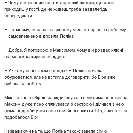
– Чому я маю пояснювати дорослій людині, що коли
приходиш у гості, де не живеш, треба заздалегідь
попереджати.
– По-моєму, ти зараз на рівному місці створюєш проблему,
– самовпевнено відповіла Поліна.
– Добре. Я поговорю з Максимом, чому він роздає ключі
від моєї квартири всім підряд.
– У якому сенсі «всім підряд»? – Поліна почала
обурюватися, але не встигла договорити, бо Віра вже
вийшла на роботу.
Між Поліною і Вірою завжди існувала невидима ворожнеча.
Максим дуже тісно спілкувався з сестрою і ділився з нею
всіма подробицями свого сімейного життя. Що, звісно ж, не
подобалося Вірі.
Незважаючи на те, що Поліна також завела сім’ю