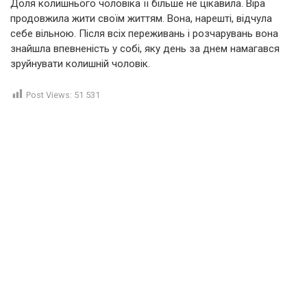
Доля колишнього чоловіка її більше не цікавила. Віра
продовжила жити своїм життям. Вона, нарешті, відчула
себе вільною. Після всіх переживань і розчарувань вона
знайшла впевненість у собі, яку день за днем намагався
зруйнувати колишній чоловік.
Post Views:
51 531