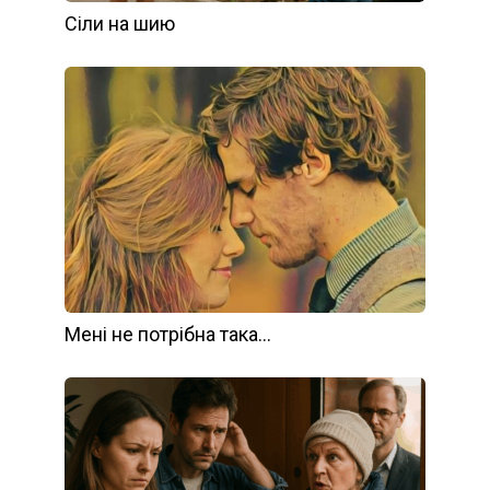
Сіли на шию
Мені не потрібна така…