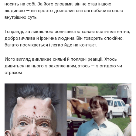
носить на собі. За його словами, він не став іншою
людиною — він просто дозволив світові побачити свою
внутрішню суть.
І справді, за лякаючою зовнішністю ховається інтелігентна,
доброзичлива й іронічна людина. Він говорить спокійно,
багато посміхається і легко йде на контакт.
Його вигляд викликає сильні й полярні реакції. Хтось
дивиться на нього з захопленням, хтось — з огидою чи
страхом.