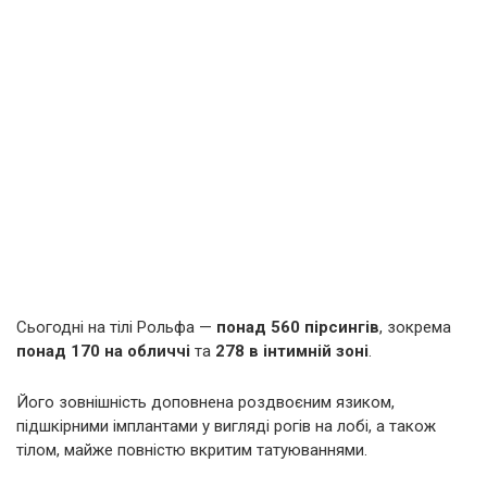
Сьогодні на тілі Рольфа —
понад 560 пірсингів
, зокрема
понад 170 на обличчі
та
278 в інтимній зоні
.
Його зовнішність доповнена роздвоєним язиком,
підшкірними імплантами у вигляді рогів на лобі, а також
тілом, майже повністю вкритим татуюваннями.