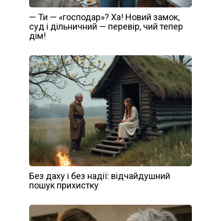
— Ти — «господар»? Ха! Новий замок,
суд і дільничний — перевір, чий тепер
дім!
Без даху і без надії: відчайдушний
пошук прихистку