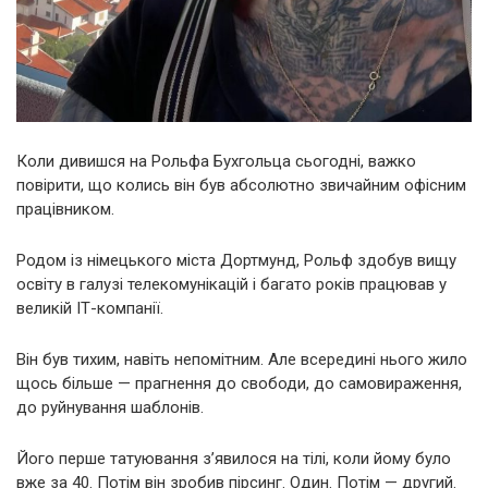
Коли дивишся на Рольфа Бухгольца сьогодні, важко
повірити, що колись він був абсолютно звичайним офісним
працівником.
Родом із німецького міста Дортмунд, Рольф здобув вищу
освіту в галузі телекомунікацій і багато років працював у
великій ІТ-компанії.
Він був тихим, навіть непомітним. Але всередині нього жило
щось більше — прагнення до свободи, до самовираження,
до руйнування шаблонів.
Його перше татуювання з’явилося на тілі, коли йому було
вже за 40. Потім він зробив пірсинг. Один. Потім — другий.