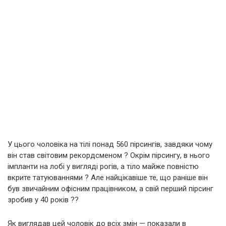
У цього чоловіка на тілі понад 560 пірсингів, завдяки чому
він став світовим рекордсменом ? Окрім пірсингу, в нього
імпланти на лобі у вигляді рогів, а тіло майже повністю
вкрите татуюваннями ? Але найцікавіше те, що раніше він
був звичайним офісним працівником, а свій перший пірсинг
зробив у 40 років ??
Як виглядав цей чоловік до всіх змін — показали в