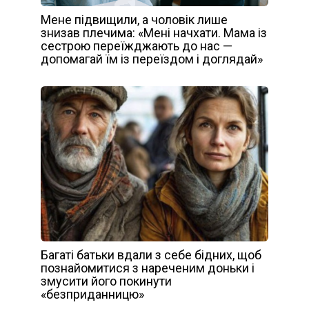
Мене підвищили, а чоловік лише
знизав плечима: «Мені начхати. Мама із
сестрою переїжджають до нас —
допомагай їм із переїздом і доглядай»
Багаті батьки вдали з себе бідних, щоб
познайомитися з нареченим доньки і
змусити його покинути
«безприданницю»