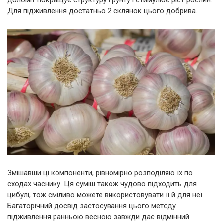
доломіт покращує структуру ґрунту і стимулює ріст рослин.
Для підживлення достатньо 2 склянок цього добрива.
Змішавши ці компоненти, рівномірно розподіляю їх по
сходах часнику. Ця суміш також чудово підходить для
цибулі, тож сміливо можете використовувати її й для неї.
Багаторічний досвід застосування цього методу
підживлення ранньою весною завжди дає відмінний