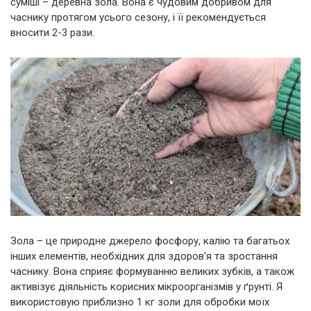
суміші – деревна зола. Вона є чудовим добривом для
часнику протягом усього сезону, і її рекомендується
вносити 2-3 рази.
Зола – це природне джерело фосфору, калію та багатьох
інших елементів, необхідних для здоров’я та зростання
часнику. Вона сприяє формуванню великих зубків, а також
активізує діяльність корисних мікроорганізмів у ґрунті. Я
використовую приблизно 1 кг золи для обробки моїх