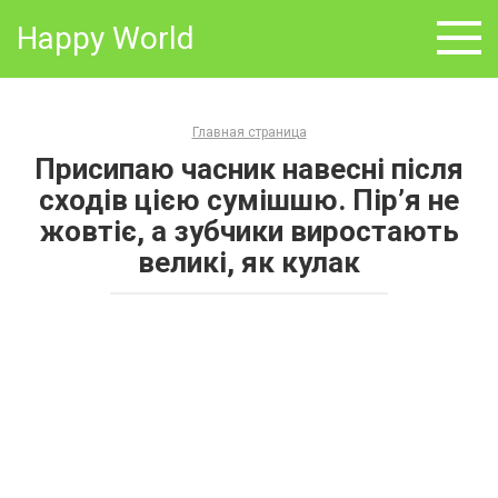
Skip
Happy World
to
content
Главная страница
Присипаю часник навесні після
сходів цією сумішшю. Пір’я не
жовтіє, а зубчики виростають
великі, як кулак