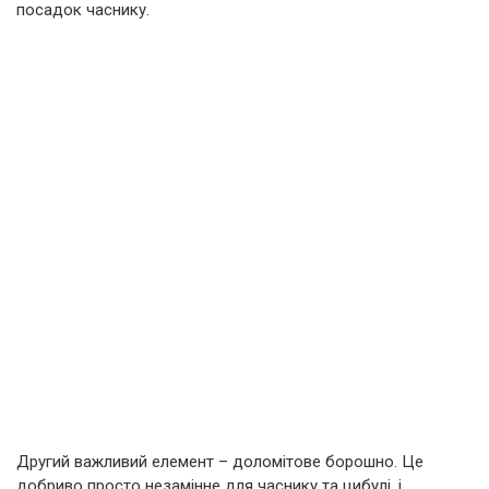
посадок часнику.
Другий важливий елемент – доломітове борошно. Це
добриво просто незамінне для часнику та цибулі, і