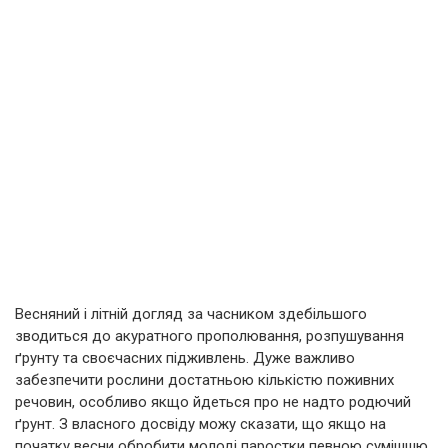
Весняний і літній догляд за часником здебільшого
зводиться до акуратного прополювання, розпушування
ґрунту та своєчасних підживлень. Дуже важливо
забезпечити рослини достатньою кількістю поживних
речовин, особливо якщо йдеться про не надто родючий
ґрунт. З власного досвіду можу сказати, що якщо на
початку весни обробити молоді паростки певною сумішшю,