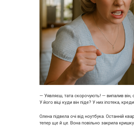
— Уявляєш, тата скорочують! — випалив він,
У його віці куди він піде? У них іпотека, кред
Олена підвела очі від ноутбука. Останній кв
тепер ще й це. Вона повільно закрила кришку