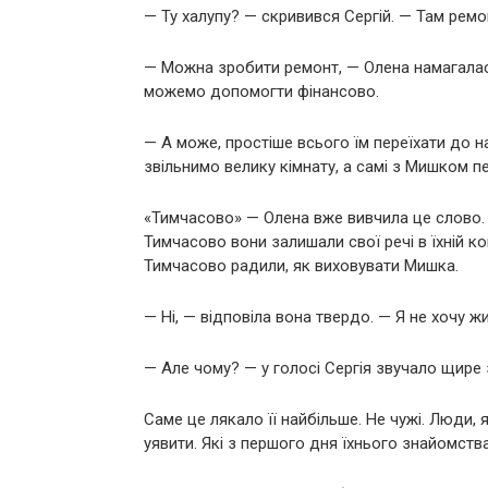
— Ту халупу? — скривився Сергій. — Там ремо
— Можна зробити ремонт, — Олена намагалася
можемо допомогти фінансово.
— А може, простіше всього їм переїхати до н
звільнимо велику кімнату, а самі з Мишком 
«Тимчасово» — Олена вже вивчила це слово.
Тимчасово вони залишали свої речі в їхній к
Тимчасово радили, як виховувати Мишка.
— Ні, — відповіла вона твердо. — Я не хочу ж
— Але чому? — у голосі Сергія звучало щире 
Саме це лякало її найбільше. Не чужі. Люди, 
уявити. Які з першого дня їхнього знайомства