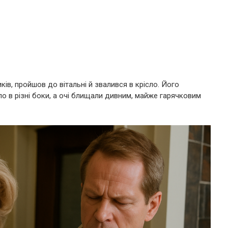
иків, пройшов до вітальні й звалився в крісло. Його
о в різні боки, а очі блищали дивним, майже гарячковим