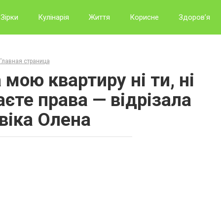
Зірки
Кулінарія
Життя
Корисне
Здоров’я
Главная страница
мою квартиру ні ти, ні
аєте права — відрізала
віка Олена