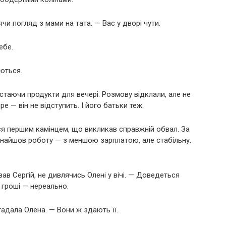
чи погляд з мами на тата. — Вас у дворі чути.
ебе.
аються.
стаючи продукти для вечері. Розмову відклали, але не
 — він не відступить. І його батьки теж.
ася першим камінцем, що викликав справжній обвал. За
найшов роботу — з меншою зарплатою, але стабільну.
ав Сергій, не дивлячись Олені у вічі. — Доведеться
 гроші — нереально.
гадала Олена. — Вони ж здають її.