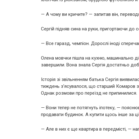
— А чому ви кричите? — запитав він, переводя
Сергій підняв сина на руки, пригортаючи до с
— Все гаразд, чемпіон. Дорослі іноді спереч
Олена мовчки пішла на кухню, машинально ді
завершили. Вона знала Сергія достатньо добре
Історія зі звільненням батька Сергія виявил
тиждень з’ясувалося, що старший Комаров з
Однак розмови про переїзд не припинилися.
— Вони тепер не потягнуть іпотеку, — пояснюв
продавати будинок. А купити щось інше за ці
— Але в них є ще квартира в передмісті, — на