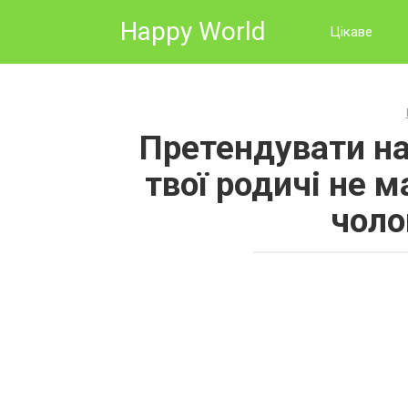
Skip
Happy World
to
Цікаве
content
Претендувати на 
твої родичі не м
чоло