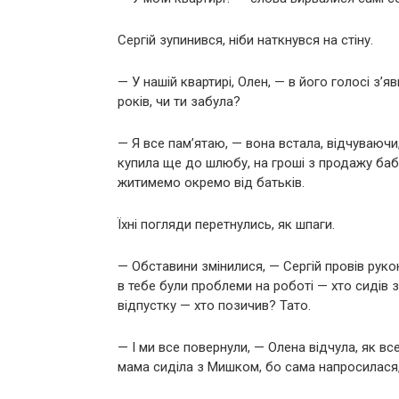
Сергій зупинився, ніби наткнувся на стіну.
— У нашій квартирі, Олен, — в його голосі з’
років, чи ти забула?
— Я все пам’ятаю, — вона встала, відчуваючи,
купила ще до шлюбу, на гроші з продажу бабу
житимемо окремо від батьків.
Їхні погляди перетнулись, як шпаги.
— Обставини змінилися, — Сергій провів рук
в тебе були проблеми на роботі — хто сидів 
відпустку — хто позичив? Тато.
— І ми все повернули, — Олена відчула, як в
мама сиділа з Мишком, бо сама напросилася,