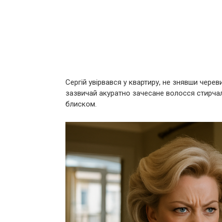
Сергій увірвався у квартиру, не знявши черев
зазвичай акуратно зачесане волосся стирчал
блиском.