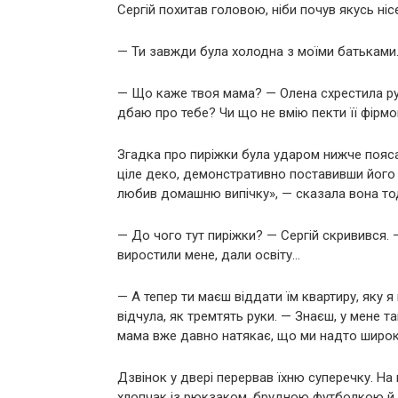
Сергій похитав головою, ніби почув якусь ніс
— Ти завжди була холодна з моїми батьками
— Що каже твоя мама? — Олена схрестила ру
дбаю про тебе? Чи що не вмію пекти її фірмо
Згадка про пиріжки була ударом нижче пояса
ціле деко, демонстративно поставивши його
любив домашню випічку», — сказала вона тод
— До чого тут пиріжки? — Сергій скривився.
виростили мене, дали освіту…
— А тепер ти маєш віддати їм квартиру, яку 
відчула, як тремтять руки. — Знаєш, у мене 
мама вже давно натякає, що ми надто широк
Дзвінок у двері перервав їхню суперечку. Н
хлопчак із рюкзаком, брудною футболкою й 