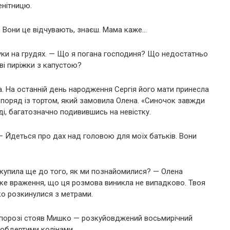
енітницю.
. Вони це відчувають, знаєш. Мама каже…
ки на грудях. — Що я погана господиня? Що недостатньо
ві пиріжки з капустою?
. На останній день народження Сергія його мати принесла
 поряд із тортом, який замовила Олена. «Синочок завжди
і, багатозначно подивившись на невістку.
 — Йдеться про дах над головою для моїх батьків. Вони
я купила ще до того, як ми познайомилися? — Олена
таке враження, що ця розмова виникла не випадково. Твоя
о розкинулися з метрами.
а порозі стояв Мишко — розкуйовджений восьмирічний
обдертими колінами.