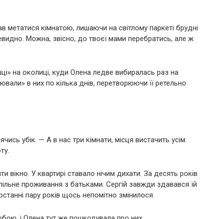
ав метатися кімнатою, лишаючи на світлому паркеті брудні
евидно. Можна, звісно, до твоєї мами перебратись, але ж
ці» на околиці, куди Олена ледве вибиралась раз на
тювали» в них по кілька днів, перетворюючи її ретельно
ячись убік. — А в нас три кімнати, місця вистачить усім.
ту.
и вікно. У квартирі ставало нічим дихати. За десять років
ільне проживання з батьками. Сергій завжди здавався їй
 останні пару років щось непомітно змінилося.
обою, і Олена тут же пошкодувала про них.