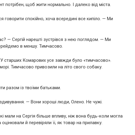
нт потрібен, щоб жити нормально. І далеко від міста.
 говорити спокійно, хоча всередині все кипіло. — Ми
ас? — Сергій нарешті зустрівся з нею поглядом. — Ми
перейдемо в меншу. Тимчасово.
 У старших Комарових усе завжди було «тимчасово».
оморі. Тимчасово привозили на літо свого собаку.
ити разом із твоїми батьками.
здивування. — Вони хороші люди, Олено. Не чужі.
які мали на Сергія більше впливу, ніж вона будь-коли могла
 оцінювали й перевіряли її, як товар на прилавку.