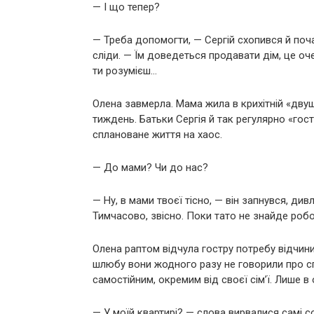
— І що тепер?
— Треба допомогти, — Сергій схопився й поч
сліди. — Їм доведеться продавати дім, це оч
ти розумієш…
Олена завмерла. Мама жила в крихітній «двуш
тиждень. Батьки Сергія й так регулярно «гос
сплановане життя на хаос.
— До мами? Чи до нас?
— Ну, в мами твоєї тісно, — він запнувся, дивл
Тимчасово, звісно. Поки тато не знайде робо
Олена раптом відчула гостру потребу відчинит
шлюбу вони жодного разу не говорили про сп
самостійним, окремим від своєї сім’ї. Лише в
— У моїй квартирі? — слова вирвалися самі с