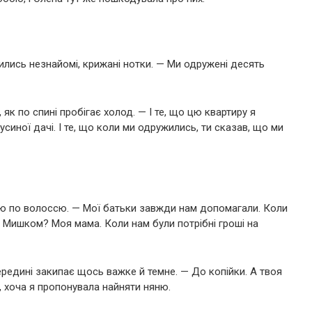
явились незнайомі, крижані нотки. — Ми одружені десять
 як по спині пробігає холод. — І те, що цю квартиру я
синої дачі. І те, що коли ми одружились, ти сказав, що ми
ою по волоссю. — Мої батьки завжди нам допомагали. Коли
з Мишком? Моя мама. Коли нам були потрібні гроші на
середині закипає щось важке й темне. — До копійки. А твоя
 хоча я пропонувала найняти няню.