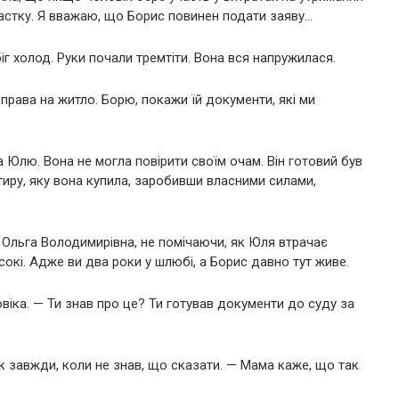
частку. Я вважаю, що Борис повинен подати заяву…
іг холод. Руки почали тремтіти. Вона вся напружилася.
 права на житло. Борю, покажи їй документи, які ми
а Юлю. Вона не могла повірити своїм очам. Він готовий був
тиру, яку вона купила, заробивши власними силами,
Ольга Володимирівна, не помічаючи, як Юля втрачає
окі. Адже ви два роки у шлюбі, а Борис давно тут живе.
віка. — Ти знав про це? Ти готував документи до суду за
к завжди, коли не знав, що сказати. — Мама каже, що так