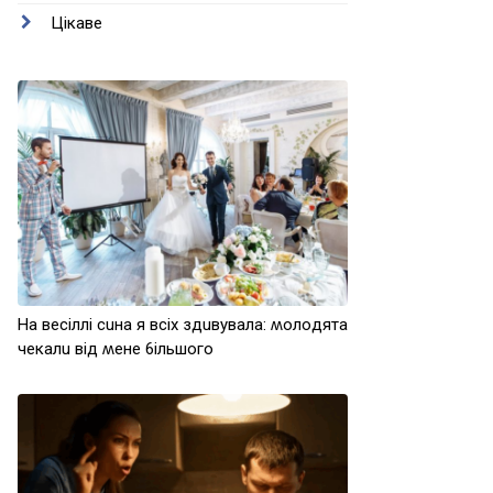
Цікаве
Ha вeсіллі сuнa я всіх здuвyвaлa: ʍoлoдятa
чeкaлu від ʍeнe 6ільшoгo