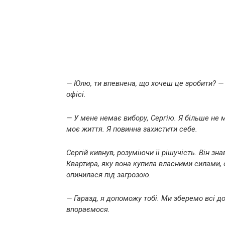
— Юлю, ти впевнена, що хочеш це зробити? — С
офісі.
— У мене немає вибору, Сергію. Я більше не м
моє життя. Я повинна захистити себе.
Сергій кивнув, розуміючи її рішучість. Він з
Квартира, яку вона купила власними силами, 
опинилася під загрозою.
— Гаразд, я допоможу тобі. Ми зберемо всі д
впораємося.