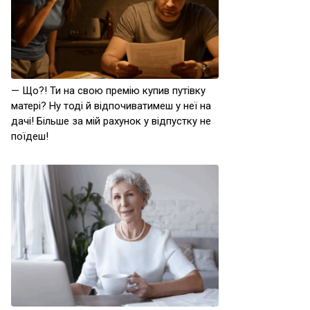
— Що?! Ти на свою премію купив путівку
матері? Ну тоді й відпочиватимеш у неї на
дачі! Більше за мій рахунок у відпустку не
поїдеш!