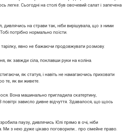
сь легке. Сьогодні на столі був овочевий салат і запечена
, дивлячись на страви так, ніби вирішувала, що з ними
 Тобі потрібно нормально поїсти.
у тарілку, явно не бажаючи продовжувати розмову.
я, як завжди сіла, поклавши руки на коліна.
стигаючи, як статуя, і навіть не намагаючись приховати
о те, як ви живете.
лося. Вона машинально пригладила скатертину,
 повітрі зависло дивне відчуття. Здавалося, що щось
 зробила паузу, дивлячись Юлі прямо в очі, ніби
а. Ми з нею дуже цікаво поговорили… про сімейне право.