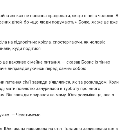
йна жінка» не повинна працювати, якщо в неї є чоловік. А
урених дітей, бо «що люди подумають». Боже, як же це вже
а на підлокітник крісла, спостерігаючи, як чоловік
знали, куди подітися.
 це важливе сімейне питання, — сказав Борис із тінню
, наче виправдовуючись перед самим собою.
и питання сім’ї завжди з’являлися, як за розкладом. Коли
оді мати повністю занурилася в турботу про нього.
ня. Він завжди озирався на маму. Юля розуміла це, але з
кухню. — Чекатимемо.
і. Юля якраз накривала на стіл. Традиція залишилася ще з