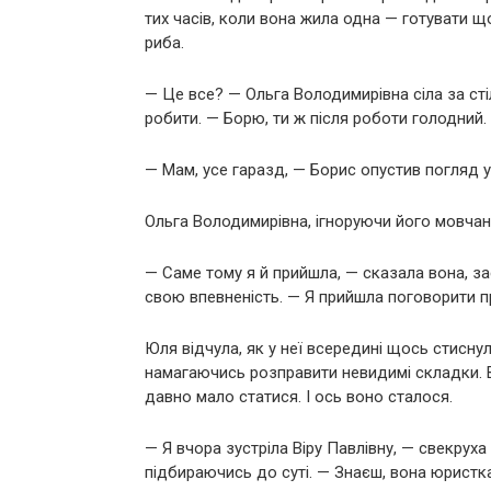
тих часів, коли вона жила одна — готувати що
риба.
— Це все? — Ольга Володимирівна сіла за стіл
робити. — Борю, ти ж після роботи голодний.
— Мам, усе гаразд, — Борис опустив погляд 
Ольга Володимирівна, ігноруючи його мовчанн
— Саме тому я й прийшла, — сказала вона, за
свою впевненість. — Я прийшла поговорити пр
Юля відчула, як у неї всередині щось стисну
намагаючись розправити невидимі складки. В
давно мало статися. І ось воно сталося.
— Я вчора зустріла Віру Павлівну, — свекруха
підбираючись до суті. — Знаєш, вона юристк