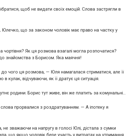
ібратися, щоб не видати своїх емоцій. Слова застрягли в
 Юлечко, що за законом чоловік має право на частку у
за чортівня? Як ця розмова взагалі могла розпочатися?
до знайомства з Борисом. Яка маячня!
 до чого ця розмова, — Юля намагалася стриматися, але її
 в кулак, відчуваючи, як її дратує ця ситуація.
тнє родини. Борис тут живе, він же платить за комунальні…
ї слова прорвалися з роздратуванням. — А іпотеку я
, не зважаючи на напругу в голосі Юлі, дістала з сумки
нила, що якщо чоловік бере участь у витратах на утримання