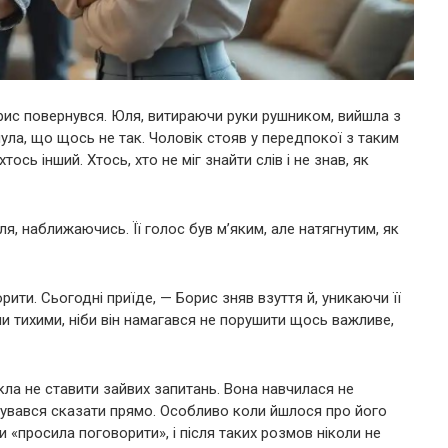
рис повернувся. Юля, витираючи руки рушником, вийшла з
дчула, що щось не так. Чоловік стояв у передпокої з таким
ось інший. Хтось, хто не міг знайти слів і не знав, як
 наближаючись. Її голос був м’яким, але натягнутим, як
ти. Сьогодні приїде, — Борис зняв взуття й, уникаючи її
и тихими, ніби він намагався не порушити щось важливе,
ла не ставити зайвих запитань. Вона навчилася не
ажувався сказати прямо. Особливо коли йшлося про його
и «просила поговорити», і після таких розмов ніколи не