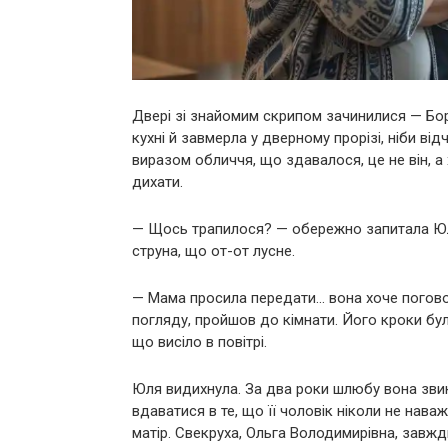
Двері зі знайомим скрипом зачинилися — Бо
кухні й завмерла у дверному прорізі, ніби ві
виразом обличчя, що здавалося, це не він, а хт
дихати.
— Щось трапилося? — обережно запитала Юля,
струна, що от-от лусне.
— Мама просила передати… вона хоче поговори
погляду, пройшов до кімнати. Його кроки бул
що висіло в повітрі.
Юля видихнула. За два роки шлюбу вона звик
вдаватися в те, що її чоловік ніколи не нав
матір. Свекруха, Ольга Володимирівна, завжд