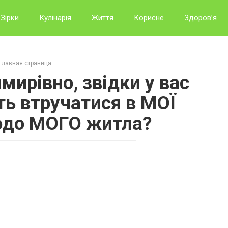
Зірки
Кулінарія
Життя
Корисне
Здоров’я
Главная страница
мирівно, звідки у вас
ть втручатися в МОЇ
одо МОГО житла?