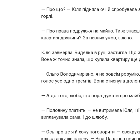
— Про що? — Юля підняла очі й спробувала з
горлі.
— Про права подружжя на майно. Ти ж знаєш,
квартирі дружини? За певних умов, звісно.
Юля завмерла. Виделка в руці застигла. Що 
Вона ж точно знала, що купила квартиру ще 
— Ольго Володимирівно, я не зовсім розумію,
голос усе одно тремтів. Вона стиснула долоню
— А до того, люба, що пора думати про майбу
— Половину платить, — не витримала Юля, і ї
виплачувала сама. І до шлюбу.
— Ось про це я й хочу поговорити, — свекруха
кілька аркушів паперу. — Віра Павлівна пояс