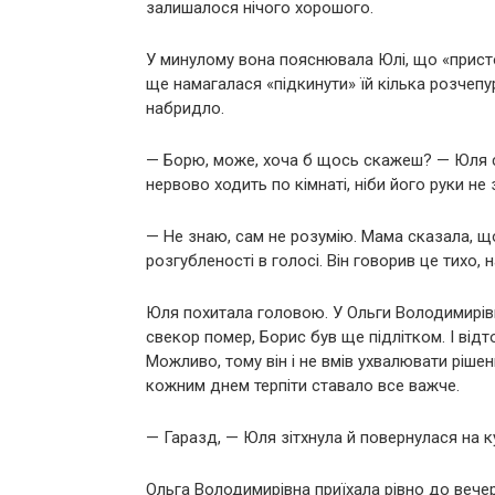
залишалося нічого хорошого.
У минулому вона пояснювала Юлі, що «присто
ще намагалася «підкинути» їй кілька розчеп
набридло.
— Борю, може, хоча б щось скажеш? — Юля сіл
нервово ходить по кімнаті, ніби його руки не 
— Не знаю, сам не розумію. Мама сказала, що
розгубленості в голосі. Він говорив це тихо
Юля похитала головою. У Ольги Володимирівн
свекор помер, Борис був ще підлітком. І відт
Можливо, тому він і не вмів ухвалювати рішен
кожним днем терпіти ставало все важче.
— Гаразд, — Юля зітхнула й повернулася на 
Ольга Володимирівна приїхала рівно до вечер