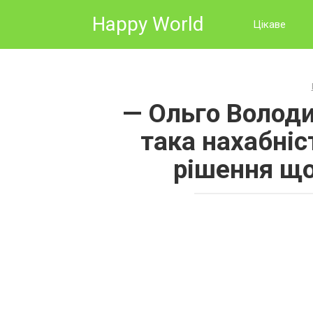
Skip
Happy World
to
Цікаве
content
— Ольго Володи
така нахабніс
рішення щ