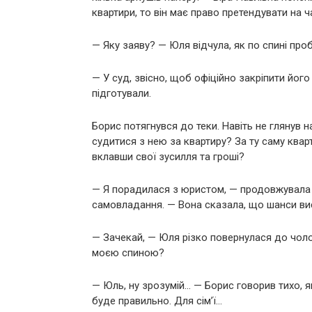
квартири, то він має право претендувати на 
— Яку заяву? — Юля відчула, як по спині проб
— У суд, звісно, щоб офіційно закріпити його
підготували.
Борис потягнувся до теки. Навіть не глянув н
судитися з нею за квартиру? За ту саму квар
вклавши свої зусилля та гроші?
— Я порадилася з юристом, — продовжувала 
самовладання. — Вона сказала, що шанси вис
— Зачекай, — Юля різко повернулася до чоло
моєю спиною?
— Юль, ну зрозумій… — Борис говорив тихо, я
буде правильно. Для сім’ї…