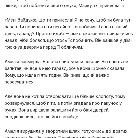
пішки, щоб побачити свого онука, Марку, і я принесла…»
«Мені байдуже, що ти принесла! Я не хочу, щоб ти була тут
зараз. Ти повинна піти негайно! Ти побачиш Ганса в інший
день, гаразд? Просто йди!» — різко сказав він, озираючись
назад, ніби боявся, що хтось їх побачить. Він зайшов у дім і
грюкнув дверима перед її обличчям.
Амелія завмерла. В її очах виступили сльози. Він навіть не
запитав, чи все з нею гаразд, хоча вона щойно сказала
йому, що йшла п’ять годин. Він знав, що їй важко
пересуватися.
Але вона не хотіла створювати ще більше клопоту, тому
розвернулася, щоб піти, а потім згадала про пакунок у
руках. Вона вирішила залишити його біля дверей,
сподіваючись, що він його знайде.
Амелія вирушила у зворотний шлях, готуючись до довгих