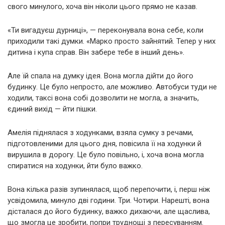
свого минулого, хоча він ніколи цього прямо не казав.
«Ти вигадуєш дурниці», — переконувала вона себе, коли
приходили такі думки. «Марко просто зайнятий. Тепер у них
дитина і купа справ. Він забере тебе в інший день».
Але їй спала на думку ідея. Вона могла дійти до його
будинку. Це було непросто, але можливо. Автобуси туди не
ходили, таксі вона собі дозволити не могла, а значить,
єдиний вихід — йти пішки.
Амелія піднялася з ходунками, взяла сумку з речами,
підготовленими для цього дня, повісила її на ходунки й
вирушила в дорогу. Це було повільно, і, хоча вона могла
спиратися на ходунки, йти було важко.
Вона кілька разів зупинялася, щоб перепочити, і, перш ніж
усвідомила, минуло дві години. Три. Чотири. Нарешті, вона
дісталася до його будинку, важко дихаючи, але щаслива,
що змогла це зробити, попри труднощі з пересуванням.