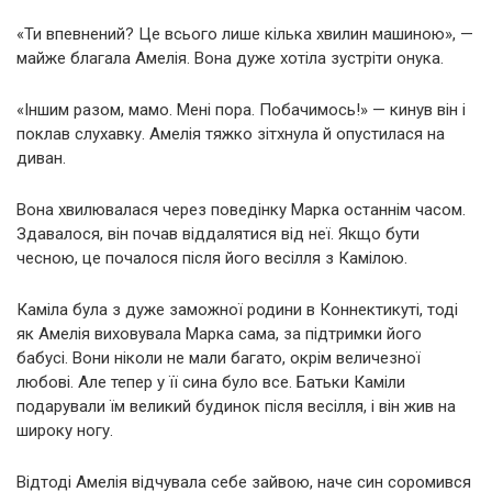
«Ти впевнений? Це всього лише кілька хвилин машиною», —
майже благала Амелія. Вона дуже хотіла зустріти онука.
«Іншим разом, мамо. Мені пора. Побачимось!» — кинув він і
поклав слухавку. Амелія тяжко зітхнула й опустилася на
диван.
Вона хвилювалася через поведінку Марка останнім часом.
Здавалося, він почав віддалятися від неї. Якщо бути
чесною, це почалося після його весілля з Камілою.
Каміла була з дуже заможної родини в Коннектикуті, тоді
як Амелія виховувала Марка сама, за підтримки його
бабусі. Вони ніколи не мали багато, окрім величезної
любові. Але тепер у її сина було все. Батьки Каміли
подарували їм великий будинок після весілля, і він жив на
широку ногу.
Відтоді Амелія відчувала себе зайвою, наче син соромився