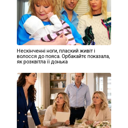
Нескінченні ноги, плаский живіт і
волосся до пояса. Орбакайтє показала,
як розквітла її донька