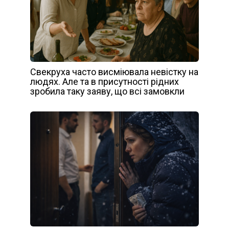
Свекруха часто висміювала невістку на
людях. Але та в присутності рідних
зробила таку заяву, що всі замовкли