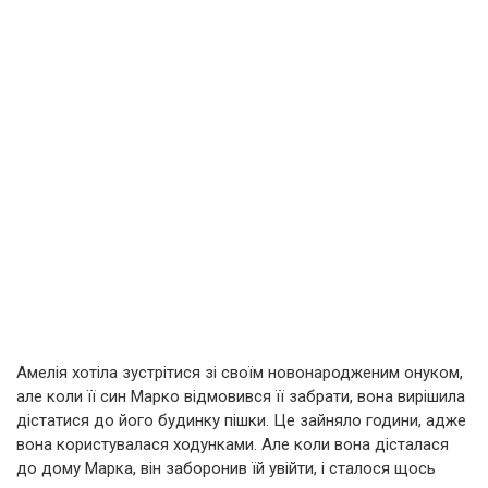
Амелія хотіла зустрітися зі своїм новонародженим онуком,
але коли її син Марко відмовився її забрати, вона вирішила
дістатися до його будинку пішки. Це зайняло години, адже
вона користувалася ходунками. Але коли вона дісталася
до дому Марка, він заборонив їй увійти, і сталося щось