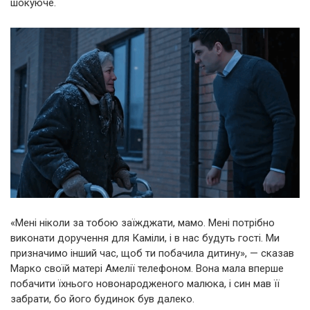
шокуюче.
«Мені ніколи за тобою заїжджати, мамо. Мені потрібно
виконати доручення для Каміли, і в нас будуть гості. Ми
призначимо інший час, щоб ти побачила дитину», — сказав
Марко своїй матері Амелії телефоном. Вона мала вперше
побачити їхнього новонародженого малюка, і син мав її
забрати, бо його будинок був далеко.