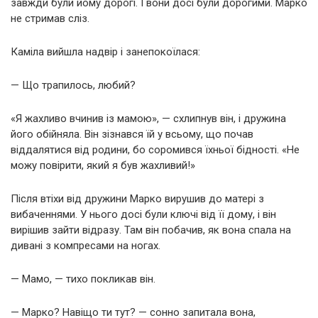
завжди були йому дорогі. І вони досі були дорогими. Марко
не стримав сліз.
Каміла вийшла надвір і занепокоїлася:
— Що трапилось, любий?
«Я жахливо вчинив із мамою», — схлипнув він, і дружина
його обійняла. Він зізнався їй у всьому, що почав
віддалятися від родини, бо соромився їхньої бідності. «Не
можу повірити, який я був жахливий!»
Після втіхи від дружини Марко вирушив до матері з
вибаченнями. У нього досі були ключі від її дому, і він
вирішив зайти відразу. Там він побачив, як вона спала на
дивані з компресами на ногах.
— Мамо, — тихо покликав він.
— Марко? Навіщо ти тут? — сонно запитала вона,