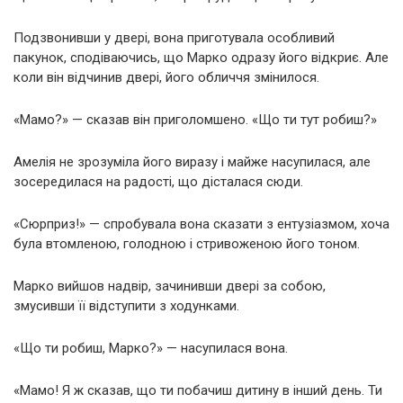
Подзвонивши у двері, вона приготувала особливий
пакунок, сподіваючись, що Марко одразу його відкриє. Але
коли він відчинив двері, його обличчя змінилося.
«Мамо?» — сказав він приголомшено. «Що ти тут робиш?»
Амелія не зрозуміла його виразу і майже насупилася, але
зосередилася на радості, що дісталася сюди.
«Сюрприз!» — спробувала вона сказати з ентузіазмом, хоча
була втомленою, голодною і стривоженою його тоном.
Марко вийшов надвір, зачинивши двері за собою,
змусивши її відступити з ходунками.
«Що ти робиш, Марко?» — насупилася вона.
«Мамо! Я ж сказав, що ти побачиш дитину в інший день. Ти