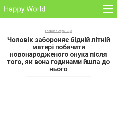
Skip
Happy World
to
content
Главная страница
Чоловік забороняє бідній літній
матері побачити
новонародженого онука після
того, як вона годинами йшла до
нього