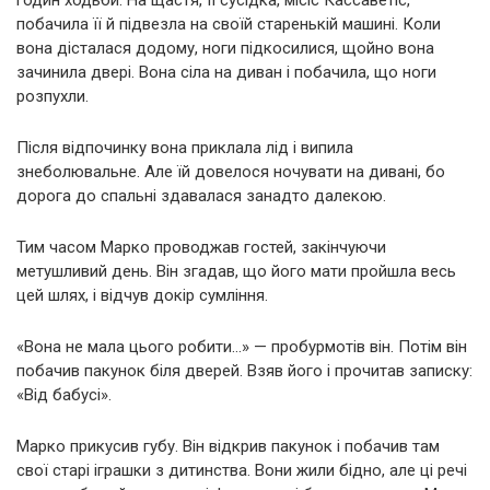
годин ходьби. На щастя, її сусідка, місіс Кассаветіс,
побачила її й підвезла на своїй старенькій машині. Коли
вона дісталася додому, ноги підкосилися, щойно вона
зачинила двері. Вона сіла на диван і побачила, що ноги
розпухли.
Після відпочинку вона приклала лід і випила
знеболювальне. Але їй довелося ночувати на дивані, бо
дорога до спальні здавалася занадто далекою.
Тим часом Марко проводжав гостей, закінчуючи
метушливий день. Він згадав, що його мати пройшла весь
цей шлях, і відчув докір сумління.
«Вона не мала цього робити…» — пробурмотів він. Потім він
побачив пакунок біля дверей. Взяв його і прочитав записку:
«Від бабусі».
Марко прикусив губу. Він відкрив пакунок і побачив там
свої старі іграшки з дитинства. Вони жили бідно, але ці речі