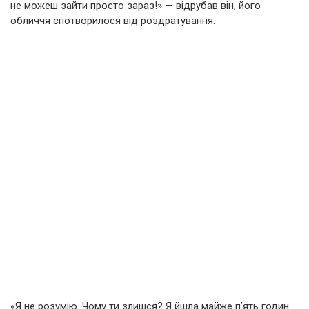
не можеш зайти просто зараз!» — відрубав він, його
обличчя спотворилося від роздратування.
«Я не розумію. Чому ти злишся? Я йшла майже п’ять годин