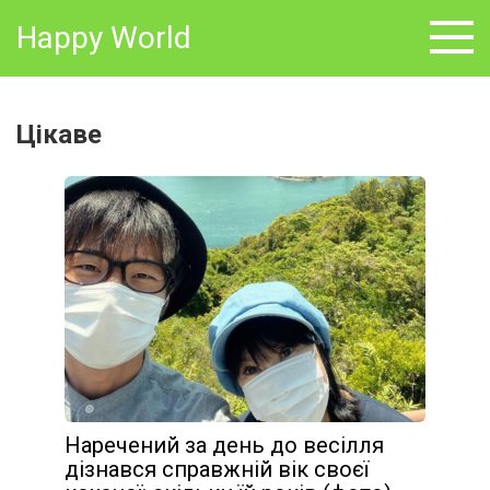
Skip
Happy World
to
content
Цікаве
Наречений за день до весілля
дізнався справжній вік своєї